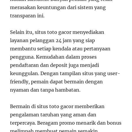
merasakan keuntungan dari sistem yang
transparan ini.
Selain itu, situs toto gacor menyediakan
layanan pelanggan 24 jam yang siap
membantu setiap kendala atau pertanyaan
pengguna. Kemudahan dalam proses
pendaftaran dan deposit juga menjadi
keunggulan. Dengan tampilan situs yang user-
friendly, pemain dapat bermain dengan
nyaman dan tanpa hambatan.
Bermain di situs toto gacor memberikan
pengalaman taruhan yang aman dan
terpercaya. Beragam promo menarik dan bonus
melimpah membuat pemain semakin