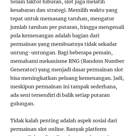
Selain faktor hiburan, slot juga melatih
kesabaran dan strategi. Memilih waktu yang
tepat untuk memasang taruhan, mengatur
jumlah taruhan per putaran, hingga mengenali
pola kemenangan adalah bagian dari
permainan yang membuatnya tidak sekadar
untung-untungan. Bagi beberapa pemain,
memahami mekanisme RNG (Random Number
Generator) yang menjadi dasar permainan slot
bisa meningkatkan peluang kemenangan. Jadi,
meskipun permainan ini tampak sederhana,
ada seni tersendiri di balik setiap putaran
gulungan.
Tidak kalah penting adalah aspek sosial dari
permainan slot online. Banyak platform