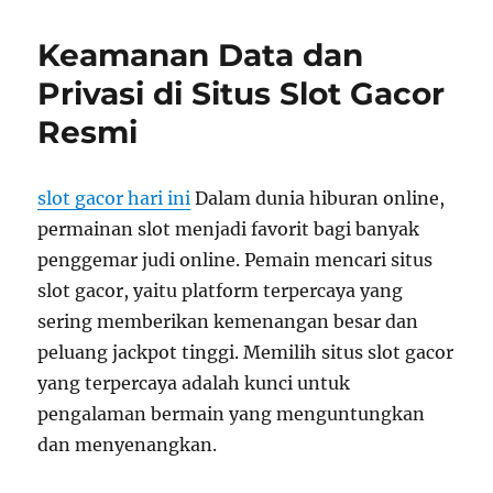
Dunia
Slot:
Keamanan Data dan
Menangkan
Sensasi
Privasi di Situs Slot Gacor
dan
Resmi
Hadiah
Besar
slot gacor hari ini
Dalam dunia hiburan online,
permainan slot menjadi favorit bagi banyak
penggemar judi online. Pemain mencari situs
slot gacor, yaitu platform terpercaya yang
sering memberikan kemenangan besar dan
peluang jackpot tinggi. Memilih situs slot gacor
yang terpercaya adalah kunci untuk
pengalaman bermain yang menguntungkan
dan menyenangkan.