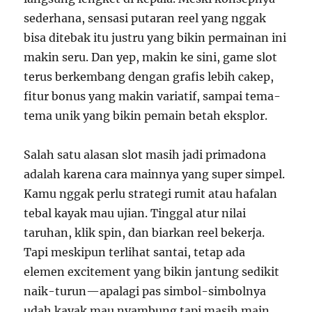
sederhana, sensasi putaran reel yang nggak
bisa ditebak itu justru yang bikin permainan ini
makin seru. Dan yep, makin ke sini, game slot
terus berkembang dengan grafis lebih cakep,
fitur bonus yang makin variatif, sampai tema-
tema unik yang bikin pemain betah eksplor.
Salah satu alasan slot masih jadi primadona
adalah karena cara mainnya yang super simpel.
Kamu nggak perlu strategi rumit atau hafalan
tebal kayak mau ujian. Tinggal atur nilai
taruhan, klik spin, dan biarkan reel bekerja.
Tapi meskipun terlihat santai, tetap ada
elemen excitement yang bikin jantung sedikit
naik-turun—apalagi pas simbol-simbolnya
udah kayak mau nyambung tapi masih main