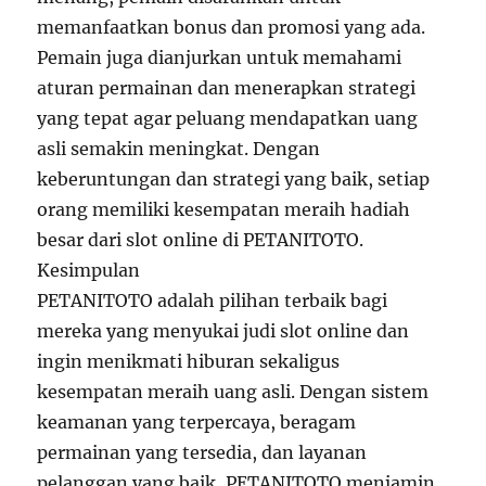
memanfaatkan bonus dan promosi yang ada.
Pemain juga dianjurkan untuk memahami
aturan permainan dan menerapkan strategi
yang tepat agar peluang mendapatkan uang
asli semakin meningkat. Dengan
keberuntungan dan strategi yang baik, setiap
orang memiliki kesempatan meraih hadiah
besar dari slot online di PETANITOTO.
Kesimpulan
PETANITOTO adalah pilihan terbaik bagi
mereka yang menyukai judi slot online dan
ingin menikmati hiburan sekaligus
kesempatan meraih uang asli. Dengan sistem
keamanan yang terpercaya, beragam
permainan yang tersedia, dan layanan
pelanggan yang baik, PETANITOTO menjamin