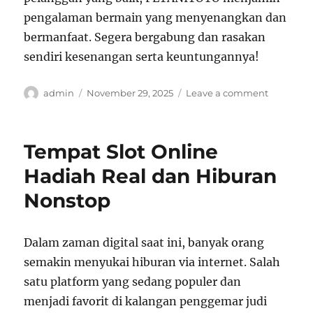
pengalaman bermain yang menyenangkan dan
bermanfaat. Segera bergabung dan rasakan
sendiri kesenangan serta keuntungannya!
Author
Posted
on
admin
November 29, 2025
Leave a comment
on
Slot
10k
Terbesar
Tempat Slot Online
2025
Link
Hadiah Real dan Hiburan
Resmi
Nonstop
Internasi
Dalam zaman digital saat ini, banyak orang
semakin menyukai hiburan via internet. Salah
satu platform yang sedang populer dan
menjadi favorit di kalangan penggemar judi