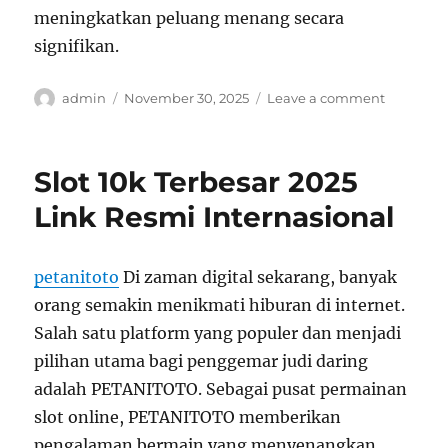
meningkatkan peluang menang secara
signifikan.
Author
Posted
on
admin
November 30, 2025
Leave a comment
on
Keuntun
Bermain
di
Slot 10k Terbesar 2025
Situs
Slot
Link Resmi Internasional
Gacor
yang
Menduk
petanitoto
Di zaman digital sekarang, banyak
Berbagai
orang semakin menikmati hiburan di internet.
Bahasa
Salah satu platform yang populer dan menjadi
pilihan utama bagi penggemar judi daring
adalah PETANITOTO. Sebagai pusat permainan
slot online, PETANITOTO memberikan
pengalaman bermain yang menyenangkan