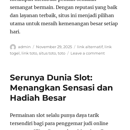
semangat bermain. Dengan reputasi yang baik
dan layanan terbaik, situs ini menjadi pilihan
utama untuk meraih kemenangan besar setiap
hari.
Author
Posted
Tags
admin
November 29, 2025
link alternatif
,
link
on
on
togel
,
link toto
,
situs toto
,
toto
Leave a comment
Keunggulan
Bermain
di
Serunya Dunia Slot:
Situs
Toto
Menangkan Sensasi dan
Gacor
Hadiah Besar
yang
Memiliki
Lisensi
Resmi
Permainan slot selalu punya daya tarik
tersendiri bagi para penggemar judi online