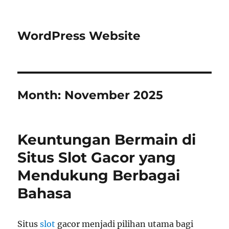
WordPress Website
Month:
November 2025
Keuntungan Bermain di
Situs Slot Gacor yang
Mendukung Berbagai
Bahasa
Situs
slot
gacor menjadi pilihan utama bagi