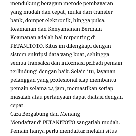
mendukung beragam metode pembayaran
yang mudah dan cepat, mulai dari transfer
bank, dompet elektronik, hingga pulsa.
Keamanan dan Kenyamanan Bermain
Keamanan adalah hal terpenting di
PETANITOTO. Situs ini dilengkapi dengan
sistem enkripsi data yang kuat, sehingga
semua transaksi dan informasi pribadi pemain
terlindungi dengan baik. Selain itu, layanan
pelanggan yang profesional siap membantu
pemain selama 24 jam, memastikan setiap
masalah atau pertanyaan dapat diatasi dengan
cepat.
Cara Bergabung dan Menang
Mendaftar di PETANITOTO sangatlah mudah.
Pemain hanya perlu mendaftar melalui situs