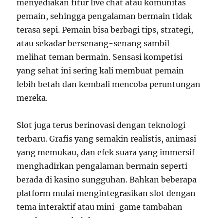
menyediakan fitur live chat atau komunitas
pemain, sehingga pengalaman bermain tidak
terasa sepi. Pemain bisa berbagi tips, strategi,
atau sekadar bersenang-senang sambil
melihat teman bermain. Sensasi kompetisi
yang sehat ini sering kali membuat pemain
lebih betah dan kembali mencoba peruntungan
mereka.
Slot juga terus berinovasi dengan teknologi
terbaru. Grafis yang semakin realistis, animasi
yang memukau, dan efek suara yang immersif
menghadirkan pengalaman bermain seperti
berada di kasino sungguhan. Bahkan beberapa
platform mulai mengintegrasikan slot dengan
tema interaktif atau mini-game tambahan