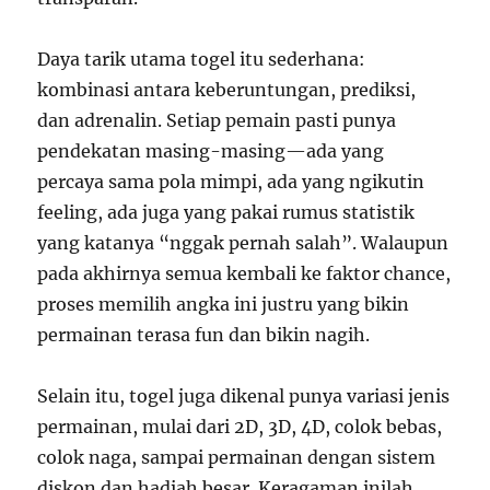
Daya tarik utama togel itu sederhana:
kombinasi antara keberuntungan, prediksi,
dan adrenalin. Setiap pemain pasti punya
pendekatan masing-masing—ada yang
percaya sama pola mimpi, ada yang ngikutin
feeling, ada juga yang pakai rumus statistik
yang katanya “nggak pernah salah”. Walaupun
pada akhirnya semua kembali ke faktor chance,
proses memilih angka ini justru yang bikin
permainan terasa fun dan bikin nagih.
Selain itu, togel juga dikenal punya variasi jenis
permainan, mulai dari 2D, 3D, 4D, colok bebas,
colok naga, sampai permainan dengan sistem
diskon dan hadiah besar. Keragaman inilah