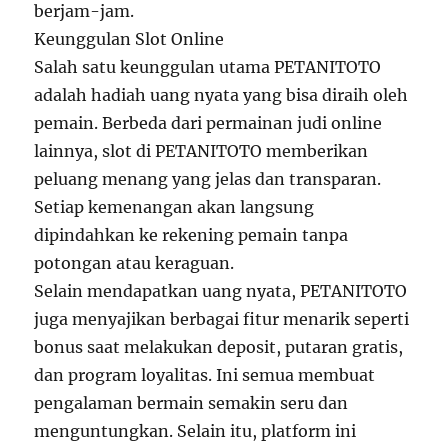
berjam-jam.
Keunggulan Slot Online
Salah satu keunggulan utama PETANITOTO
adalah hadiah uang nyata yang bisa diraih oleh
pemain. Berbeda dari permainan judi online
lainnya, slot di PETANITOTO memberikan
peluang menang yang jelas dan transparan.
Setiap kemenangan akan langsung
dipindahkan ke rekening pemain tanpa
potongan atau keraguan.
Selain mendapatkan uang nyata, PETANITOTO
juga menyajikan berbagai fitur menarik seperti
bonus saat melakukan deposit, putaran gratis,
dan program loyalitas. Ini semua membuat
pengalaman bermain semakin seru dan
menguntungkan. Selain itu, platform ini