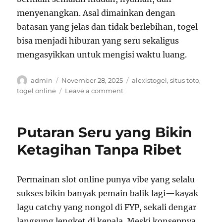
menyenangkan. Asal dimainkan dengan
batasan yang jelas dan tidak berlebihan, togel
bisa menjadi hiburan yang seru sekaligus
mengasyikkan untuk mengisi waktu luang.
Author
Posted
Tags
admin
November 28, 2025
alexistogel
,
situs toto
,
on
on
togel online
Leave a comment
Membongkar
Pesona
Permainan
Putaran Seru yang Bikin
Togel
di
Ketagihan Tanpa Ribet
Era
Digital
Permainan slot online punya vibe yang selalu
sukses bikin banyak pemain balik lagi—kayak
lagu catchy yang nongol di FYP, sekali dengar
langsung lengket di kepala. Meski konsepnya