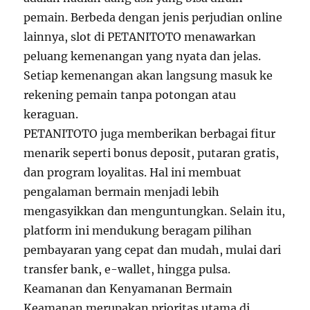
pemain. Berbeda dengan jenis perjudian online
lainnya, slot di PETANITOTO menawarkan
peluang kemenangan yang nyata dan jelas.
Setiap kemenangan akan langsung masuk ke
rekening pemain tanpa potongan atau
keraguan.
PETANITOTO juga memberikan berbagai fitur
menarik seperti bonus deposit, putaran gratis,
dan program loyalitas. Hal ini membuat
pengalaman bermain menjadi lebih
mengasyikkan dan menguntungkan. Selain itu,
platform ini mendukung beragam pilihan
pembayaran yang cepat dan mudah, mulai dari
transfer bank, e-wallet, hingga pulsa.
Keamanan dan Kenyamanan Bermain
Keamanan merupakan prioritas utama di