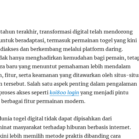
tahun terakhir, transformasi digital telah mendorong
 untuk beradaptasi, termasuk permainan togel yang kini
iakses dan berkembang melalui platform daring.
idak hanya menghadirkan kemudahan bagi pemain, teta
ra baru yang menuntut pemahaman lebih mendalam
, fitur, serta keamanan yang ditawarkan oleh situs-situ
n tersebut. Salah satu aspek penting dalam pengalaman
proses akses seperti
koi800 login
yang menjadi pintu
berbagai fitur permainan modern.
ia togel digital tidak dapat dipisahkan dari
nat masyarakat terhadap hiburan berbasis internet.
ini lebih memilih metode praktis dibanding cara