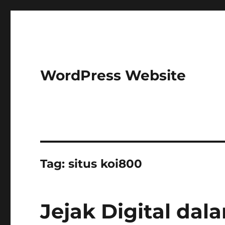
WordPress Website
Tag:
situs koi800
Jejak Digital dal