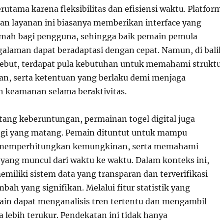
rutama karena fleksibilitas dan efisiensi waktu. Platfor
n layanan ini biasanya memberikan interface yang
amah bagi pengguna, sehingga baik pemain pemula
laman dapat beradaptasi dengan cepat. Namun, di bali
ebut, terdapat pula kebutuhan untuk memahami strukt
an, serta ketentuan yang berlaku demi menjaga
 keamanan selama beraktivitas.
tang keberuntungan, permainan togel digital juga
egi yang matang. Pemain dituntut untuk mampu
 memperhitungkan kemungkinan, serta memahami
yang muncul dari waktu ke waktu. Dalam konteks ini,
miliki sistem data yang transparan dan terverifikasi
mbah yang signifikan. Melalui fitur statistik yang
ain dapat menganalisis tren tertentu dan mengambil
 lebih terukur. Pendekatan ini tidak hanya