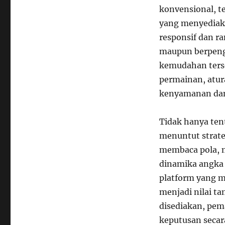
konvensional, te
yang menyediaka
responsif dan r
maupun berpenga
kemudahan ters
permainan, atur
kenyamanan dan
Tidak hanya ten
menuntut strat
membaca pola,
dinamika angka 
platform yang me
menjadi nilai ta
disediakan, pem
keputusan secara