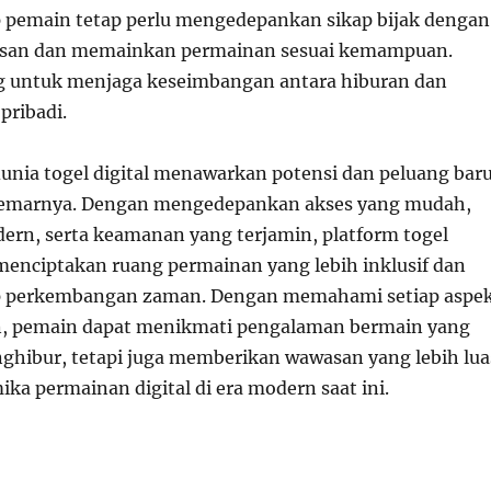
p pemain tetap perlu mengedepankan sikap bijak dengan
san dan memainkan permainan sesuai kemampuan.
ng untuk menjaga keseimbangan antara hiburan dan
pribadi.
dunia togel digital menawarkan potensi dan peluang bar
gemarnya. Dengan mengedepankan akses yang mudah,
ern, serta keamanan yang terjamin, platform togel
 menciptakan ruang permainan yang lebih inklusif dan
ap perkembangan zaman. Dengan memahami setiap aspe
n, pemain dapat menikmati pengalaman bermain yang
ghibur, tetapi juga memberikan wawasan yang lebih lua
ka permainan digital di era modern saat ini.