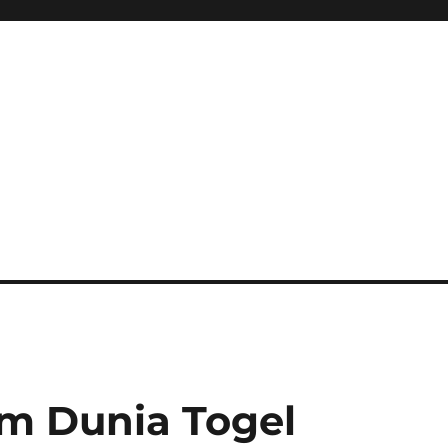
am Dunia Togel