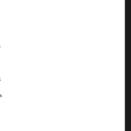
u
k
s