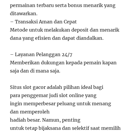
permainan terbaru serta bonus menarik yang
ditawarkan.
– Transaksi Aman dan Cepat
Metode untuk melakukan deposit dan menarik
dana yang efisien dan dapat diandalkan.
– Layanan Pelanggan 24/7
Memberikan dukungan kepada pemain kapan
saja dan di mana saja.
Situs slot gacor adalah pilihan ideal bagi
para penggemar judi slot online yang
ingin memperbesar peluang untuk menang
dan memperoleh
hadiah besar. Namun, penting
untuk tetap bijaksana dan selektif saat memilih