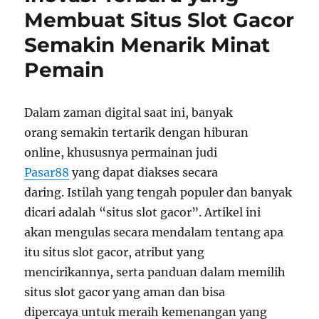
Gacor
Membuat Situs Slot Gacor
dengan
Semakin Menarik Minat
Tingkat
Kemenangan
Pemain
Tinggi
Dalam zaman digital saat ini, banyak
orang semakin tertarik dengan hiburan
online, khususnya permainan judi
Pasar88
yang dapat diakses secara
daring. Istilah yang tengah populer dan banyak
dicari adalah “situs slot gacor”. Artikel ini
akan mengulas secara mendalam tentang apa
itu situs slot gacor, atribut yang
mencirikannya, serta panduan dalam memilih
situs slot gacor yang aman dan bisa
dipercaya untuk meraih kemenangan yang