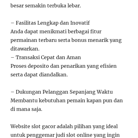
besar semakin terbuka lebar.
– Fasilitas Lengkap dan Inovatif
Anda dapat menikmati berbagai fitur
permainan terbaru serta bonus menarik yang
ditawarkan.
– Transaksi Cepat dan Aman
Proses deposito dan penarikan yang efisien
serta dapat diandalkan.
– Dukungan Pelanggan Sepanjang Waktu
Membantu kebutuhan pemain kapan pun dan
di mana saja.
Website slot gacor adalah pilihan yang ideal
untuk penggemar judi slot online yang ingin