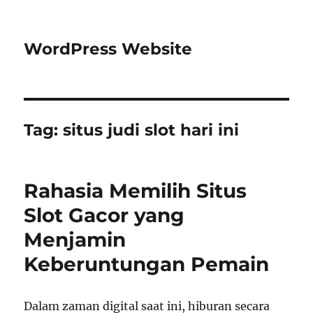
WordPress Website
Tag:
situs judi slot hari ini
Rahasia Memilih Situs
Slot Gacor yang
Menjamin
Keberuntungan Pemain
Dalam zaman digital saat ini, hiburan secara