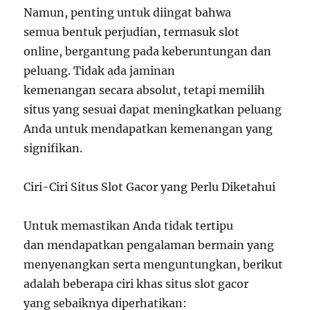
Namun, penting untuk diingat bahwa
semua bentuk perjudian, termasuk slot
online, bergantung pada keberuntungan dan
peluang. Tidak ada jaminan
kemenangan secara absolut, tetapi memilih
situs yang sesuai dapat meningkatkan peluang
Anda untuk mendapatkan kemenangan yang
signifikan.
Ciri-Ciri Situs Slot Gacor yang Perlu Diketahui
Untuk memastikan Anda tidak tertipu
dan mendapatkan pengalaman bermain yang
menyenangkan serta menguntungkan, berikut
adalah beberapa ciri khas situs slot gacor
yang sebaiknya diperhatikan: