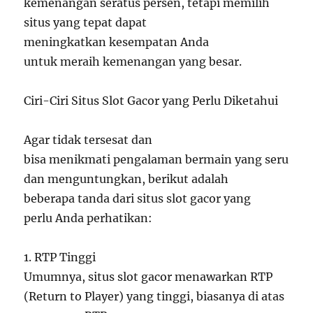
kemenangan seratus persen, tetapi memilih
situs yang tepat dapat
meningkatkan kesempatan Anda
untuk meraih kemenangan yang besar.
Ciri-Ciri Situs Slot Gacor yang Perlu Diketahui
Agar tidak tersesat dan
bisa menikmati pengalaman bermain yang seru
dan menguntungkan, berikut adalah
beberapa tanda dari situs slot gacor yang
perlu Anda perhatikan:
1. RTP Tinggi
Umumnya, situs slot gacor menawarkan RTP
(Return to Player) yang tinggi, biasanya di atas