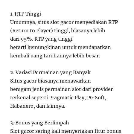
1. RTP Tinggi
Umumnya, situs slot gacor menyediakan RTP
(Return to Player) tinggi, biasanya lebih
dari 95%. RTP yang tinggi
berarti kemungkinan untuk mendapatkan
kembali uang taruhannya lebih besar.
2. Variasi Permainan yang Banyak
Situs gacor biasanya menawarkan
beragam jenis permainan slot dari provider
terkenal seperti Pragmatic Play, PG Soft,
Habanero, dan lainnya.
3. Bonus yang Berlimpah
Slot gacor sering kali menyertakan fitur bonus