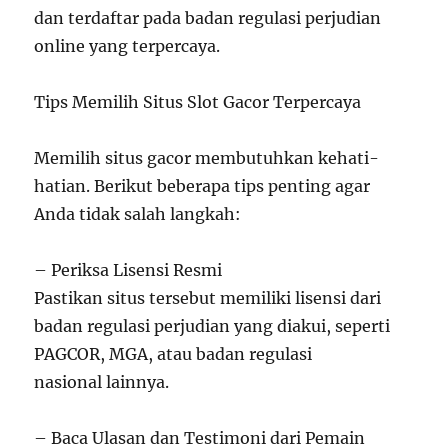
dan terdaftar pada badan regulasi perjudian
online yang terpercaya.
Tips Memilih Situs Slot Gacor Terpercaya
Memilih situs gacor membutuhkan kehati-
hatian. Berikut beberapa tips penting agar
Anda tidak salah langkah:
– Periksa Lisensi Resmi
Pastikan situs tersebut memiliki lisensi dari
badan regulasi perjudian yang diakui, seperti
PAGCOR, MGA, atau badan regulasi
nasional lainnya.
– Baca Ulasan dan Testimoni dari Pemain