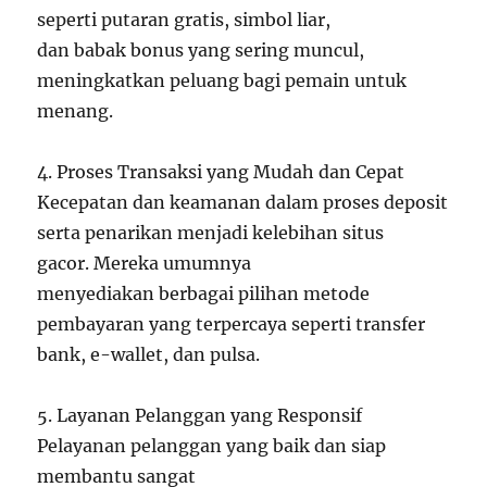
seperti putaran gratis, simbol liar,
dan babak bonus yang sering muncul,
meningkatkan peluang bagi pemain untuk
menang.
4. Proses Transaksi yang Mudah dan Cepat
Kecepatan dan keamanan dalam proses deposit
serta penarikan menjadi kelebihan situs
gacor. Mereka umumnya
menyediakan berbagai pilihan metode
pembayaran yang terpercaya seperti transfer
bank, e-wallet, dan pulsa.
5. Layanan Pelanggan yang Responsif
Pelayanan pelanggan yang baik dan siap
membantu sangat