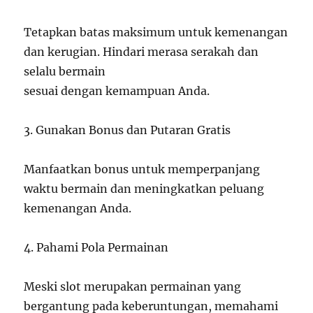
Tetapkan batas maksimum untuk kemenangan
dan kerugian. Hindari merasa serakah dan
selalu bermain
sesuai dengan kemampuan Anda.
3. Gunakan Bonus dan Putaran Gratis
Manfaatkan bonus untuk memperpanjang
waktu bermain dan meningkatkan peluang
kemenangan Anda.
4. Pahami Pola Permainan
Meski slot merupakan permainan yang
bergantung pada keberuntungan, memahami