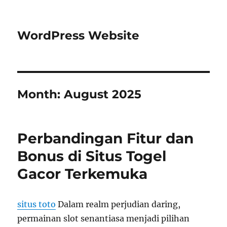
WordPress Website
Month:
August 2025
Perbandingan Fitur dan
Bonus di Situs Togel
Gacor Terkemuka
situs toto
Dalam realm perjudian daring,
permainan slot senantiasa menjadi pilihan