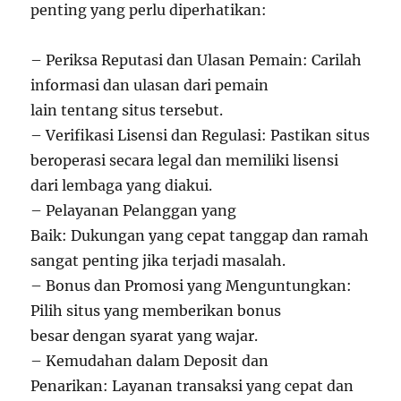
penting yang perlu diperhatikan:
– Periksa Reputasi dan Ulasan Pemain: Carilah
informasi dan ulasan dari pemain
lain tentang situs tersebut.
– Verifikasi Lisensi dan Regulasi: Pastikan situs
beroperasi secara legal dan memiliki lisensi
dari lembaga yang diakui.
– Pelayanan Pelanggan yang
Baik: Dukungan yang cepat tanggap dan ramah
sangat penting jika terjadi masalah.
– Bonus dan Promosi yang Menguntungkan:
Pilih situs yang memberikan bonus
besar dengan syarat yang wajar.
– Kemudahan dalam Deposit dan
Penarikan: Layanan transaksi yang cepat dan