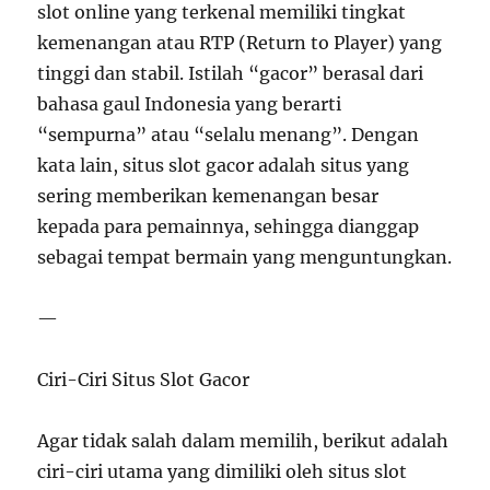
slot online yang terkenal memiliki tingkat
kemenangan atau RTP (Return to Player) yang
tinggi dan stabil. Istilah “gacor” berasal dari
bahasa gaul Indonesia yang berarti
“sempurna” atau “selalu menang”. Dengan
kata lain, situs slot gacor adalah situs yang
sering memberikan kemenangan besar
kepada para pemainnya, sehingga dianggap
sebagai tempat bermain yang menguntungkan.
—
Ciri-Ciri Situs Slot Gacor
Agar tidak salah dalam memilih, berikut adalah
ciri-ciri utama yang dimiliki oleh situs slot