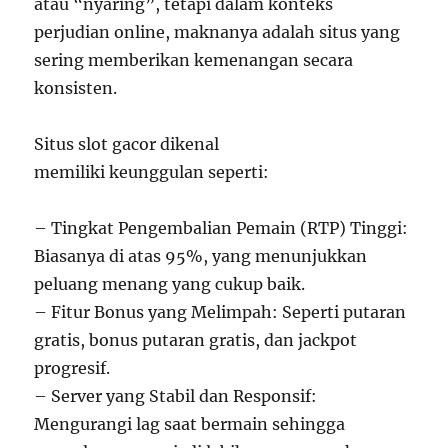
atau “nyaring”, tetapi dalam konteks
perjudian online, maknanya adalah situs yang
sering memberikan kemenangan secara
konsisten.
Situs slot gacor dikenal
memiliki keunggulan seperti:
– Tingkat Pengembalian Pemain (RTP) Tinggi:
Biasanya di atas 95%, yang menunjukkan
peluang menang yang cukup baik.
– Fitur Bonus yang Melimpah: Seperti putaran
gratis, bonus putaran gratis, dan jackpot
progresif.
– Server yang Stabil dan Responsif:
Mengurangi lag saat bermain sehingga