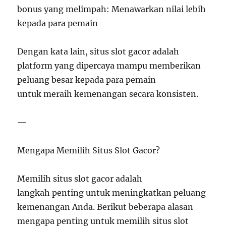
bonus yang melimpah: Menawarkan nilai lebih
kepada para pemain
Dengan kata lain, situs slot gacor adalah
platform yang dipercaya mampu memberikan
peluang besar kepada para pemain
untuk meraih kemenangan secara konsisten.
—
Mengapa Memilih Situs Slot Gacor?
Memilih situs slot gacor adalah
langkah penting untuk meningkatkan peluang
kemenangan Anda. Berikut beberapa alasan
mengapa penting untuk memilih situs slot