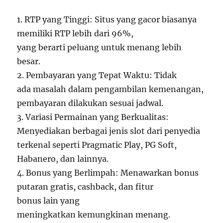
1. RTP yang Tinggi: Situs yang gacor biasanya
memiliki RTP lebih dari 96%,
yang berarti peluang untuk menang lebih
besar.
2. Pembayaran yang Tepat Waktu: Tidak
ada masalah dalam pengambilan kemenangan,
pembayaran dilakukan sesuai jadwal.
3. Variasi Permainan yang Berkualitas:
Menyediakan berbagai jenis slot dari penyedia
terkenal seperti Pragmatic Play, PG Soft,
Habanero, dan lainnya.
4. Bonus yang Berlimpah: Menawarkan bonus
putaran gratis, cashback, dan fitur
bonus lain yang
meningkatkan kemungkinan menang.