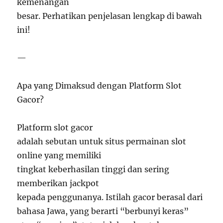
kemenangan
besar. Perhatikan penjelasan lengkap di bawah
ini!
—
Apa yang Dimaksud dengan Platform Slot
Gacor?
Platform slot gacor
adalah sebutan untuk situs permainan slot
online yang memiliki
tingkat keberhasilan tinggi dan sering
memberikan jackpot
kepada penggunanya. Istilah gacor berasal dari
bahasa Jawa, yang berarti “berbunyi keras”