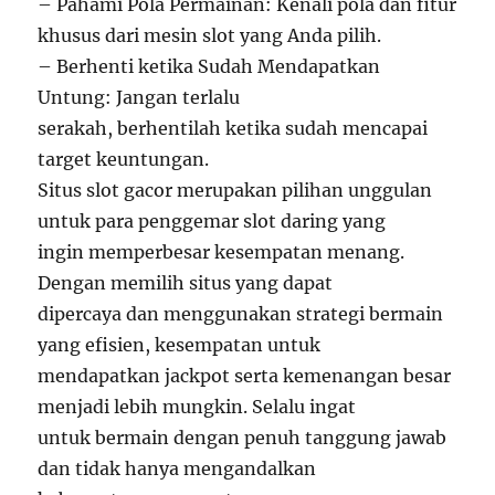
– Pahami Pola Permainan: Kenali pola dan fitur
khusus dari mesin slot yang Anda pilih.
– Berhenti ketika Sudah Mendapatkan
Untung: Jangan terlalu
serakah, berhentilah ketika sudah mencapai
target keuntungan.
Situs slot gacor merupakan pilihan unggulan
untuk para penggemar slot daring yang
ingin memperbesar kesempatan menang.
Dengan memilih situs yang dapat
dipercaya dan menggunakan strategi bermain
yang efisien, kesempatan untuk
mendapatkan jackpot serta kemenangan besar
menjadi lebih mungkin. Selalu ingat
untuk bermain dengan penuh tanggung jawab
dan tidak hanya mengandalkan