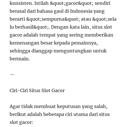
konsisten. Istilah &quot;gacor&quot; sendiri
berasal dari bahasa gaul di Indonesia yang
berarti &quot;sempurna&quot; atau &quot;sela
lu berhasil&quot;. Dengan kata lain, situs slot
gacor adalah tempat yang sering memberikan
kemenangan besar kepada pemainnya,
sehingga dianggap menguntungkan untuk
bermain.
—
Ciri-Ciri Situs Slot Gacor
Agar tidak membuat keputusan yang salah,
berikut adalah beberapa ciri utama dari situs
slot gacor: