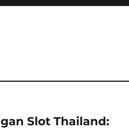
gan Slot Thailand: