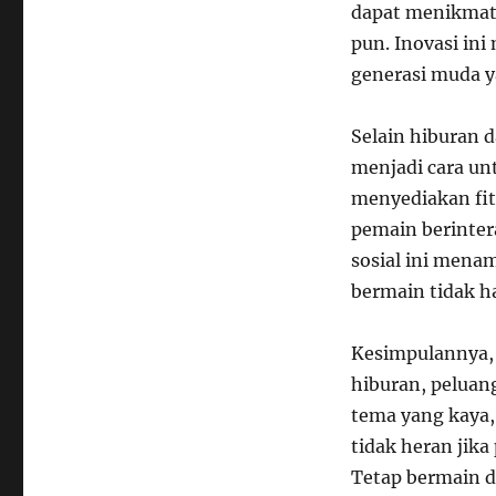
dapat menikmati
pun. Inovasi in
generasi muda ya
Selain hiburan 
menjadi cara unt
menyediakan fi
pemain berintera
sosial ini mena
bermain tidak h
Kesimpulannya, 
hiburan, peluan
tema yang kaya
tidak heran jika
Tetap bermain d