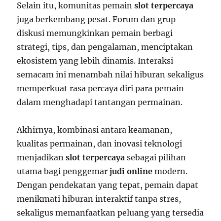
Selain itu, komunitas pemain
slot terpercaya
juga berkembang pesat. Forum dan grup
diskusi memungkinkan pemain berbagi
strategi, tips, dan pengalaman, menciptakan
ekosistem yang lebih dinamis. Interaksi
semacam ini menambah nilai hiburan sekaligus
memperkuat rasa percaya diri para pemain
dalam menghadapi tantangan permainan.
Akhirnya, kombinasi antara keamanan,
kualitas permainan, dan inovasi teknologi
menjadikan
slot terpercaya
sebagai pilihan
utama bagi penggemar
judi online
modern.
Dengan pendekatan yang tepat, pemain dapat
menikmati hiburan interaktif tanpa stres,
sekaligus memanfaatkan peluang yang tersedia