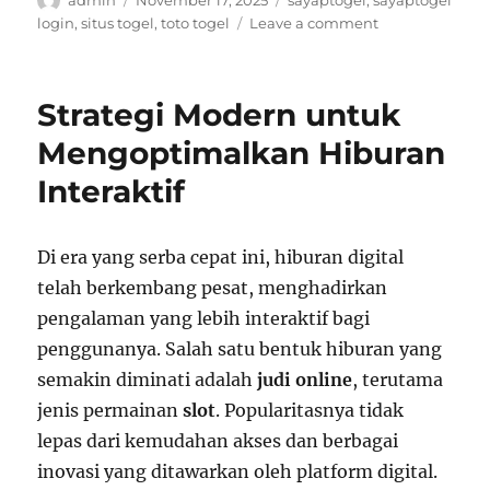
admin
November 17, 2025
sayaptogel
,
sayaptogel
on
on
login
,
situs togel
,
toto togel
Leave a comment
Serunya
Tebak
Angka:
Strategi Modern untuk
Strategi
Asyik
Mengoptimalkan Hiburan
Main
Interaktif
Togel
Tanpa
Ribet
Di era yang serba cepat ini, hiburan digital
telah berkembang pesat, menghadirkan
pengalaman yang lebih interaktif bagi
penggunanya. Salah satu bentuk hiburan yang
semakin diminati adalah
judi online
, terutama
jenis permainan
slot
. Popularitasnya tidak
lepas dari kemudahan akses dan berbagai
inovasi yang ditawarkan oleh platform digital.