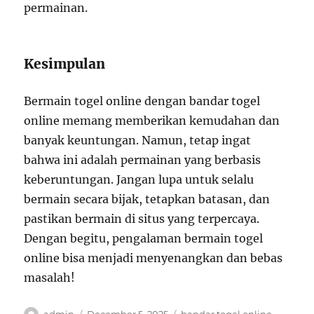
permainan.
Kesimpulan
Bermain togel online dengan bandar togel
online memang memberikan kemudahan dan
banyak keuntungan. Namun, tetap ingat
bahwa ini adalah permainan yang berbasis
keberuntungan. Jangan lupa untuk selalu
bermain secara bijak, tetapkan batasan, dan
pastikan bermain di situs yang terpercaya.
Dengan begitu, pengalaman bermain togel
online bisa menjadi menyenangkan dan bebas
masalah!
Author
Posted
Tags