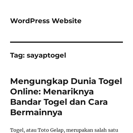
WordPress Website
Tag:
sayaptogel
Mengungkap Dunia Togel
Online: Menariknya
Bandar Togel dan Cara
Bermainnya
Togel, atau Toto Gelap, merupakan salah satu