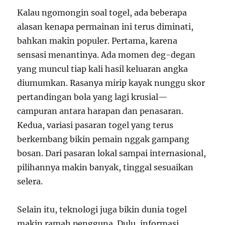
Kalau ngomongin soal togel, ada beberapa
alasan kenapa permainan ini terus diminati,
bahkan makin populer. Pertama, karena
sensasi menantinya. Ada momen deg-degan
yang muncul tiap kali hasil keluaran angka
diumumkan. Rasanya mirip kayak nunggu skor
pertandingan bola yang lagi krusial—
campuran antara harapan dan penasaran.
Kedua, variasi pasaran togel yang terus
berkembang bikin pemain nggak gampang
bosan. Dari pasaran lokal sampai internasional,
pilihannya makin banyak, tinggal sesuaikan
selera.
Selain itu, teknologi juga bikin dunia togel
makin ramah pengguna. Dulu, informasi