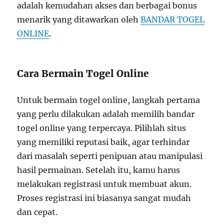
adalah kemudahan akses dan berbagai bonus
menarik yang ditawarkan oleh
BANDAR TOGEL
ONLINE
.
Cara Bermain Togel Online
Untuk bermain togel online, langkah pertama
yang perlu dilakukan adalah memilih bandar
togel online yang terpercaya. Pilihlah situs
yang memiliki reputasi baik, agar terhindar
dari masalah seperti penipuan atau manipulasi
hasil permainan. Setelah itu, kamu harus
melakukan registrasi untuk membuat akun.
Proses registrasi ini biasanya sangat mudah
dan cepat.