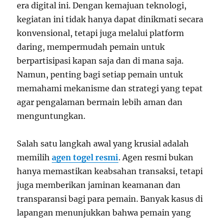
era digital ini. Dengan kemajuan teknologi,
kegiatan ini tidak hanya dapat dinikmati secara
konvensional, tetapi juga melalui platform
daring, mempermudah pemain untuk
berpartisipasi kapan saja dan di mana saja.
Namun, penting bagi setiap pemain untuk
memahami mekanisme dan strategi yang tepat
agar pengalaman bermain lebih aman dan
menguntungkan.
Salah satu langkah awal yang krusial adalah
memilih
agen togel resmi
. Agen resmi bukan
hanya memastikan keabsahan transaksi, tetapi
juga memberikan jaminan keamanan dan
transparansi bagi para pemain. Banyak kasus di
lapangan menunjukkan bahwa pemain yang