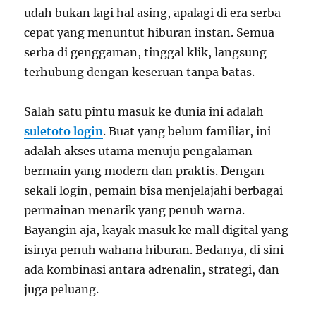
udah bukan lagi hal asing, apalagi di era serba
cepat yang menuntut hiburan instan. Semua
serba di genggaman, tinggal klik, langsung
terhubung dengan keseruan tanpa batas.
Salah satu pintu masuk ke dunia ini adalah
suletoto login
. Buat yang belum familiar, ini
adalah akses utama menuju pengalaman
bermain yang modern dan praktis. Dengan
sekali login, pemain bisa menjelajahi berbagai
permainan menarik yang penuh warna.
Bayangin aja, kayak masuk ke mall digital yang
isinya penuh wahana hiburan. Bedanya, di sini
ada kombinasi antara adrenalin, strategi, dan
juga peluang.