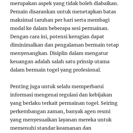
merupakan aspek yang tidak boleh diabaikan.
Pemain disarankan untuk menetapkan batas
maksimal taruhan per hari serta membagi
modal ke dalam beberapa sesi permainan.
Dengan cara ini, potensi kerugian dapat
diminimalkan dan pengalaman bermain tetap
menyenangkan. Disiplin dalam mengatur
keuangan adalah salah satu prinsip utama
dalam bermain togel yang profesional.
Penting juga untuk selalu memperbarui
informasi mengenai regulasi dan kebijakan
yang berlaku terkait permainan togel. Seiring
perkembangan zaman, banyak agen resmi
yang menyesuaikan layanan mereka untuk
memenuhi standar keamanan dan