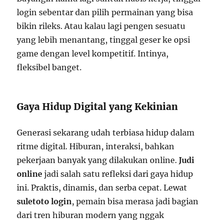
login sebentar dan pilih permainan yang bisa
bikin rileks. Atau kalau lagi pengen sesuatu
yang lebih menantang, tinggal geser ke opsi
game dengan level kompetitif. Intinya,
fleksibel banget.
Gaya Hidup Digital yang Kekinian
Generasi sekarang udah terbiasa hidup dalam
ritme digital. Hiburan, interaksi, bahkan
pekerjaan banyak yang dilakukan online.
Judi
online
jadi salah satu refleksi dari gaya hidup
ini. Praktis, dinamis, dan serba cepat. Lewat
suletoto login
, pemain bisa merasa jadi bagian
dari tren hiburan modern yang nggak