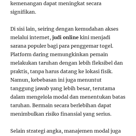
kemenangan dapat meningkat secara
signifikan.
Di sisi lain, seiring dengan kemudahan akses
melalui internet,
judi online
kini menjadi
sarana populer bagi para penggemar togel.
Platform daring memungkinkan pemain
melakukan taruhan dengan lebih fleksibel dan
praktis, tanpa harus datang ke lokasi fisik.
Namun, kebebasan ini juga menuntut
tanggung jawab yang lebih besar, terutama
dalam mengelola modal dan menentukan batas
taruhan. Bermain secara berlebihan dapat
menimbulkan risiko finansial yang serius.
Selain strategi angka, manajemen modal juga