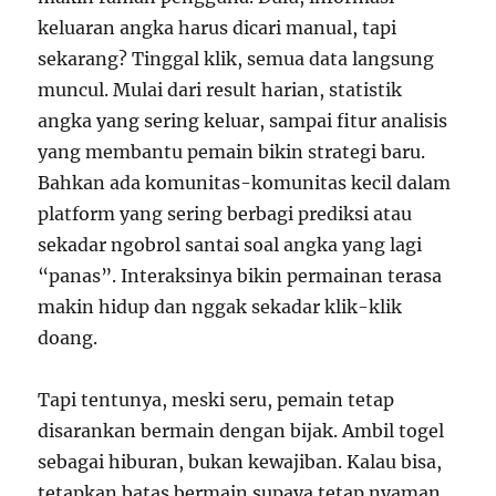
keluaran angka harus dicari manual, tapi
sekarang? Tinggal klik, semua data langsung
muncul. Mulai dari result harian, statistik
angka yang sering keluar, sampai fitur analisis
yang membantu pemain bikin strategi baru.
Bahkan ada komunitas-komunitas kecil dalam
platform yang sering berbagi prediksi atau
sekadar ngobrol santai soal angka yang lagi
“panas”. Interaksinya bikin permainan terasa
makin hidup dan nggak sekadar klik-klik
doang.
Tapi tentunya, meski seru, pemain tetap
disarankan bermain dengan bijak. Ambil togel
sebagai hiburan, bukan kewajiban. Kalau bisa,
tetapkan batas bermain supaya tetap nyaman