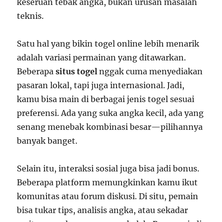
keseruan tebak angka, bukan urusan masalah
teknis.
Satu hal yang bikin togel online lebih menarik
adalah variasi permainan yang ditawarkan.
Beberapa
situs togel
nggak cuma menyediakan
pasaran lokal, tapi juga internasional. Jadi,
kamu bisa main di berbagai jenis togel sesuai
preferensi. Ada yang suka angka kecil, ada yang
senang menebak kombinasi besar—pilihannya
banyak banget.
Selain itu, interaksi sosial juga bisa jadi bonus.
Beberapa platform memungkinkan kamu ikut
komunitas atau forum diskusi. Di situ, pemain
bisa tukar tips, analisis angka, atau sekadar