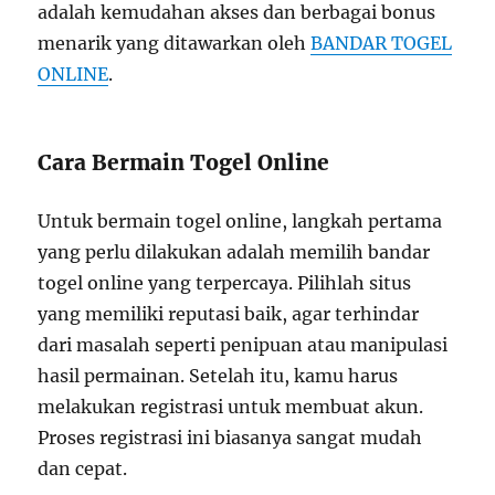
adalah kemudahan akses dan berbagai bonus
menarik yang ditawarkan oleh
BANDAR TOGEL
ONLINE
.
Cara Bermain Togel Online
Untuk bermain togel online, langkah pertama
yang perlu dilakukan adalah memilih bandar
togel online yang terpercaya. Pilihlah situs
yang memiliki reputasi baik, agar terhindar
dari masalah seperti penipuan atau manipulasi
hasil permainan. Setelah itu, kamu harus
melakukan registrasi untuk membuat akun.
Proses registrasi ini biasanya sangat mudah
dan cepat.