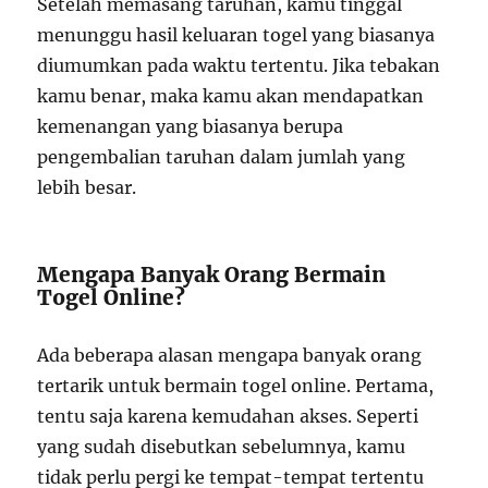
Setelah memasang taruhan, kamu tinggal
menunggu hasil keluaran togel yang biasanya
diumumkan pada waktu tertentu. Jika tebakan
kamu benar, maka kamu akan mendapatkan
kemenangan yang biasanya berupa
pengembalian taruhan dalam jumlah yang
lebih besar.
Mengapa Banyak Orang Bermain
Togel Online?
Ada beberapa alasan mengapa banyak orang
tertarik untuk bermain togel online. Pertama,
tentu saja karena kemudahan akses. Seperti
yang sudah disebutkan sebelumnya, kamu
tidak perlu pergi ke tempat-tempat tertentu