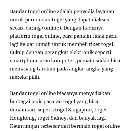
Bandar togel online adalah penyedia layanan
untuk permainan togel yang dapat diakses
secara daring (online). Dengan hadirnya
platform togel online, para pemain tidak perlu
lagi keluar rumah untuk membeli tiket togel.
Cukup dengan perangkat elektronik seperti
smartphone atau komputer, pemain sudah bisa
memasang taruhan pada angka-angka yang
mereka pilih.
Bandar togel online biasanya menyediakan
berbagai jenis pasaran togel yang bisa
dimainkan, seperti togel Singapore, togel
Hongkong, togel Sidney, dan banyak lagi.
Keuntungan terbesar dari bermain togel online