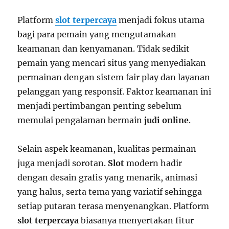
Platform
slot terpercaya
menjadi fokus utama
bagi para pemain yang mengutamakan
keamanan dan kenyamanan. Tidak sedikit
pemain yang mencari situs yang menyediakan
permainan dengan sistem fair play dan layanan
pelanggan yang responsif. Faktor keamanan ini
menjadi pertimbangan penting sebelum
memulai pengalaman bermain
judi online
.
Selain aspek keamanan, kualitas permainan
juga menjadi sorotan.
Slot
modern hadir
dengan desain grafis yang menarik, animasi
yang halus, serta tema yang variatif sehingga
setiap putaran terasa menyenangkan. Platform
slot terpercaya
biasanya menyertakan fitur