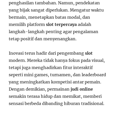
penghasilan tambahan. Namun, pendekatan
yang bijak sangat diperlukan. Mengatur waktu
bermain, menetapkan batas modal, dan
memilih platform
slot terpercaya
adalah
langkah-langkah penting agar pengalaman
tetap positif dan menyenangkan.
Inovasi terus hadir dari pengembang
slot
modern. Mereka tidak hanya fokus pada visual,
tetapi juga menghadirkan fitur interaktif
seperti mini games, turnamen, dan leaderboard
yang meningkatkan kompetisi antar pemain.
Dengan demikian, permainan
judi online
semakin terasa hidup dan memikat, memberi
sensasi berbeda dibanding hiburan tradisional.