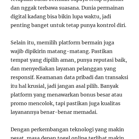
dan nggak terbawa suasana. Dunia permainan
digital kadang bisa bikin lupa waktu, jadi
penting banget untuk tetap punya kontrol diri.
Selain itu, memilih platform bermain juga
wajib dipikirin matang-matang. Pastikan
tempat yang dipilih aman, punya reputasi baik,
dan menyediakan layanan pelanggan yang
responsif. Keamanan data pribadi dan transaksi
itu hal krusial, jadi jangan asal pilih. Banyak
platform yang menawarkan bonus besar atau
promo mencolok, tapi pastikan juga kualitas
layanannya benar-benar memadai.
Dengan perkembangan teknologi yang makin
pesat, masa depan togel online terlihat makin