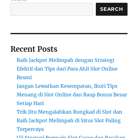
Interaktif
SEARCH
Recent Posts
Raih Jackpot Melimpah dengan Strategi
Efektif dan Tips dari Para Ahli Slot Online
Resmi
Jangan Lewatkan Kesempatan, Ikuti Tips
Menang di Slot Online dan Raup Bonus Besar
Setiap Hari
Trik Jitu Mengalahkan Rungkad di Slot dan
Raih Jackpot Melimpah di Situs Slot Paling
Terpercaya
Uji Strategi Bermain Slot Gacor dan Rasakan