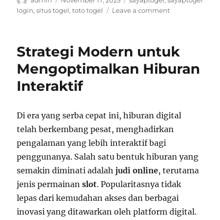
admin
November 17, 2025
sayaptogel
,
sayaptogel
on
on
login
,
situs togel
,
toto togel
Leave a comment
Serunya
Tebak
Angka:
Strategi Modern untuk
Strategi
Asyik
Mengoptimalkan Hiburan
Main
Interaktif
Togel
Tanpa
Ribet
Di era yang serba cepat ini, hiburan digital
telah berkembang pesat, menghadirkan
pengalaman yang lebih interaktif bagi
penggunanya. Salah satu bentuk hiburan yang
semakin diminati adalah
judi online
, terutama
jenis permainan
slot
. Popularitasnya tidak
lepas dari kemudahan akses dan berbagai
inovasi yang ditawarkan oleh platform digital.