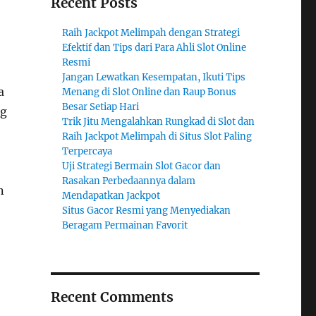
Recent Posts
Raih Jackpot Melimpah dengan Strategi
Efektif dan Tips dari Para Ahli Slot Online
Resmi
Jangan Lewatkan Kesempatan, Ikuti Tips
a
Menang di Slot Online dan Raup Bonus
Besar Setiap Hari
ng
Trik Jitu Mengalahkan Rungkad di Slot dan
Raih Jackpot Melimpah di Situs Slot Paling
Terpercaya
Uji Strategi Bermain Slot Gacor dan
Rasakan Perbedaannya dalam
n
Mendapatkan Jackpot
Situs Gacor Resmi yang Menyediakan
Beragam Permainan Favorit
Recent Comments