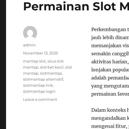
Permainan Slot 
Perkembangan te
jauh lebih dina
Author
admin
memanjakan visu
Posted
November 13, 2025
semakin canggih
on
Tags
mantap slot
,
situs slot
aktivitas haria
mantap
,
slot bet kecil
,
slot
lonjakan popula
mantap
,
slotmantap
,
adalah pemanfa
slotmantap alternatif
,
slotmantap link
,
yang mengutama
slotmantap login
permainan favori
on
Leave a comment
Kemilau
Dalam konteks h
Strategi
Digital
mengandalkan 
dalam
mengenai fitur, 