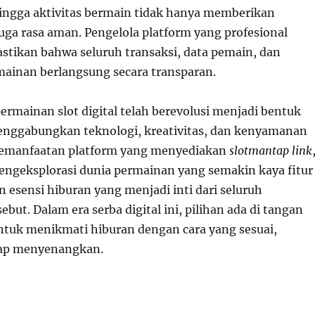
ehingga aktivitas bermain tidak hanya memberikan
juga rasa aman. Pengelola platform yang profesional
ikan bahwa seluruh transaksi, data pemain, dan
ainan berlangsung secara transparan.
ermainan slot digital telah berevolusi menjadi bentuk
nggabungkan teknologi, kreativitas, dan kenyamanan
pemanfaatan platform yang menyediakan
slotmantap link
ngeksplorasi dunia permainan yang semakin kaya fitur
 esensi hiburan yang menjadi inti dari seluruh
but. Dalam era serba digital ini, pilihan ada di tangan
ntuk menikmati hiburan dengan cara yang sesuai,
tap menyenangkan.