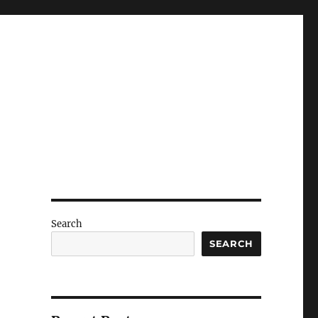
Search
SEARCH