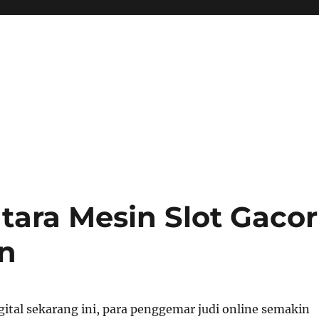
ara Mesin Slot Gacor
rn
ital sekarang ini, para penggemar judi online semakin