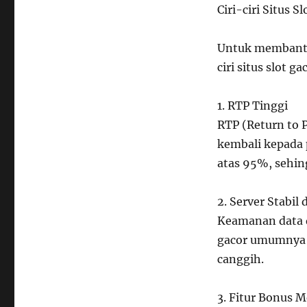
Ciri-ciri Situs S
Untuk membantu
ciri situs slot g
1. RTP Tinggi
RTP (Return to 
kembali kepada 
atas 95%, sehi
2. Server Stabil
Keamanan data d
gacor umumnya m
canggih.
3. Fitur Bonus 