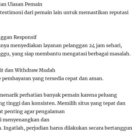
dan Ulasan Pemain
 testimoni dari pemain lain untuk memastikan reputasi
nggan Responsif
sanya menyediakan layanan pelanggan 24 jam sehari,
nggu, yang siap membantu mengatasi berbagai masalah.
it dan Withdraw Mudah
 pembayaran yang tersedia cepat dan aman.
r menarik perhatian banyak pemain karena peluang
 tinggi dan konsisten. Memilih situs yang tepat dan
at penting agar pengalaman
i menyenangkan dan
Ingatlah, perjudian harus dilakukan secara bertanggu