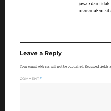
jawab dan tidak
menemukan situ
Leave a Reply
Your email address will not be published.
Required fields
COMMENT
*