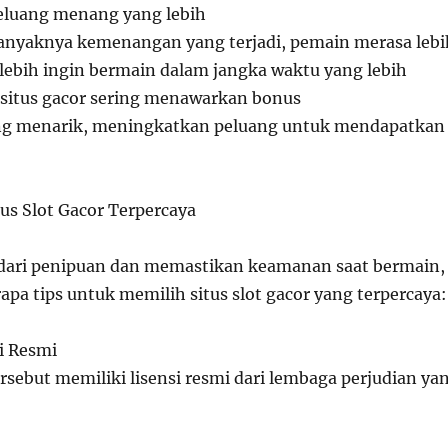
eluang menang yang lebih
anyaknya kemenangan yang terjadi, pemain merasa lebi
 lebih ingin bermain dalam jangka waktu yang lebih
, situs gacor sering menawarkan bonus
ng menarik, meningkatkan peluang untuk mendapatkan
us Slot Gacor Terpercaya
ari penipuan dan memastikan keamanan saat bermain,
rapa tips untuk memilih situs slot gacor yang terpercaya:
i Resmi
ersebut memiliki lisensi resmi dari lembaga perjudian ya