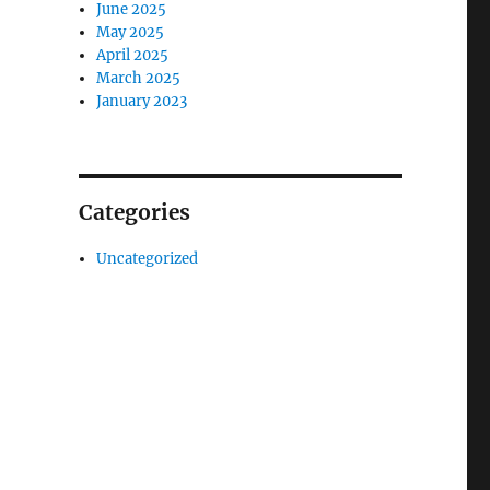
June 2025
May 2025
April 2025
March 2025
January 2023
Categories
Uncategorized