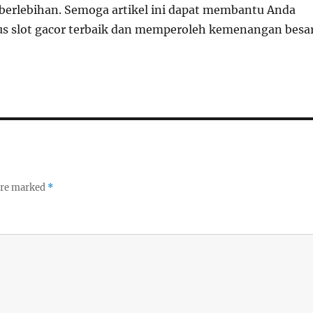
 berlebihan. Semoga artikel ini dapat membantu Anda
s slot gacor terbaik dan memperoleh kemenangan besa
 are marked
*