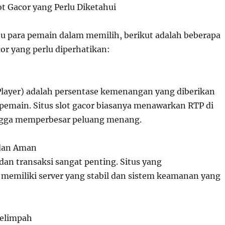
lot Gacor yang Perlu Diketahui
 para pemain dalam memilih, berikut adalah beberapa
acor yang perlu diperhatikan:
Player) adalah persentase kemenangan yang diberikan
pemain. Situs slot gacor biasanya menawarkan RTP di
ngga memperbesar peluang menang.
 dan Aman
an transaksi sangat penting. Situs yang
emiliki server yang stabil dan sistem keamanan yang
Melimpah