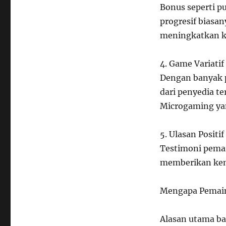
Bonus seperti pu
progresif biasan
meningkatkan k
4. Game Variatif
Dengan banyak p
dari penyedia te
Microgaming yan
5. Ulasan Positi
Testimoni pemai
memberikan keme
Mengapa Pemain 
Alasan utama ba