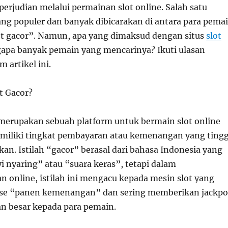
perjudian melalui permainan slot online. Salah satu
dang populer dan banyak dibicarakan di antara para pema
lot gacor”. Namun, apa yang dimaksud dengan situs
slot
apa banyak pemain yang mencarinya? Ikuti ulasan
 artikel ini.
ot Gacor?
r merupakan sebuah platform untuk bermain slot online
miliki tingkat pembayaran atau kemenangan yang tingg
kan. Istilah “gacor” berasal dari bahasa Indonesia yang
i nyaring” atau “suara keras”, tetapi dalam
n online, istilah ini mengacu kepada mesin slot yang
ase “panen kemenangan” dan sering memberikan jackpo
n besar kepada para pemain.