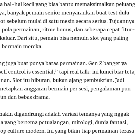
da hal-hal kecil yang bisa bantu memaksimalkan peluan
a, banyak pemain senior menyarankan buat test dulu
lot sebelum mulai di satu mesin secara serius. Tujuannya
u pola permainan, ritme bonus, dan seberapa cepat fitur-
keluar. Dari situ, pemain bisa nemuin slot yang paling
a bermain mereka.
ing juga buat punya batas permainan. Gen Z banget ya
elf control is essential,” tapi real talk: ini kunci biar tet
nan. Slot itu hiburan, bukan ajang pembuktian. Jadi
netapkan anggaran bermain per sesi, pengalaman pun
 fun dan bebas drama.
 makin digandrungi adalah variasi temanya yang nggak
a yang bertema petualangan, mitologi, dunia fantasi,
op culture modern. Ini yang bikin tiap permainan terasa