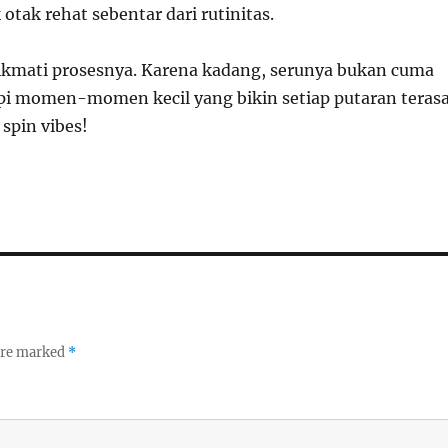
 otak rehat sebentar dari rutinitas.
ikmati prosesnya. Karena kadang, serunya bukan cuma
pi momen-momen kecil yang bikin setiap putaran teras
 spin vibes!
 are marked
*