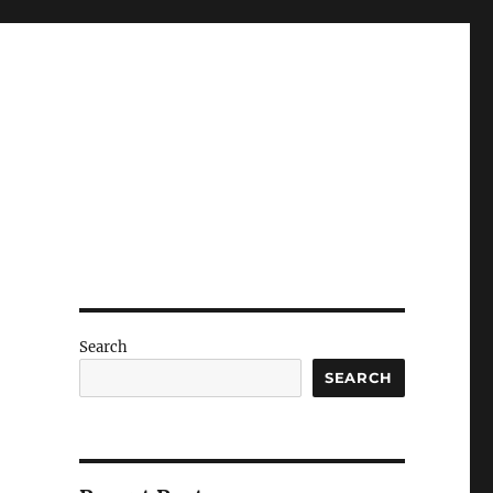
Search
SEARCH