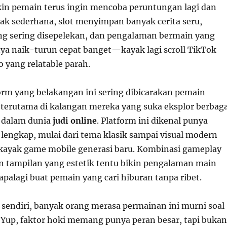
in pemain terus ingin mencoba peruntungan lagi dan
pak sederhana, slot menyimpan banyak cerita seru,
yang sering disepelekan, dan pengalaman bermain yang
nya naik-turun cepat banget—kayak lagi scroll TikTok
 yang relatable parah.
form yang belakangan ini sering dibicarakan pemain
, terutama di kalangan mereka yang suka eksplor berbaga
 dalam dunia
judi online
. Platform ini dikenal punya
g lengkap, mulai dari tema klasik sampai visual modern
kayak game mobile generasi baru. Kombinasi gameplay
 tampilan yang estetik tentu bikin pengalaman main
palagi buat pemain yang cari hiburan tanpa ribet.
sendiri, banyak orang merasa permainan ini murni soal
Yup, faktor hoki memang punya peran besar, tapi bukan