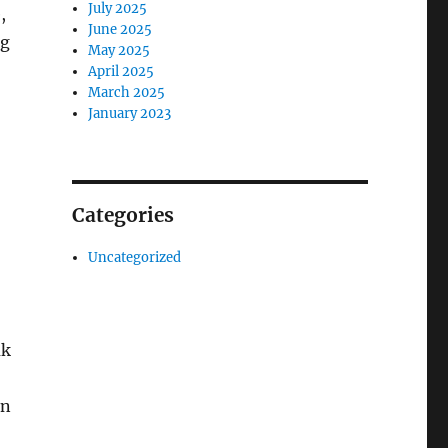
July 2025
,
June 2025
ng
May 2025
April 2025
March 2025
January 2023
Categories
Uncategorized
uk
an