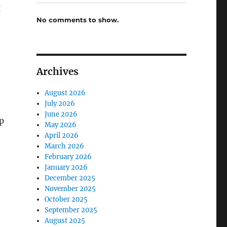
g
No comments to show.
Archives
August 2026
July 2026
June 2026
ap
May 2026
April 2026
March 2026
February 2026
January 2026
December 2025
November 2025
October 2025
September 2025
August 2025