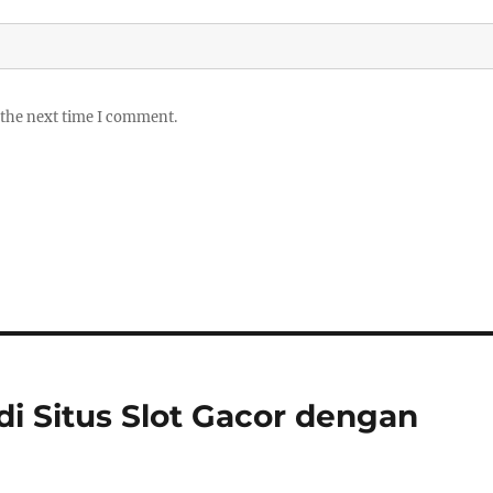
 the next time I comment.
 Situs Slot Gacor dengan