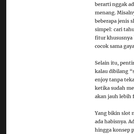
berarti nggak a
menang. Misalny
beberapa jenis s
simpel: cari tah
fitur khususnya 
cocok sama gay
Selain itu, pent
kalau dibilang “s
enjoy tanpa teka
ketika sudah me
akan jauh lebih
Yang bikin slot
ada habisnya. Ad
hingga konsep p