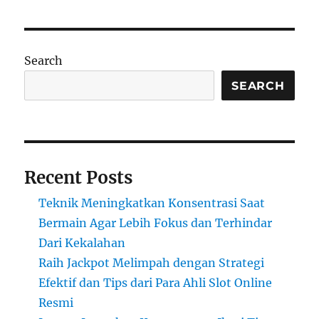
Seru
di
Balik
Permainan
Search
Toto
yang
SEARCH
Bikin
Penasaran
Recent Posts
Teknik Meningkatkan Konsentrasi Saat
Bermain Agar Lebih Fokus dan Terhindar
Dari Kekalahan
Raih Jackpot Melimpah dengan Strategi
Efektif dan Tips dari Para Ahli Slot Online
Resmi