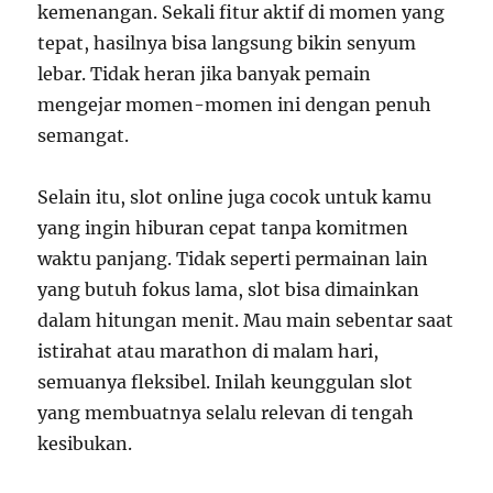
kemenangan. Sekali fitur aktif di momen yang
tepat, hasilnya bisa langsung bikin senyum
lebar. Tidak heran jika banyak pemain
mengejar momen-momen ini dengan penuh
semangat.
Selain itu, slot online juga cocok untuk kamu
yang ingin hiburan cepat tanpa komitmen
waktu panjang. Tidak seperti permainan lain
yang butuh fokus lama, slot bisa dimainkan
dalam hitungan menit. Mau main sebentar saat
istirahat atau marathon di malam hari,
semuanya fleksibel. Inilah keunggulan slot
yang membuatnya selalu relevan di tengah
kesibukan.