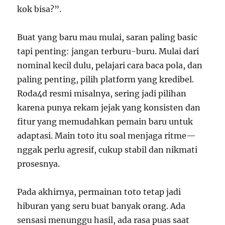
kok bisa?”.
Buat yang baru mau mulai, saran paling basic
tapi penting: jangan terburu-buru. Mulai dari
nominal kecil dulu, pelajari cara baca pola, dan
paling penting, pilih platform yang kredibel.
Roda4d resmi misalnya, sering jadi pilihan
karena punya rekam jejak yang konsisten dan
fitur yang memudahkan pemain baru untuk
adaptasi. Main toto itu soal menjaga ritme—
nggak perlu agresif, cukup stabil dan nikmati
prosesnya.
Pada akhirnya, permainan toto tetap jadi
hiburan yang seru buat banyak orang. Ada
sensasi menunggu hasil, ada rasa puas saat