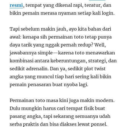
resmi
, tempat yang dikenal rapi, teratur, dan
bikin pemain merasa nyaman setiap kali login.
Tapi sebelum makin jauh, ayo kita bahas dari
awal: kenapa sih permainan toto tetap punya
daya tarik yang nggak pernah redup? Well,
jawabannya simple—karena toto menawarkan
kombinasi antara keberuntungan, strategi, dan
sedikit adrenalin. Dan ya, sedikit plot twist
angka yang muncul tiap hari sering kali bikin
pemain penasaran buat nyoba lagi.
Permainan toto masa kini juga makin modern.
Dulu mungkin harus cari tempat fisik buat
pasang angka, tapi sekarang semuanya udah
serba praktis dan bisa diakses lewat ponsel.