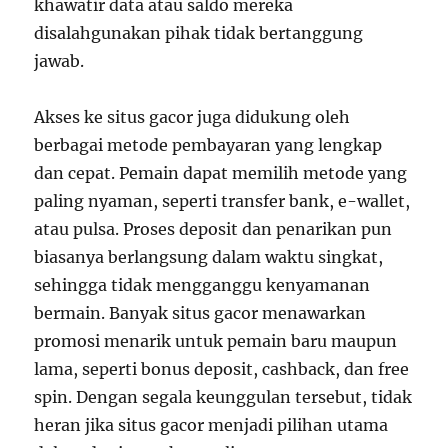
khawatir data atau saldo mereka
disalahgunakan pihak tidak bertanggung
jawab.
Akses ke situs gacor juga didukung oleh
berbagai metode pembayaran yang lengkap
dan cepat. Pemain dapat memilih metode yang
paling nyaman, seperti transfer bank, e-wallet,
atau pulsa. Proses deposit dan penarikan pun
biasanya berlangsung dalam waktu singkat,
sehingga tidak mengganggu kenyamanan
bermain. Banyak situs gacor menawarkan
promosi menarik untuk pemain baru maupun
lama, seperti bonus deposit, cashback, dan free
spin. Dengan segala keunggulan tersebut, tidak
heran jika situs gacor menjadi pilihan utama