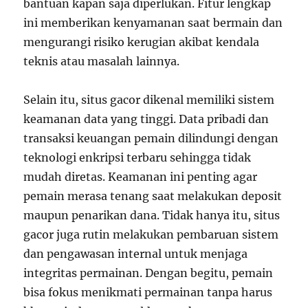
bantuan kapan saja diperlukan. Fitur lengkap
ini memberikan kenyamanan saat bermain dan
mengurangi risiko kerugian akibat kendala
teknis atau masalah lainnya.
Selain itu, situs gacor dikenal memiliki sistem
keamanan data yang tinggi. Data pribadi dan
transaksi keuangan pemain dilindungi dengan
teknologi enkripsi terbaru sehingga tidak
mudah diretas. Keamanan ini penting agar
pemain merasa tenang saat melakukan deposit
maupun penarikan dana. Tidak hanya itu, situs
gacor juga rutin melakukan pembaruan sistem
dan pengawasan internal untuk menjaga
integritas permainan. Dengan begitu, pemain
bisa fokus menikmati permainan tanpa harus