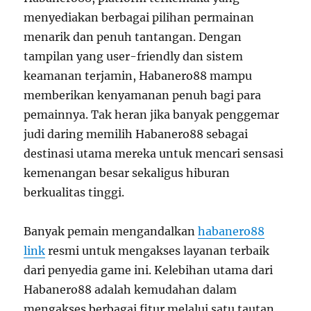
menyediakan berbagai pilihan permainan
menarik dan penuh tantangan. Dengan
tampilan yang user-friendly dan sistem
keamanan terjamin, Habanero88 mampu
memberikan kenyamanan penuh bagi para
pemainnya. Tak heran jika banyak penggemar
judi daring memilih Habanero88 sebagai
destinasi utama mereka untuk mencari sensasi
kemenangan besar sekaligus hiburan
berkualitas tinggi.
Banyak pemain mengandalkan
habanero88
link
resmi untuk mengakses layanan terbaik
dari penyedia game ini. Kelebihan utama dari
Habanero88 adalah kemudahan dalam
mengakses berbagai fitur melalui satu tautan