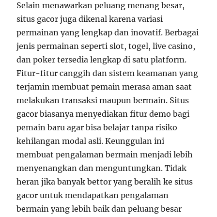
Selain menawarkan peluang menang besar,
situs gacor juga dikenal karena variasi
permainan yang lengkap dan inovatif. Berbagai
jenis permainan seperti slot, togel, live casino,
dan poker tersedia lengkap di satu platform.
Fitur-fitur canggih dan sistem keamanan yang
terjamin membuat pemain merasa aman saat
melakukan transaksi maupun bermain. Situs
gacor biasanya menyediakan fitur demo bagi
pemain baru agar bisa belajar tanpa risiko
kehilangan modal asli. Keunggulan ini
membuat pengalaman bermain menjadi lebih
menyenangkan dan menguntungkan. Tidak
heran jika banyak bettor yang beralih ke situs
gacor untuk mendapatkan pengalaman
bermain yang lebih baik dan peluang besar