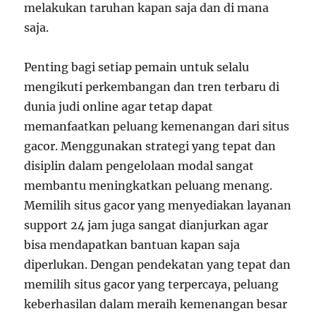
melakukan taruhan kapan saja dan di mana
saja.
Penting bagi setiap pemain untuk selalu
mengikuti perkembangan dan tren terbaru di
dunia judi online agar tetap dapat
memanfaatkan peluang kemenangan dari situs
gacor. Menggunakan strategi yang tepat dan
disiplin dalam pengelolaan modal sangat
membantu meningkatkan peluang menang.
Memilih situs gacor yang menyediakan layanan
support 24 jam juga sangat dianjurkan agar
bisa mendapatkan bantuan kapan saja
diperlukan. Dengan pendekatan yang tepat dan
memilih situs gacor yang terpercaya, peluang
keberhasilan dalam meraih kemenangan besar