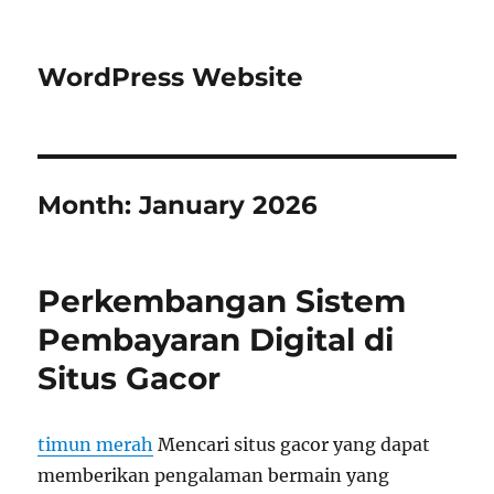
WordPress Website
Month:
January 2026
Perkembangan Sistem
Pembayaran Digital di
Situs Gacor
timun merah
Mencari situs gacor yang dapat
memberikan pengalaman bermain yang