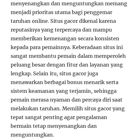
menyenangkan dan menguntungkan memang
menjadi prioritas utama bagi penggemar
taruhan online. Situs gacor dikenal karena
reputasinya yang terpercaya dan mampu
memberikan kemenangan secara konsisten
kepada para pemainnya. Keberadaan situs ini
sangat membantu pemain dalam memperoleh
peluang besar dengan fitur dan layanan yang
lengkap. Selain itu, situs gacor juga
menawarkan berbagai bonus menarik serta
sistem keamanan yang terjamin, sehingga
pemain merasa nyaman dan percaya diri saat
melakukan taruhan. Memilih situs gacor yang
tepat sangat penting agar pengalaman
bermain tetap menyenangkan dan
menguntungkan.