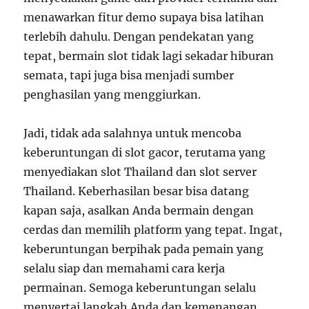
menawarkan fitur demo supaya bisa latihan
terlebih dahulu. Dengan pendekatan yang
tepat, bermain slot tidak lagi sekadar hiburan
semata, tapi juga bisa menjadi sumber
penghasilan yang menggiurkan.
Jadi, tidak ada salahnya untuk mencoba
keberuntungan di slot gacor, terutama yang
menyediakan slot Thailand dan slot server
Thailand. Keberhasilan besar bisa datang
kapan saja, asalkan Anda bermain dengan
cerdas dan memilih platform yang tepat. Ingat,
keberuntungan berpihak pada pemain yang
selalu siap dan memahami cara kerja
permainan. Semoga keberuntungan selalu
menyertai langkah Anda dan kemenangan