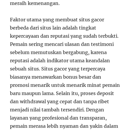
meraih kemenangan.
Faktor utama yang membuat situs gacor
berbeda dari situs lain adalah tingkat
kepercayaan dan reputasi yang sudah terbukti.
Pemain sering mencari ulasan dan testimoni
sebelum memutuskan bergabung, karena
reputasi adalah indikator utama keandalan
sebuah situs. Situs gacor yang terpercaya
biasanya menawarkan bonus besar dan
promosi menarik untuk menarik minat pemain
baru maupun lama. Selain itu, proses deposit
dan withdrawal yang cepat dan tanpa ribet
menjadi nilai tambah tersendiri. Dengan
layanan yang profesional dan transparan,
pemain merasa lebih nyaman dan yakin dalam