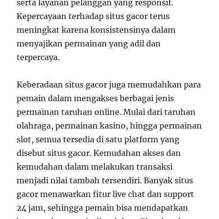
serta layanan pelanggan yang responsif.
Kepercayaan terhadap situs gacor terus
meningkat karena konsistensinya dalam
menyajikan permainan yang adil dan
terpercaya.
Keberadaan situs gacor juga memudahkan para
pemain dalam mengakses berbagai jenis
permainan taruhan online. Mulai dari taruhan
olahraga, permainan kasino, hingga permainan
slot, semua tersedia di satu platform yang
disebut situs gacor. Kemudahan akses dan
kemudahan dalam melakukan transaksi
menjadi nilai tambah tersendiri. Banyak situs
gacor menawarkan fitur live chat dan support
24 jam, sehingga pemain bisa mendapatkan