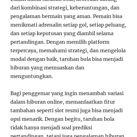
dari kombinasi strategi, keberuntungan, dan
pengalaman bermain yang aman. Pemain bisa
menikmati adrenalin setiap gol, setiap peluang,
dan setiap keputusan yang diambil selama
pertandingan. Dengan memilih platform
terpercaya, memahami strategi, dan mengelola
modal dengan baik, taruhan bola bisa menjadi
hiburan yang memuaskan dan
menguntungkan.
Bagi penggemar yang ingin menambah variasi
dalam hiburan online, memanfaatkan fitur
tambahan seperti slot resmi juga bisa menjadi
opsi menarik. Dengan begitu, taruhan bola
tidak hanya menjadi soal prediksi
pertandingan, tetapi juga pengalaman hiburan