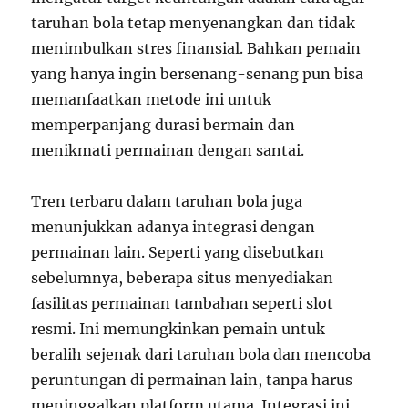
taruhan bola tetap menyenangkan dan tidak
menimbulkan stres finansial. Bahkan pemain
yang hanya ingin bersenang-senang pun bisa
memanfaatkan metode ini untuk
memperpanjang durasi bermain dan
menikmati permainan dengan santai.
Tren terbaru dalam taruhan bola juga
menunjukkan adanya integrasi dengan
permainan lain. Seperti yang disebutkan
sebelumnya, beberapa situs menyediakan
fasilitas permainan tambahan seperti slot
resmi. Ini memungkinkan pemain untuk
beralih sejenak dari taruhan bola dan mencoba
peruntungan di permainan lain, tanpa harus
meninggalkan platform utama. Integrasi ini