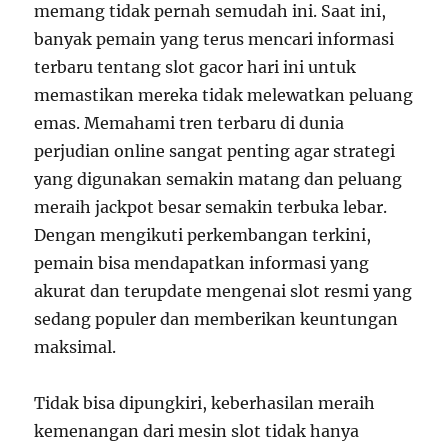
memang tidak pernah semudah ini. Saat ini,
banyak pemain yang terus mencari informasi
terbaru tentang slot gacor hari ini untuk
memastikan mereka tidak melewatkan peluang
emas. Memahami tren terbaru di dunia
perjudian online sangat penting agar strategi
yang digunakan semakin matang dan peluang
meraih jackpot besar semakin terbuka lebar.
Dengan mengikuti perkembangan terkini,
pemain bisa mendapatkan informasi yang
akurat dan terupdate mengenai slot resmi yang
sedang populer dan memberikan keuntungan
maksimal.
Tidak bisa dipungkiri, keberhasilan meraih
kemenangan dari mesin slot tidak hanya