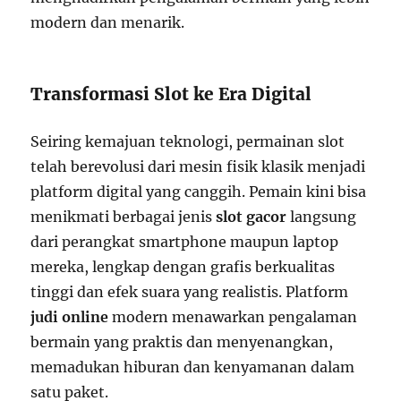
modern dan menarik.
Transformasi Slot ke Era Digital
Seiring kemajuan teknologi, permainan slot
telah berevolusi dari mesin fisik klasik menjadi
platform digital yang canggih. Pemain kini bisa
menikmati berbagai jenis
slot gacor
langsung
dari perangkat smartphone maupun laptop
mereka, lengkap dengan grafis berkualitas
tinggi dan efek suara yang realistis. Platform
judi online
modern menawarkan pengalaman
bermain yang praktis dan menyenangkan,
memadukan hiburan dan kenyamanan dalam
satu paket.