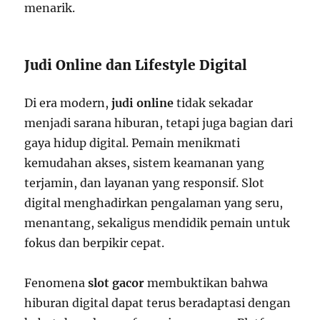
menarik.
Judi Online dan Lifestyle Digital
Di era modern,
judi online
tidak sekadar
menjadi sarana hiburan, tetapi juga bagian dari
gaya hidup digital. Pemain menikmati
kemudahan akses, sistem keamanan yang
terjamin, dan layanan yang responsif. Slot
digital menghadirkan pengalaman yang seru,
menantang, sekaligus mendidik pemain untuk
fokus dan berpikir cepat.
Fenomena
slot gacor
membuktikan bahwa
hiburan digital dapat terus beradaptasi dengan