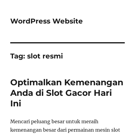
WordPress Website
Tag:
slot resmi
Optimalkan Kemenangan
Anda di Slot Gacor Hari
Ini
Mencari peluang besar untuk meraih
kemenangan besar dari permainan mesin slot