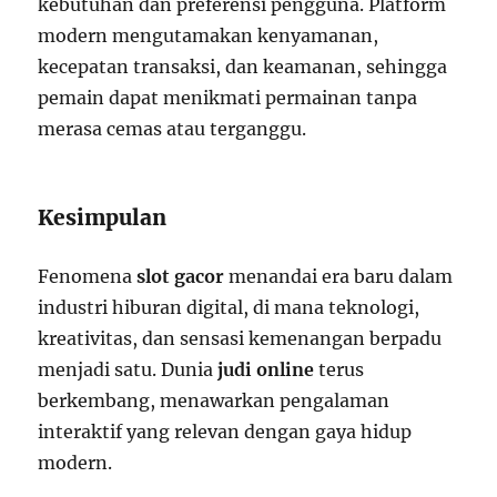
kebutuhan dan preferensi pengguna. Platform
modern mengutamakan kenyamanan,
kecepatan transaksi, dan keamanan, sehingga
pemain dapat menikmati permainan tanpa
merasa cemas atau terganggu.
Kesimpulan
Fenomena
slot gacor
menandai era baru dalam
industri hiburan digital, di mana teknologi,
kreativitas, dan sensasi kemenangan berpadu
menjadi satu. Dunia
judi online
terus
berkembang, menawarkan pengalaman
interaktif yang relevan dengan gaya hidup
modern.