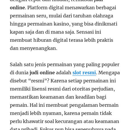
online
. Platform digital menawarkan berbagai
permainan seru, mulai dari taruhan olahraga
hingga permainan kasino, yang bisa dinikmati
kapan saja dan di mana saja. Sensasi ini
membuat hiburan digital terasa lebih praktis
dan menyenangkan.
Salah satu jenis permainan yang paling populer
di dunia
judi online
adalah
slot resmi
. Mengapa
disebut “resmi”? Karena setiap permainan ini
memiliki lisensi resmi dari otoritas perjudian,
memastikan keamanan dan keadilan bagi
pemain. Hal ini membuat pengalaman bermain
menjadi lebih nyaman, karena pemain tidak
perlu khawatir soal kecurangan atau keamanan
data pribadi. Fokus pun bisa sepenuhnya pada