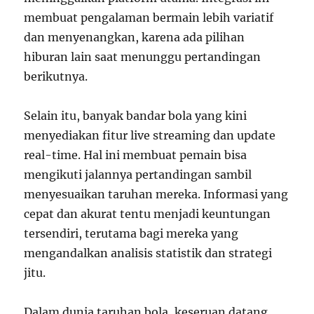
membuat pengalaman bermain lebih variatif
dan menyenangkan, karena ada pilihan
hiburan lain saat menunggu pertandingan
berikutnya.
Selain itu, banyak bandar bola yang kini
menyediakan fitur live streaming dan update
real-time. Hal ini membuat pemain bisa
mengikuti jalannya pertandingan sambil
menyesuaikan taruhan mereka. Informasi yang
cepat dan akurat tentu menjadi keuntungan
tersendiri, terutama bagi mereka yang
mengandalkan analisis statistik dan strategi
jitu.
Dalam dunia taruhan bola, keseruan datang