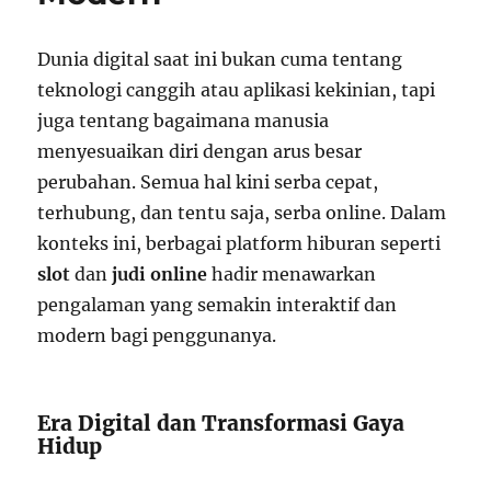
Slot
Gacor
Dunia digital saat ini bukan cuma tentang
teknologi canggih atau aplikasi kekinian, tapi
juga tentang bagaimana manusia
menyesuaikan diri dengan arus besar
perubahan. Semua hal kini serba cepat,
terhubung, dan tentu saja, serba online. Dalam
konteks ini, berbagai platform hiburan seperti
slot
dan
judi online
hadir menawarkan
pengalaman yang semakin interaktif dan
modern bagi penggunanya.
Era Digital dan Transformasi Gaya
Hidup