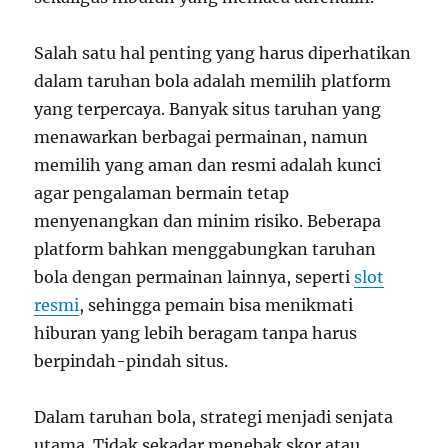
Salah satu hal penting yang harus diperhatikan
dalam taruhan bola adalah memilih platform
yang terpercaya. Banyak situs taruhan yang
menawarkan berbagai permainan, namun
memilih yang aman dan resmi adalah kunci
agar pengalaman bermain tetap
menyenangkan dan minim risiko. Beberapa
platform bahkan menggabungkan taruhan
bola dengan permainan lainnya, seperti
slot
resmi
, sehingga pemain bisa menikmati
hiburan yang lebih beragam tanpa harus
berpindah-pindah situs.
Dalam taruhan bola, strategi menjadi senjata
utama. Tidak sekadar menebak skor atau