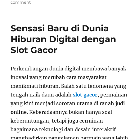
on
comment
Menelusuri
Serunya
Permainan
Sensasi Baru di Dunia
Togel
di
Hiburan Digital dengan
Era
Slot Gacor
Digital
Perkembangan dunia digital membawa banyak
inovasi yang merubah cara masyarakat
menikmati hiburan. Salah satu fenomena yang
tengah naik daun adalah
slot gacor
, permainan
yang kini menjadi sorotan utama di ranah
judi
online
. Keberadaannya bukan hanya soal
keberuntungan, tetapi juga cerminan
bagaimana teknologi dan desain interaktif
menghadirkan pengalaman bermain yang lebih