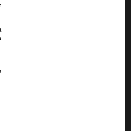
n
t
n
h