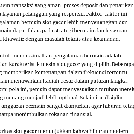
tem transaksi yang aman, proses deposit dan penarikan
a layanan pelanggan yang responsif. Faktor-faktor ini
galaman bermain slot gacor lebih menyenangkan dan
emain dapat fokus pada strategi bermain dan keseruan
 khawatir dengan masalah teknis atau keamanan.
s untuk memaksimalkan pengalaman bermain adalah
an karakteristik mesin slot gacor yang dipilih. Beberapa
g memberikan kemenangan dalam frekuensi tertentu,
lain menawarkan hadiah besar dalam putaran langka.
i pola ini, pemain dapat menyesuaikan taruhan mere
 menang menjadi lebih optimal. Selain itu, disiplin
anggaran bermain sangat dianjurkan agar hiburan teta
anpa menimbulkan tekanan finansial.
aritas slot gacor menunjukkan bahwa hiburan modern