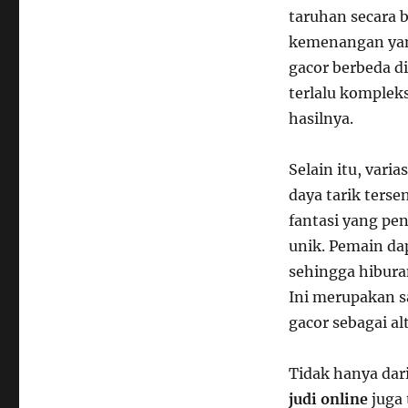
Online
taruhan secara 
kemenangan yan
gacor berbeda d
terlalu komple
hasilnya.
Selain itu, vari
daya tarik ters
fantasi yang pe
unik. Pemain da
sehingga hibura
Ini merupakan s
gacor sebagai a
Tidak hanya dar
judi online
juga 