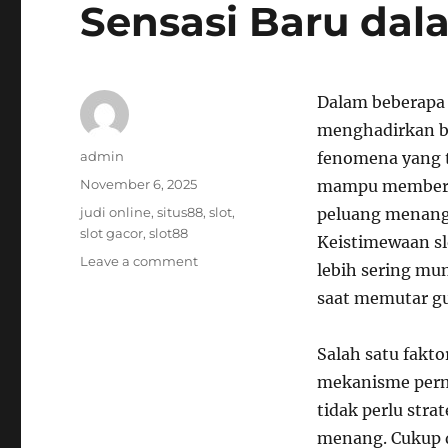
Sensasi Baru dal
Dalam beberapa 
menghadirkan be
Author
admin
fenomena yang 
Posted
November 6, 2025
mampu memberi
on
Tags
judi online
,
situs88
,
slot
,
peluang menang
slot gacor
,
slot88
Keistimewaan sl
on
Leave a comment
lebih sering mu
Menyelami
saat memutar g
Keseruan
Slot
Gacor:
Salah satu fakt
Sensasi
mekanisme perm
Baru
dalam
tidak perlu stra
Hiburan
menang. Cukup 