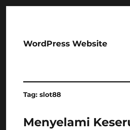
WordPress Website
Tag:
slot88
Menyelami Keseru