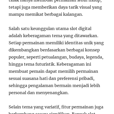
tidak hanya membuat permainan lebih hidup,
tetapi juga memberikan daya tarik visual yang
mampu memikat berbagai kalangan.
Salah satu keunggulan utama slot digital
adalah keberagaman tema yang ditawarkan.
Setiap permainan memiliki identitas unik yang
dikembangkan berdasarkan berbagai konsep
populer, seperti petualangan, budaya, legenda,
hingga tema futuristik. Keberagaman ini
membuat pemain dapat memilih permainan
sesuai suasana hati dan preferensi pribadi,
sehingga pengalaman bermain menjadi lebih
personal dan menyenangkan.
Selain tema yang variatif, fitur permainan juga