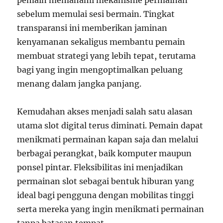
pemain memahami mekanisme permainan
sebelum memulai sesi bermain. Tingkat
transparansi ini memberikan jaminan
kenyamanan sekaligus membantu pemain
membuat strategi yang lebih tepat, terutama
bagi yang ingin mengoptimalkan peluang
menang dalam jangka panjang.
Kemudahan akses menjadi salah satu alasan
utama slot digital terus diminati. Pemain dapat
menikmati permainan kapan saja dan melalui
berbagai perangkat, baik komputer maupun
ponsel pintar. Fleksibilitas ini menjadikan
permainan slot sebagai bentuk hiburan yang
ideal bagi pengguna dengan mobilitas tinggi
serta mereka yang ingin menikmati permainan