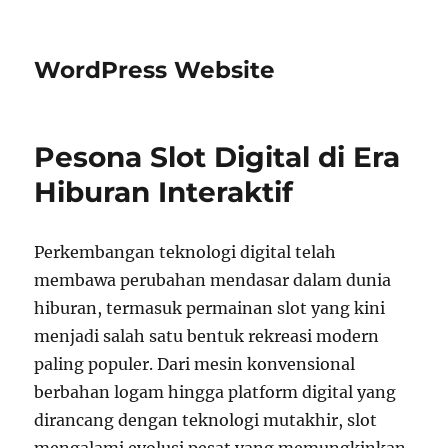
WordPress Website
Pesona Slot Digital di Era
Hiburan Interaktif
Perkembangan teknologi digital telah
membawa perubahan mendasar dalam dunia
hiburan, termasuk permainan slot yang kini
menjadi salah satu bentuk rekreasi modern
paling populer. Dari mesin konvensional
berbahan logam hingga platform digital yang
dirancang dengan teknologi mutakhir, slot