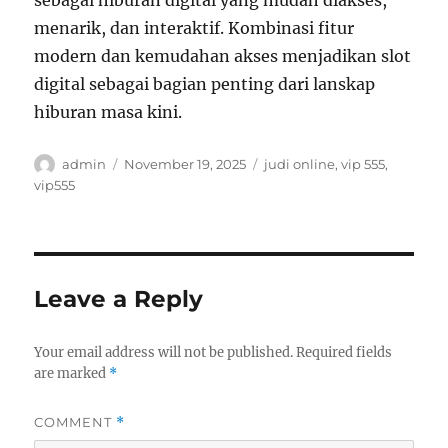
sebagai hiburan digital yang mudah diakses,
menarik, dan interaktif. Kombinasi fitur
modern dan kemudahan akses menjadikan slot
digital sebagai bagian penting dari lanskap
hiburan masa kini.
Author
Posted
Tags
admin
November 19, 2025
judi online
,
vip 555
,
on
vip555
Leave a Reply
Your email address will not be published.
Required fields
are marked
*
COMMENT
*