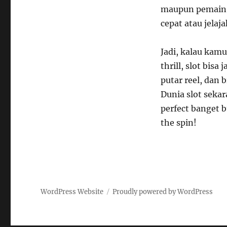
maupun pemain 
cepat atau jelaj
Jadi, kalau kamu
thrill, slot bisa
putar reel, dan 
Dunia slot seka
perfect banget 
the spin!
WordPress Website
Proudly powered by WordPress