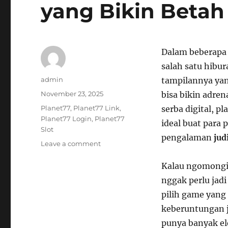
yang Bikin Betah
Dalam beberapa 
salah satu hibur
Author
admin
tampilannya yan
Posted
November 23, 2025
bisa bikin adren
on
Tags
Planet77
,
Planet77 Link
,
serba digital, p
Planet77 Login
,
Planet77
ideal buat para
Slot
pengalaman
jud
on
Leave a comment
Petualangan
Seru
Kalau ngomongin
di
nggak perlu jadi
Dunia
pilih game yang
Slot
Modern
keberuntungan j
yang
punya banyak el