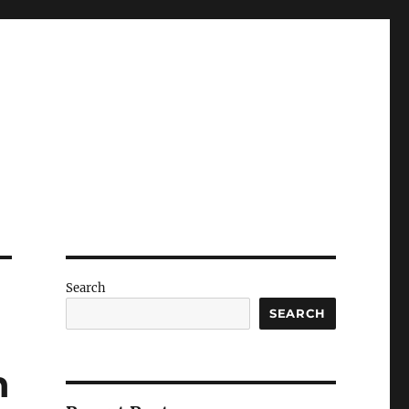
Search
SEARCH
n