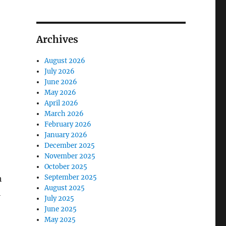
Archives
August 2026
July 2026
June 2026
May 2026
April 2026
March 2026
February 2026
January 2026
December 2025
November 2025
October 2025
September 2025
h
August 2025
i
July 2025
June 2025
May 2025