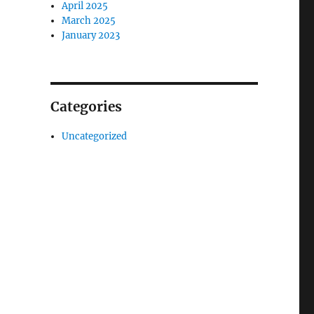
April 2025
March 2025
January 2023
Categories
Uncategorized