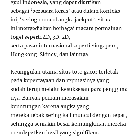
gaul Indonesia, yang dapat diartikan
sebagai ‘bersuara keras’ atau dalam konteks
ini, ‘sering muncul angka jackpot’. Situs
ini menyediakan berbagai macam permainan
togel seperti 4D, 3D, 2D,
serta pasar internasional seperti Singapore,
Hongkong, Sidney, dan lainnya.
Keunggulan utama situs toto gacor terletak
pada kepercayaan dan reputasinya yang
sudah teruji melalui kesuksesan para pengguna
nya. Banyak pemain merasakan
keuntungan karena angka yang
mereka tebak sering kali muncul dengan tepat,
sehingga semakin besar kemungkinan mereka
mendapatkan hasil yang signifikan.