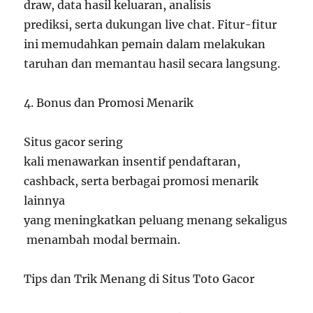
draw, data hasil keluaran, analisis
prediksi, serta dukungan live chat. Fitur-fitur
ini memudahkan pemain dalam melakukan
taruhan dan memantau hasil secara langsung.
4. Bonus dan Promosi Menarik
Situs gacor sering
kali menawarkan insentif pendaftaran,
cashback, serta berbagai promosi menarik
lainnya
yang meningkatkan peluang menang sekaligus
menambah modal bermain.
Tips dan Trik Menang di Situs Toto Gacor