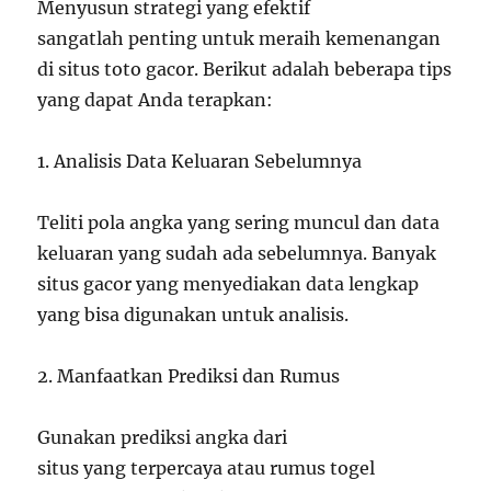
Menyusun strategi yang efektif
sangatlah penting untuk meraih kemenangan
di situs toto gacor. Berikut adalah beberapa tips
yang dapat Anda terapkan:
1. Analisis Data Keluaran Sebelumnya
Teliti pola angka yang sering muncul dan data
keluaran yang sudah ada sebelumnya. Banyak
situs gacor yang menyediakan data lengkap
yang bisa digunakan untuk analisis.
2. Manfaatkan Prediksi dan Rumus
Gunakan prediksi angka dari
situs yang terpercaya atau rumus togel