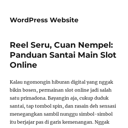
WordPress Website
Reel Seru, Cuan Nempel:
Panduan Santai Main Slot
Online
Kalau ngomongin hiburan digital yang nggak
bikin bosen, permainan slot online jadi salah
satu primadona. Bayangin aja, cukup duduk
santai, tap tombol spin, dan rasain deh sensasi
menegangkan sambil nunggu simbol-simbol
itu berjajar pas di garis kemenangan. Nggak