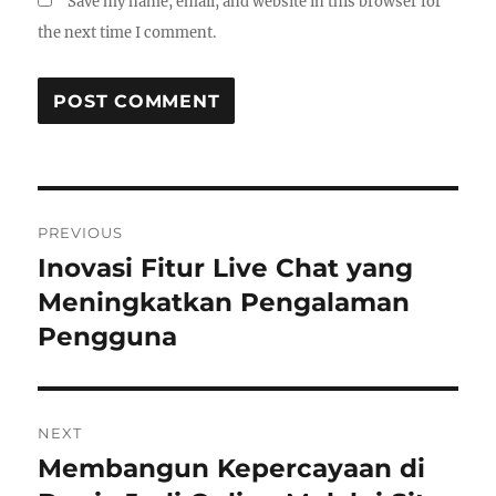
Save my name, email, and website in this browser for
the next time I comment.
Post
PREVIOUS
navigation
Inovasi Fitur Live Chat yang
Previous
post:
Meningkatkan Pengalaman
Pengguna
NEXT
Membangun Kepercayaan di
Next