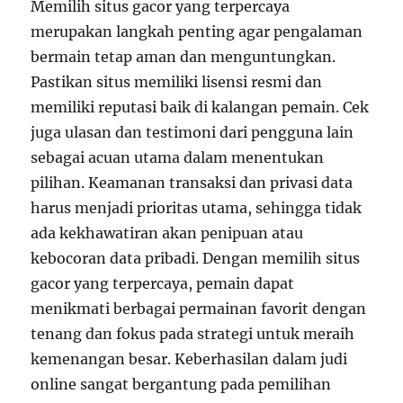
Memilih situs gacor yang terpercaya
merupakan langkah penting agar pengalaman
bermain tetap aman dan menguntungkan.
Pastikan situs memiliki lisensi resmi dan
memiliki reputasi baik di kalangan pemain. Cek
juga ulasan dan testimoni dari pengguna lain
sebagai acuan utama dalam menentukan
pilihan. Keamanan transaksi dan privasi data
harus menjadi prioritas utama, sehingga tidak
ada kekhawatiran akan penipuan atau
kebocoran data pribadi. Dengan memilih situs
gacor yang terpercaya, pemain dapat
menikmati berbagai permainan favorit dengan
tenang dan fokus pada strategi untuk meraih
kemenangan besar. Keberhasilan dalam judi
online sangat bergantung pada pemilihan