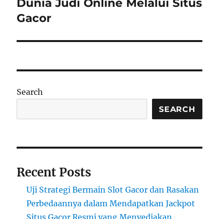
post:
Dunia Judi Online Melalui Situs
Gacor
Search
SEARCH
Recent Posts
Uji Strategi Bermain Slot Gacor dan Rasakan
Perbedaannya dalam Mendapatkan Jackpot
Situs Gacor Resmi yang Menyediakan