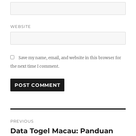
WEBSITE
Save my name, email, and website in this browser for
the next time I comment.
Post
PREVIOUS
navigation
Data Togel Macau: Panduan
Previous