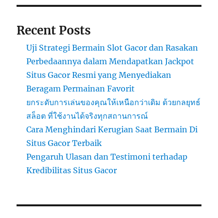
Recent Posts
Uji Strategi Bermain Slot Gacor dan Rasakan
Perbedaannya dalam Mendapatkan Jackpot
Situs Gacor Resmi yang Menyediakan
Beragam Permainan Favorit
ยกระดับการเล่นของคุณให้เหนือกว่าเดิม ด้วยกลยุทธ์
สล็อต ที่ใช้งานได้จริงทุกสถานการณ์
Cara Menghindari Kerugian Saat Bermain Di
Situs Gacor Terbaik
Pengaruh Ulasan dan Testimoni terhadap
Kredibilitas Situs Gacor