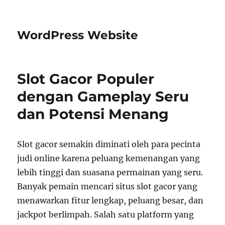
WordPress Website
Slot Gacor Populer
dengan Gameplay Seru
dan Potensi Menang
Slot gacor semakin diminati oleh para pecinta
judi online karena peluang kemenangan yang
lebih tinggi dan suasana permainan yang seru.
Banyak pemain mencari situs slot gacor yang
menawarkan fitur lengkap, peluang besar, dan
jackpot berlimpah. Salah satu platform yang