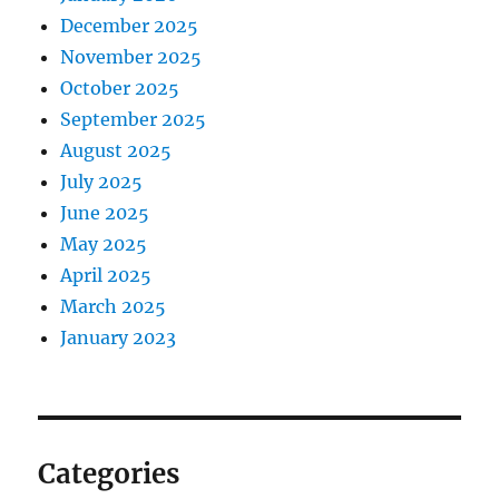
December 2025
November 2025
October 2025
September 2025
August 2025
July 2025
June 2025
May 2025
April 2025
March 2025
January 2023
Categories