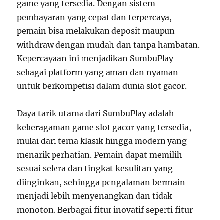
game yang tersedia. Dengan sistem
pembayaran yang cepat dan terpercaya,
pemain bisa melakukan deposit maupun
withdraw dengan mudah dan tanpa hambatan.
Kepercayaan ini menjadikan SumbuPlay
sebagai platform yang aman dan nyaman
untuk berkompetisi dalam dunia slot gacor.
Daya tarik utama dari SumbuPlay adalah
keberagaman game slot gacor yang tersedia,
mulai dari tema klasik hingga modern yang
menarik perhatian. Pemain dapat memilih
sesuai selera dan tingkat kesulitan yang
diinginkan, sehingga pengalaman bermain
menjadi lebih menyenangkan dan tidak
monoton. Berbagai fitur inovatif seperti fitur