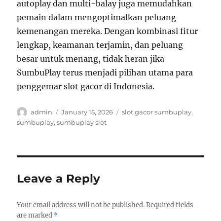
autoplay dan multi-balay juga memudahkan
pemain dalam mengoptimalkan peluang
kemenangan mereka. Dengan kombinasi fitur
lengkap, keamanan terjamin, dan peluang
besar untuk menang, tidak heran jika
SumbuPlay terus menjadi pilihan utama para
penggemar slot gacor di Indonesia.
Author
Posted
Tags
admin
January 15, 2026
slot gacor sumbuplay
,
on
sumbuplay
,
sumbuplay slot
Leave a Reply
Your email address will not be published.
Required fields
are marked
*