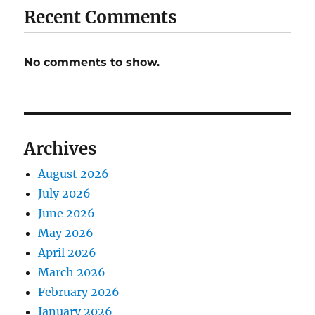
Recent Comments
No comments to show.
Archives
August 2026
July 2026
June 2026
May 2026
April 2026
March 2026
February 2026
January 2026