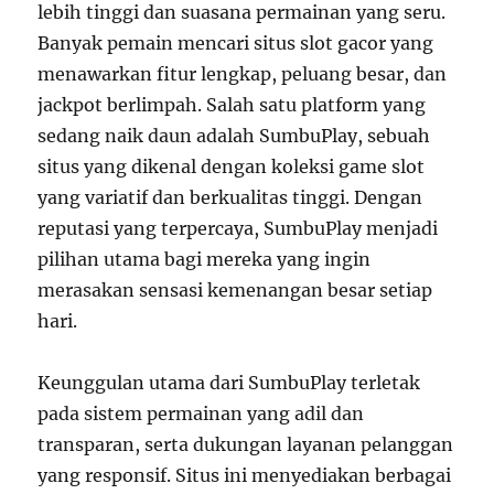
lebih tinggi dan suasana permainan yang seru.
Banyak pemain mencari situs slot gacor yang
menawarkan fitur lengkap, peluang besar, dan
jackpot berlimpah. Salah satu platform yang
sedang naik daun adalah SumbuPlay, sebuah
situs yang dikenal dengan koleksi game slot
yang variatif dan berkualitas tinggi. Dengan
reputasi yang terpercaya, SumbuPlay menjadi
pilihan utama bagi mereka yang ingin
merasakan sensasi kemenangan besar setiap
hari.
Keunggulan utama dari SumbuPlay terletak
pada sistem permainan yang adil dan
transparan, serta dukungan layanan pelanggan
yang responsif. Situs ini menyediakan berbagai