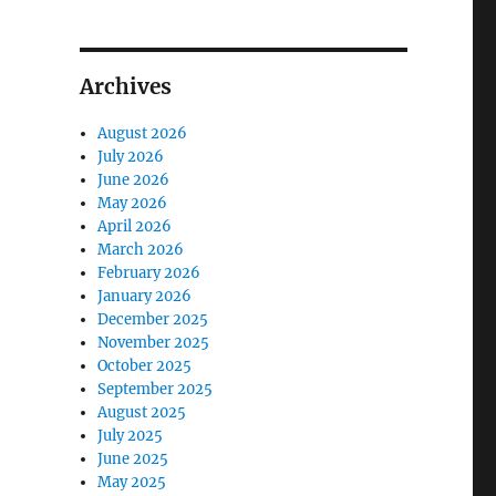
Archives
August 2026
July 2026
June 2026
May 2026
April 2026
March 2026
February 2026
January 2026
December 2025
November 2025
October 2025
September 2025
August 2025
July 2025
June 2025
May 2025