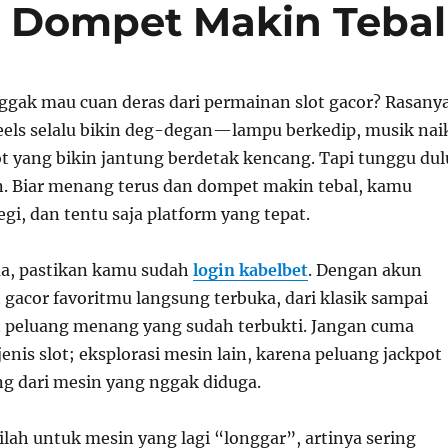
n Dompet Makin Tebal
nggak mau cuan deras dari permainan slot gacor? Rasany
reels selalu bikin deg-degan—lampu berkedip, musik nai
ot yang bikin jantung berdetak kencang. Tapi tunggu dul
n. Biar menang terus dan dompet makin tebal, kamu
tegi, dan tentu saja platform yang tepat.
a, pastikan kamu sudah
login kabelbet
. Dengan akun
t gacor favoritmu langsung terbuka, dari klasik sampai
 peluang menang yang sudah terbukti. Jangan cuma
jenis slot; eksplorasi mesin lain, karena peluang jackpot
ng dari mesin yang nggak diduga.
stilah untuk mesin yang lagi “longgar”, artinya sering