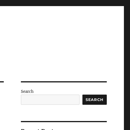
Search
SEARCH