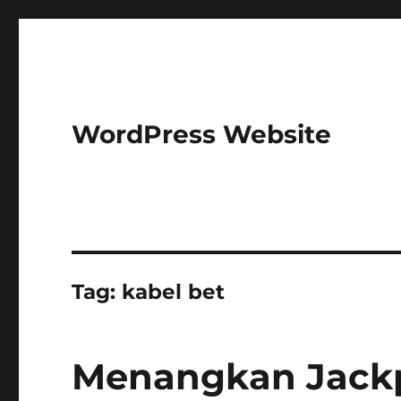
WordPress Website
Tag:
kabel bet
Menangkan Jackp