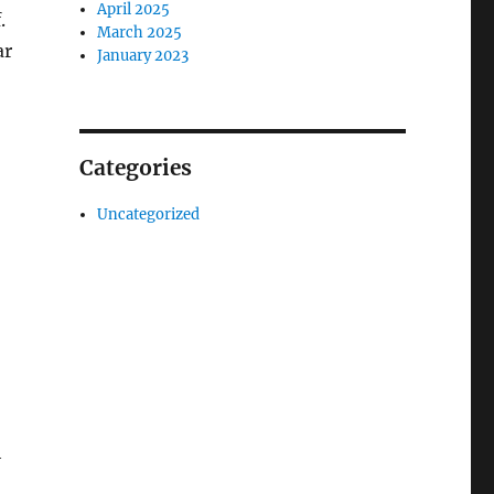
April 2025
.
March 2025
ar
January 2023
Categories
Uncategorized
h