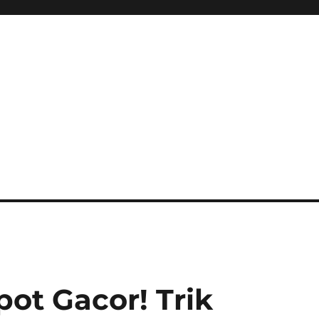
ot Gacor! Trik