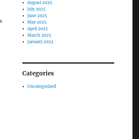
August 2025
July 2025
June 2025
a
May 2025
April 2025
March 2025
January 2023
Categories
Uncategorized