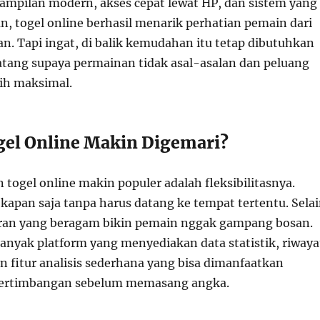
ampilan modern, akses cepat lewat HP, dan sistem yang
n, togel online berhasil menarik perhatian pemain dari
n. Tapi ingat, di balik kemudahan itu tetap dibutuhkan
atang supaya permainan tidak asal-asalan dan peluang
ih maksimal.
el Online Makin Digemari?
n togel online makin populer adalah fleksibilitasnya.
kapan saja tanpa harus datang ke tempat tertentu. Sela
saran yang beragam bikin pemain nggak gampang bosan.
banyak platform yang menyediakan data statistik, riwaya
n fitur analisis sederhana yang bisa dimanfaatkan
pertimbangan sebelum memasang angka.