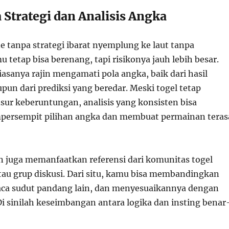
 Strategi dan Analisis Angka
e tanpa strategi ibarat nyemplung ke laut tanpa
tetap bisa berenang, tapi risikonya jauh lebih besar.
asanya rajin mengamati pola angka, baik dari hasil
un dari prediksi yang beredar. Meski togel tetap
r keberuntungan, analisis yang konsisten bisa
rsempit pilihan angka dan membuat permainan teras
 juga memanfaatkan referensi dari komunitas togel
atau grup diskusi. Dari situ, kamu bisa membandingkan
ca sudut pandang lain, dan menyesuaikannya dengan
 Di sinilah keseimbangan antara logika dan insting benar