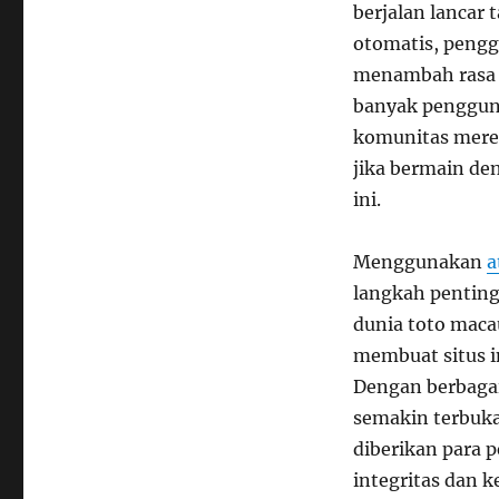
berjalan lancar 
otomatis, pengg
menambah rasa p
banyak pengguna
komunitas mere
jika bermain den
ini.
Menggunakan
a
langkah pentin
dunia toto maca
membuat situs in
Dengan berbaga
semakin terbuka
diberikan para
integritas dan 