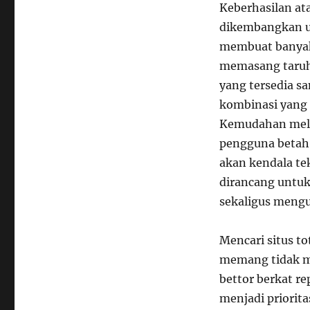
Berhasil
Keberhasilan ata
Membantu
dikembangkan un
Pemain
membuat banyak 
Meningkatkan
Profit
memasang taruhan
yang tersedia s
kombinasi yang
Kemudahan mela
pengguna betah 
akan kendala te
dirancang untu
sekaligus meng
Mencari situs t
memang tidak mu
bettor berkat re
menjadi priorit