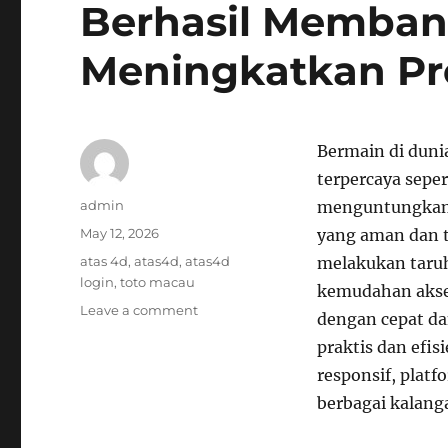
Berhasil Memban
Meningkatkan Pro
Bermain di duni
terpercaya sepe
Author
admin
menguntungkan.
Posted
May 12, 2026
yang aman dan 
on
Tags
atas 4d
,
atas4d
,
atas4d
melakukan taruh
login
,
toto macau
kemudahan akse
on
Leave a comment
dengan cepat da
Strategi
praktis dan efi
Baru
Toto
responsif, plat
Macau
berbagai kalang
Online
Ini