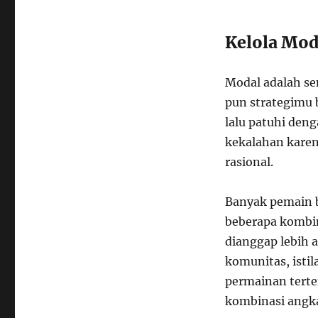
Kelola Mod
Modal adalah se
pun strategimu 
lalu patuhi deng
kekalahan karena
rasional.
Banyak pemain 
beberapa kombin
dianggap lebih 
komunitas, istil
permainan terte
kombinasi angk