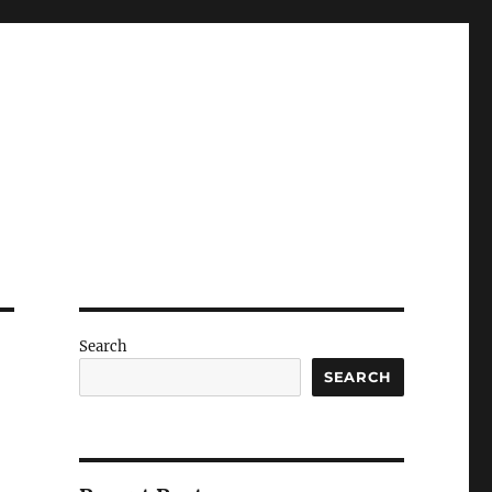
Search
SEARCH