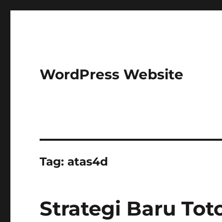
WordPress Website
Tag:
atas4d
Strategi Baru Tot