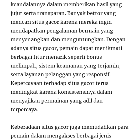
keandalannya dalam memberikan hasil yang
jujur serta transparan. Banyak bettor yang
mencari situs gacor karena mereka ingin
mendapatkan pengalaman bermain yang
menyenangkan dan menguntungkan. Dengan
adanya situs gacor, pemain dapat menikmati
berbagai fitur menarik seperti bonus
melimpah, sistem keamanan yang terjamin,
serta layanan pelanggan yang responsif.
Kepercayaan terhadap situs gacor terus
meningkat karena konsistensinya dalam
menyajikan permainan yang adil dan
terpercaya.
Keberadaan situs gacor juga memudahkan para
pemain dalam mengakses berbagai jenis