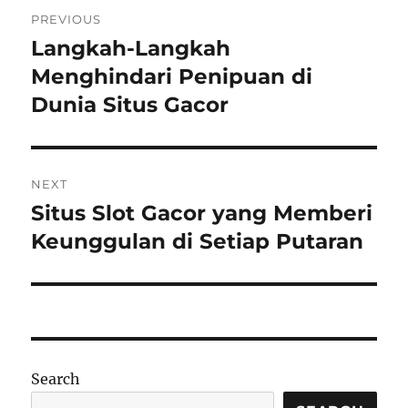
Post
PREVIOUS
navigation
Langkah-Langkah
Previous
post:
Menghindari Penipuan di
Dunia Situs Gacor
NEXT
Situs Slot Gacor yang Memberi
Next
post:
Keunggulan di Setiap Putaran
Search