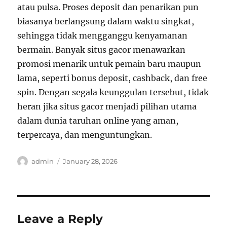
atau pulsa. Proses deposit dan penarikan pun
biasanya berlangsung dalam waktu singkat,
sehingga tidak mengganggu kenyamanan
bermain. Banyak situs gacor menawarkan
promosi menarik untuk pemain baru maupun
lama, seperti bonus deposit, cashback, dan free
spin. Dengan segala keunggulan tersebut, tidak
heran jika situs gacor menjadi pilihan utama
dalam dunia taruhan online yang aman,
terpercaya, dan menguntungkan.
Author
Posted
admin
January 28, 2026
on
Leave a Reply