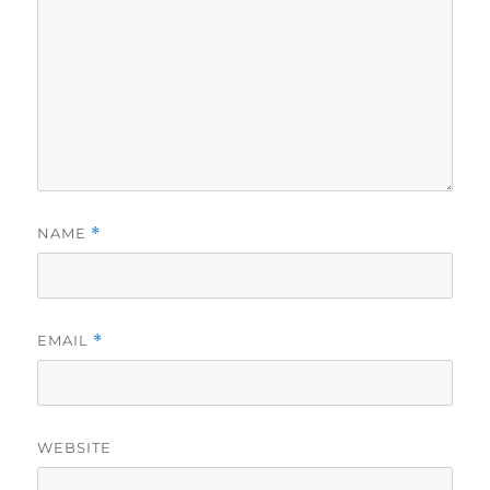
NAME
*
EMAIL
*
WEBSITE