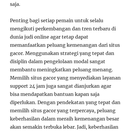
saja.
Penting bagi setiap pemain untuk selalu
mengikuti perkembangan dan tren terbaru di
dunia judi online agar tetap dapat
memanfaatkan peluang kemenangan dari situs
gacor. Menggunakan strategi yang tepat dan
disiplin dalam pengelolaan modal sangat
membantu meningkatkan peluang menang.
Memilih situs gacor yang menyediakan layanan
support 24 jam juga sangat dianjurkan agar
bisa mendapatkan bantuan kapan saja
diperlukan. Dengan pendekatan yang tepat dan
memilih situs gacor yang terpercaya, peluang
keberhasilan dalam meraih kemenangan besar
akan semakin terbuka lebar. Jadi, keberhasilan