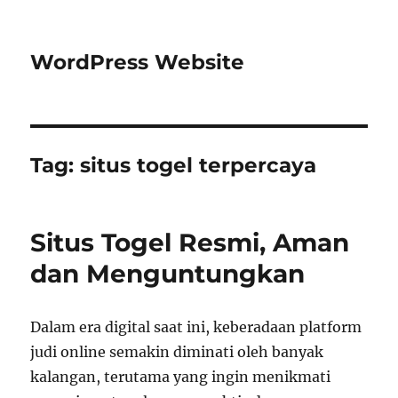
WordPress Website
Tag:
situs togel terpercaya
Situs Togel Resmi, Aman
dan Menguntungkan
Dalam era digital saat ini, keberadaan platform
judi online semakin diminati oleh banyak
kalangan, terutama yang ingin menikmati