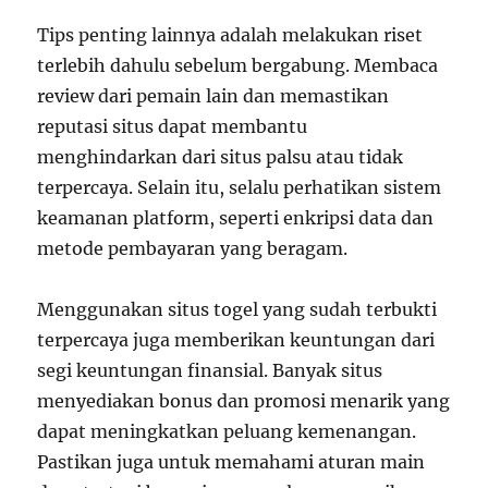
Tips penting lainnya adalah melakukan riset
terlebih dahulu sebelum bergabung. Membaca
review dari pemain lain dan memastikan
reputasi situs dapat membantu
menghindarkan dari situs palsu atau tidak
terpercaya. Selain itu, selalu perhatikan sistem
keamanan platform, seperti enkripsi data dan
metode pembayaran yang beragam.
Menggunakan situs togel yang sudah terbukti
terpercaya juga memberikan keuntungan dari
segi keuntungan finansial. Banyak situs
menyediakan bonus dan promosi menarik yang
dapat meningkatkan peluang kemenangan.
Pastikan juga untuk memahami aturan main