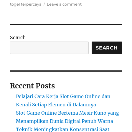
on
togel terpercaya
Leave a comment
Situs
Togel
Resmi,
Aman
dan
Search
Menguntungkan
SEARCH
Recent Posts
Pelajari Cara Kerja Slot Game Online dan
Kenali Setiap Elemen di Dalamnya
Slot Game Online Bertema Mesir Kuno yang
Menampilkan Dunia Digital Penuh Warna
Teknik Meningkatkan Konsentrasi Saat