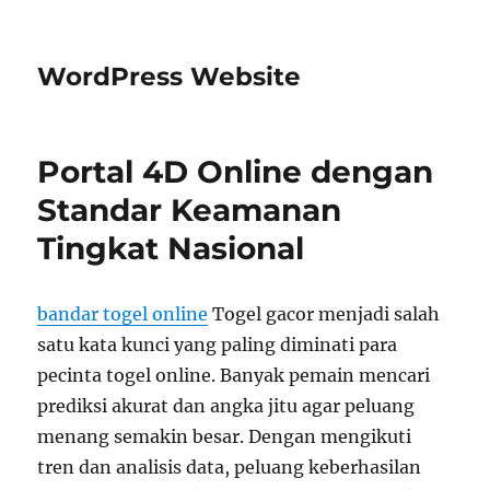
WordPress Website
Portal 4D Online dengan
Standar Keamanan
Tingkat Nasional
bandar togel online
Togel gacor menjadi salah
satu kata kunci yang paling diminati para
pecinta togel online. Banyak pemain mencari
prediksi akurat dan angka jitu agar peluang
menang semakin besar. Dengan mengikuti
tren dan analisis data, peluang keberhasilan