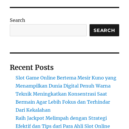
Search
SEARCH
Recent Posts
Slot Game Online Bertema Mesir Kuno yang
Menampilkan Dunia Digital Penuh Warna
Teknik Meningkatkan Konsentrasi Saat
Bermain Agar Lebih Fokus dan Terhindar
Dari Kekalahan
Raih Jackpot Melimpah dengan Strategi
Efektif dan Tips dari Para Ahli Slot Online