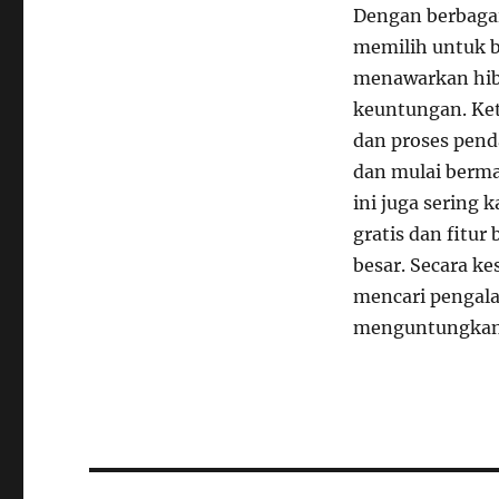
Dengan berbagai
memilih untuk be
menawarkan hibu
keuntungan. Ket
dan proses pend
dan mulai berma
ini juga sering 
gratis dan fitu
besar. Secara ke
mencari pengal
menguntungkan