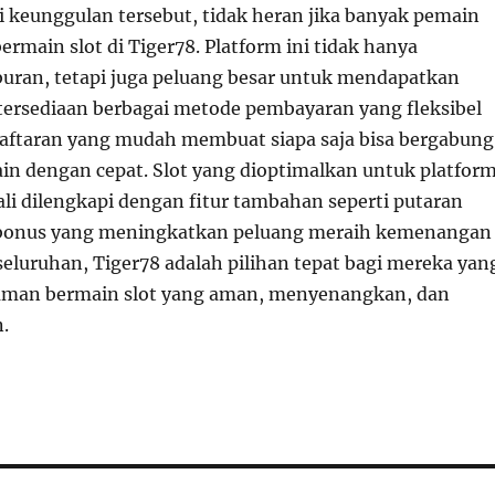
 keunggulan tersebut, tidak heran jika banyak pemain
rmain slot di Tiger78. Platform ini tidak hanya
ran, tetapi juga peluang besar untuk mendapatkan
ersediaan berbagai metode pembayaran yang fleksibel
aftaran yang mudah membuat siapa saja bisa bergabung
in dengan cepat. Slot yang dioptimalkan untuk platfor
kali dilengkapi dengan fitur tambahan seperti putaran
r bonus yang meningkatkan peluang meraih kemenangan
seluruhan, Tiger78 adalah pilihan tepat bagi mereka yan
aman bermain slot yang aman, menyenangkan, dan
.