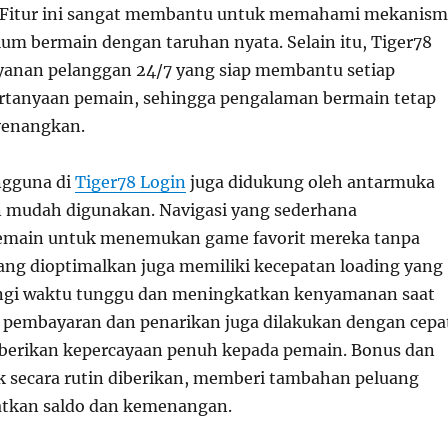
u. Fitur ini sangat membantu untuk memahami mekanis
um bermain dengan taruhan nyata. Selain itu, Tiger78
yanan pelanggan 24/7 yang siap membantu setiap
rtanyaan pemain, sehingga pengalaman bermain tetap
yenangkan.
gguna di
Tiger78 Login
juga didukung oleh antarmuka
an mudah digunakan. Navigasi yang sederhana
ain untuk menemukan game favorit mereka tanpa
 yang dioptimalkan juga memiliki kecepatan loading yang
ngi waktu tunggu dan meningkatkan kenyamanan saat
 pembayaran dan penarikan juga dilakukan dengan cepa
erikan kepercayaan penuh kepada pemain. Bonus dan
 secara rutin diberikan, memberi tambahan peluang
tkan saldo dan kemenangan.