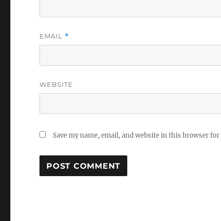
EMAIL
*
WEBSITE
Save my name, email, and website in this browser for