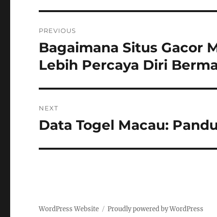
Post
PREVIOUS
navigation
Bagaimana Situs Gacor 
Previous
post:
Lebih Percaya Diri Berma
NEXT
Data Togel Macau: Pandu
Next
post:
WordPress Website
Proudly powered by WordPress