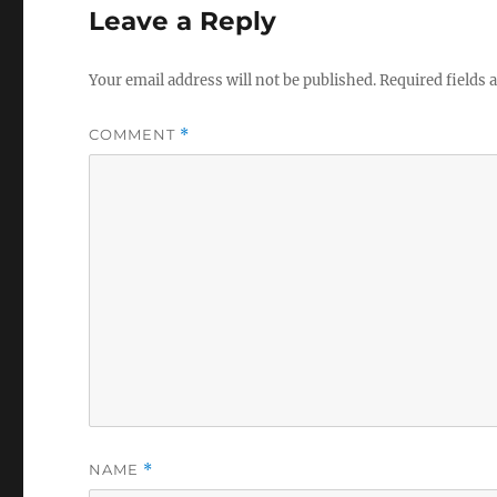
Leave a Reply
Your email address will not be published.
Required fields
COMMENT
*
NAME
*