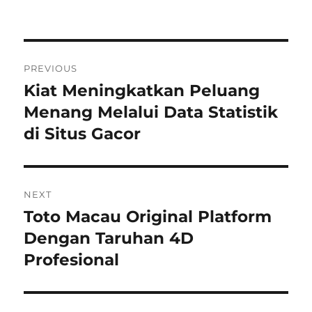
Post
PREVIOUS
navigation
Kiat Meningkatkan Peluang
Previous
post:
Menang Melalui Data Statistik
di Situs Gacor
NEXT
Toto Macau Original Platform
Next
post:
Dengan Taruhan 4D
Profesional