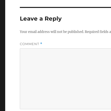
Leave a Reply
Your email address will not be published.
Required fields
COMMENT
*