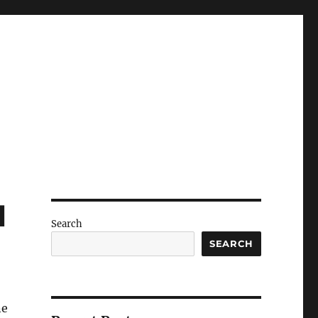
l
Search
SEARCH
ne