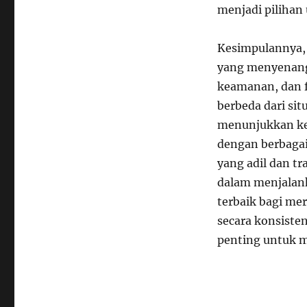
menjadi pilihan 
Kesimpulannya,
yang menyenang
keamanan, dan 
berbeda dari sit
menunjukkan kep
dengan berbaga
yang adil dan t
dalam menjalank
terbaik bagi me
secara konsisten
penting untuk m