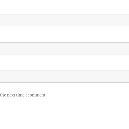
 the next time I comment.