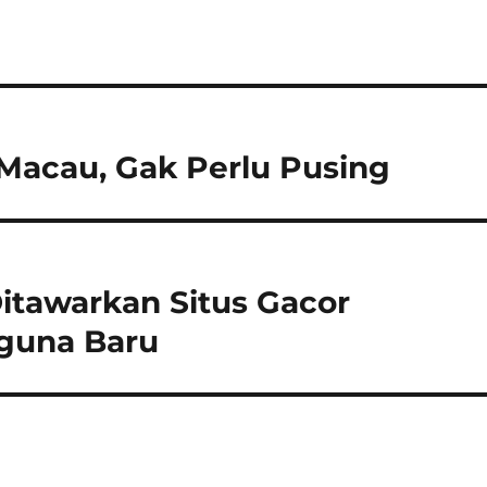
Macau, Gak Perlu Pusing
itawarkan Situs Gacor
guna Baru