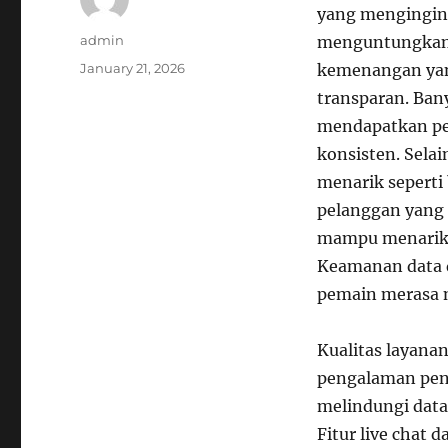
yang mengingin
Author
admin
menguntungkan. 
Posted
January 21, 2026
kemenangan yang
on
transparan. Ban
mendapatkan pe
konsisten. Selai
menarik seperti
pelanggan yang r
mampu menarik p
Keamanan data d
pemain merasa 
Kualitas layana
pengalaman pen
melindungi data 
Fitur live chat 