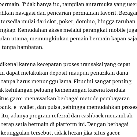
bermain. Tidak hanya itu, tampilan antarmuka yang use
hkan navigasi dan pencarian permainan favorit. Berag
tersedia mulai dari slot, poker, domino, hingga taruhan
engkap. Kemudahan akses melalui perangkat mobile jug
ulan utama, memungkinkan pemain bermain kapan saja
a tanpa hambatan.
 dikenal karena kecepatan proses transaksi yang cepat
in dapat melakukan deposit maupun penarikan dana
e tanpa harus menunggu lama. Fitur ini sangat penting
ak kehilangan peluang kemenangan karena kendala
situs gacor menawarkan berbagai metode pembayaran
r bank, e-wallet, dan pulsa, sehingga memudahkan prose
in itu, adanya program referral dan cashback menambah
 tetap setia bermain di platform ini. Dengan berbagai
eunggulan tersebut, tidak heran jika situs gacor