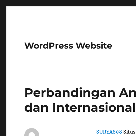
WordPress Website
Perbandingan Ant
dan Internasiona
SURYA898
Situs