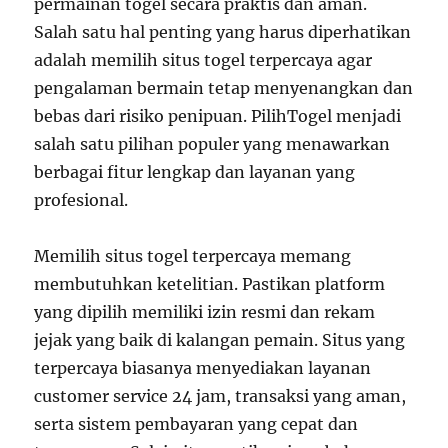
permainan togel secara praktis dan aman.
Salah satu hal penting yang harus diperhatikan
adalah memilih situs togel terpercaya agar
pengalaman bermain tetap menyenangkan dan
bebas dari risiko penipuan. PilihTogel menjadi
salah satu pilihan populer yang menawarkan
berbagai fitur lengkap dan layanan yang
profesional.
Memilih situs togel terpercaya memang
membutuhkan ketelitian. Pastikan platform
yang dipilih memiliki izin resmi dan rekam
jejak yang baik di kalangan pemain. Situs yang
terpercaya biasanya menyediakan layanan
customer service 24 jam, transaksi yang aman,
serta sistem pembayaran yang cepat dan