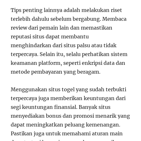
Tips penting lainnya adalah melakukan riset
terlebih dahulu sebelum bergabung. Membaca
review dari pemain lain dan memastikan
reputasi situs dapat membantu
menghindarkan dari situs palsu atau tidak
terpercaya. Selain itu, selalu perhatikan sistem
keamanan platform, seperti enkripsi data dan
metode pembayaran yang beragam.
Menggunakan situs togel yang sudah terbukti
terpercaya juga memberikan keuntungan dari
segi keuntungan finansial. Banyak situs
menyediakan bonus dan promosi menarik yang
dapat meningkatkan peluang kemenangan.
Pastikan juga untuk memahami aturan main