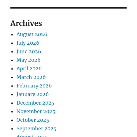
Archives
August 2026
July 2026
June 2026
May 2026
April 2026
March 2026
February 2026
January 2026
December 2025
November 2025
October 2025
September 2025