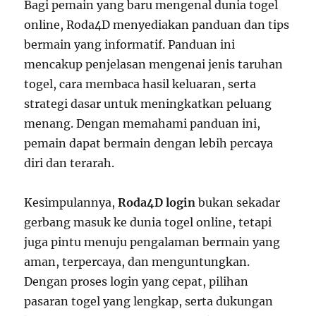
Bagi pemain yang baru mengenal dunia togel
online, Roda4D menyediakan panduan dan tips
bermain yang informatif. Panduan ini
mencakup penjelasan mengenai jenis taruhan
togel, cara membaca hasil keluaran, serta
strategi dasar untuk meningkatkan peluang
menang. Dengan memahami panduan ini,
pemain dapat bermain dengan lebih percaya
diri dan terarah.
Kesimpulannya,
Roda4D login
bukan sekadar
gerbang masuk ke dunia togel online, tetapi
juga pintu menuju pengalaman bermain yang
aman, terpercaya, dan menguntungkan.
Dengan proses login yang cepat, pilihan
pasaran togel yang lengkap, serta dukungan