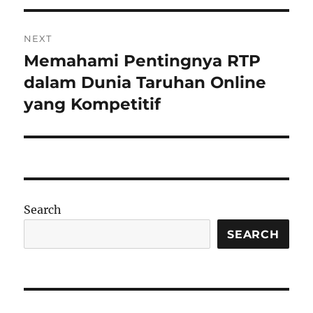
NEXT
Memahami Pentingnya RTP
Next
post:
dalam Dunia Taruhan Online
yang Kompetitif
Search
SEARCH