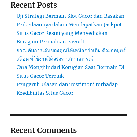
Recent Posts
Uji Strategi Bermain Slot Gacor dan Rasakan
Perbedaannya dalam Mendapatkan Jackpot
Situs Gacor Resmi yang Menyediakan
Beragam Permainan Favorit
ยกระดับการเล่นของคุณให้เหนือกว่าเดิม ด้วยกลยุทธ์
สล็อต ที่ใช้งานได้จริงทุกสถานการณ์
Cara Menghindari Kerugian Saat Bermain Di
Situs Gacor Terbaik
Pengaruh Ulasan dan Testimoni terhadap
Kredibilitas Situs Gacor
Recent Comments