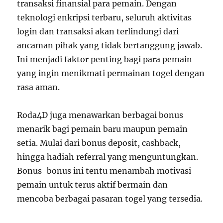
transaksi finansial para pemain. Dengan
teknologi enkripsi terbaru, seluruh aktivitas
login dan transaksi akan terlindungi dari
ancaman pihak yang tidak bertanggung jawab.
Ini menjadi faktor penting bagi para pemain
yang ingin menikmati permainan togel dengan
rasa aman.
Roda4D juga menawarkan berbagai bonus
menarik bagi pemain baru maupun pemain
setia. Mulai dari bonus deposit, cashback,
hingga hadiah referral yang menguntungkan.
Bonus-bonus ini tentu menambah motivasi
pemain untuk terus aktif bermain dan
mencoba berbagai pasaran togel yang tersedia.