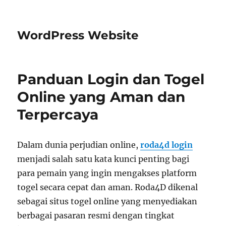
WordPress Website
Panduan Login dan Togel
Online yang Aman dan
Terpercaya
Dalam dunia perjudian online,
roda4d login
menjadi salah satu kata kunci penting bagi
para pemain yang ingin mengakses platform
togel secara cepat dan aman. Roda4D dikenal
sebagai situs togel online yang menyediakan
berbagai pasaran resmi dengan tingkat