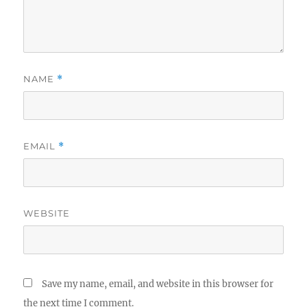
NAME
*
EMAIL
*
WEBSITE
Save my name, email, and website in this browser for
the next time I comment.