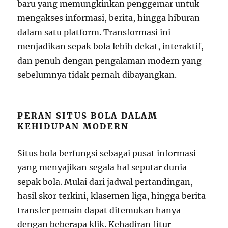
baru yang memungkinkan penggemar untuk
mengakses informasi, berita, hingga hiburan
dalam satu platform. Transformasi ini
menjadikan sepak bola lebih dekat, interaktif,
dan penuh dengan pengalaman modern yang
sebelumnya tidak pernah dibayangkan.
PERAN SITUS BOLA DALAM
KEHIDUPAN MODERN
Situs bola berfungsi sebagai pusat informasi
yang menyajikan segala hal seputar dunia
sepak bola. Mulai dari jadwal pertandingan,
hasil skor terkini, klasemen liga, hingga berita
transfer pemain dapat ditemukan hanya
dengan beberapa klik. Kehadiran fitur