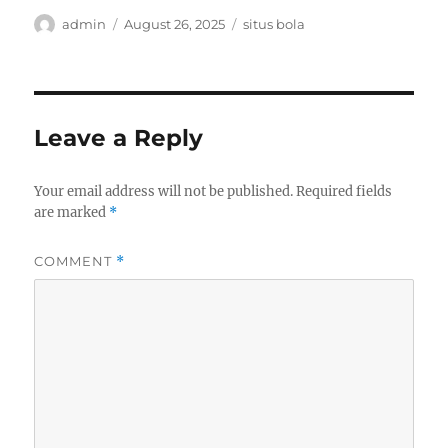
Author
Posted
Tags
admin
August 26, 2025
situs bola
on
Leave a Reply
Your email address will not be published.
Required fields
are marked
*
COMMENT
*