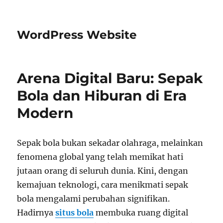
WordPress Website
Arena Digital Baru: Sepak
Bola dan Hiburan di Era
Modern
Sepak bola bukan sekadar olahraga, melainkan
fenomena global yang telah memikat hati
jutaan orang di seluruh dunia. Kini, dengan
kemajuan teknologi, cara menikmati sepak
bola mengalami perubahan signifikan.
Hadirnya
situs bola
membuka ruang digital