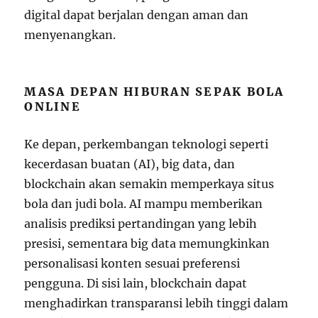
digital dapat berjalan dengan aman dan
menyenangkan.
MASA DEPAN HIBURAN SEPAK BOLA
ONLINE
Ke depan, perkembangan teknologi seperti
kecerdasan buatan (AI), big data, dan
blockchain akan semakin memperkaya situs
bola dan judi bola. AI mampu memberikan
analisis prediksi pertandingan yang lebih
presisi, sementara big data memungkinkan
personalisasi konten sesuai preferensi
pengguna. Di sisi lain, blockchain dapat
menghadirkan transparansi lebih tinggi dalam