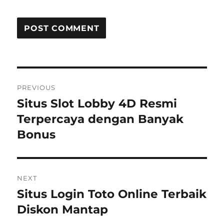
Post
PREVIOUS
navigation
Situs Slot Lobby 4D Resmi
Previous
post:
Terpercaya dengan Banyak
Bonus
NEXT
Situs Login Toto Online Terbaik
Next
post:
Diskon Mantap