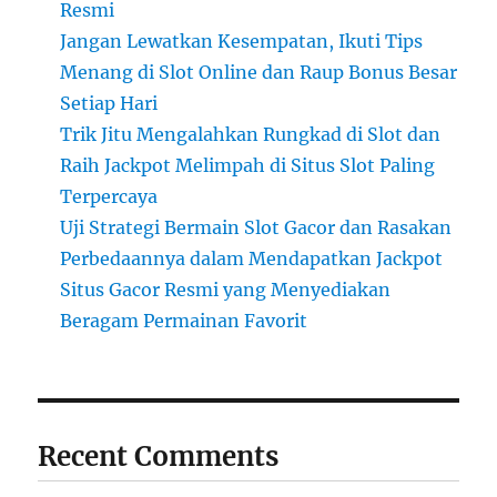
Resmi
Jangan Lewatkan Kesempatan, Ikuti Tips
Menang di Slot Online dan Raup Bonus Besar
Setiap Hari
Trik Jitu Mengalahkan Rungkad di Slot dan
Raih Jackpot Melimpah di Situs Slot Paling
Terpercaya
Uji Strategi Bermain Slot Gacor dan Rasakan
Perbedaannya dalam Mendapatkan Jackpot
Situs Gacor Resmi yang Menyediakan
Beragam Permainan Favorit
Recent Comments