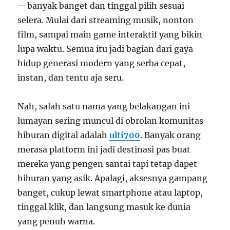
—banyak banget dan tinggal pilih sesuai
selera. Mulai dari streaming musik, nonton
film, sampai main game interaktif yang bikin
lupa waktu. Semua itu jadi bagian dari gaya
hidup generasi modern yang serba cepat,
instan, dan tentu aja seru.
Nah, salah satu nama yang belakangan ini
lumayan sering muncul di obrolan komunitas
hiburan digital adalah
ulti700
. Banyak orang
merasa platform ini jadi destinasi pas buat
mereka yang pengen santai tapi tetap dapet
hiburan yang asik. Apalagi, aksesnya gampang
banget, cukup lewat smartphone atau laptop,
tinggal klik, dan langsung masuk ke dunia
yang penuh warna.