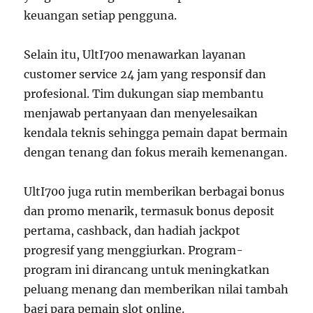
keuangan setiap pengguna.
Selain itu, UltI700 menawarkan layanan
customer service 24 jam yang responsif dan
profesional. Tim dukungan siap membantu
menjawab pertanyaan dan menyelesaikan
kendala teknis sehingga pemain dapat bermain
dengan tenang dan fokus meraih kemenangan.
UltI700 juga rutin memberikan berbagai bonus
dan promo menarik, termasuk bonus deposit
pertama, cashback, dan hadiah jackpot
progresif yang menggiurkan. Program-
program ini dirancang untuk meningkatkan
peluang menang dan memberikan nilai tambah
bagi para pemain slot online.