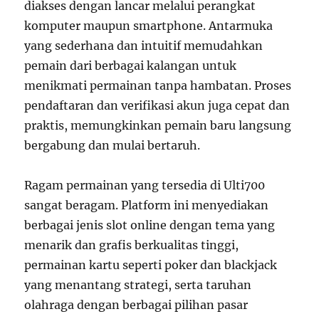
diakses dengan lancar melalui perangkat
komputer maupun smartphone. Antarmuka
yang sederhana dan intuitif memudahkan
pemain dari berbagai kalangan untuk
menikmati permainan tanpa hambatan. Proses
pendaftaran dan verifikasi akun juga cepat dan
praktis, memungkinkan pemain baru langsung
bergabung dan mulai bertaruh.
Ragam permainan yang tersedia di Ulti700
sangat beragam. Platform ini menyediakan
berbagai jenis slot online dengan tema yang
menarik dan grafis berkualitas tinggi,
permainan kartu seperti poker dan blackjack
yang menantang strategi, serta taruhan
olahraga dengan berbagai pilihan pasar