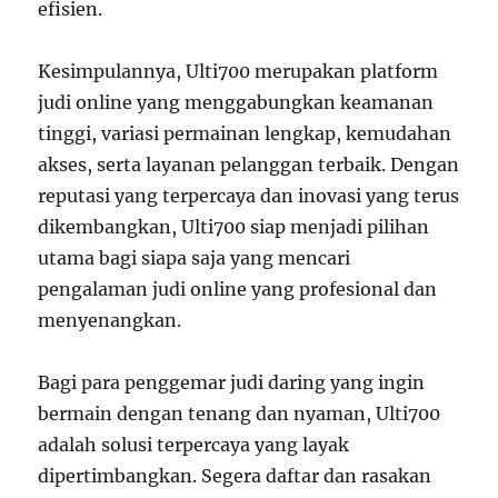
efisien.
Kesimpulannya, Ulti700 merupakan platform
judi online yang menggabungkan keamanan
tinggi, variasi permainan lengkap, kemudahan
akses, serta layanan pelanggan terbaik. Dengan
reputasi yang terpercaya dan inovasi yang terus
dikembangkan, Ulti700 siap menjadi pilihan
utama bagi siapa saja yang mencari
pengalaman judi online yang profesional dan
menyenangkan.
Bagi para penggemar judi daring yang ingin
bermain dengan tenang dan nyaman, Ulti700
adalah solusi terpercaya yang layak
dipertimbangkan. Segera daftar dan rasakan