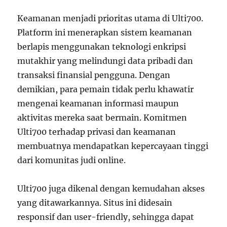
Keamanan menjadi prioritas utama di Ulti700.
Platform ini menerapkan sistem keamanan
berlapis menggunakan teknologi enkripsi
mutakhir yang melindungi data pribadi dan
transaksi finansial pengguna. Dengan
demikian, para pemain tidak perlu khawatir
mengenai keamanan informasi maupun
aktivitas mereka saat bermain. Komitmen
Ulti700 terhadap privasi dan keamanan
membuatnya mendapatkan kepercayaan tinggi
dari komunitas judi online.
Ulti700 juga dikenal dengan kemudahan akses
yang ditawarkannya. Situs ini didesain
responsif dan user-friendly, sehingga dapat