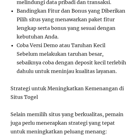
melindungi data pribadi dan transaksi.
Bandingkan Fitur dan Bonus yang Diberikan
Pilih situs yang menawarkan paket fitur
lengkap serta bonus yang sesuai dengan
kebutuhan Anda.
Coba Versi Demo atau Taruhan Kecil
Sebelum melakukan taruhan besar,
sebaiknya coba dengan deposit kecil terlebih
dahulu untuk meninjau kualitas layanan.
Strategi untuk Meningkatkan Kemenangan di
Situs Togel
Selain memilih situs yang berkualitas, pemain
juga perlu menerapkan strategi yang tepat
untuk meningkatkan peluang menang: