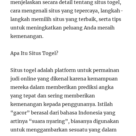
menjelaskan secara detail tentang situs togel,
cara mengenali situs yang tepercaya, langkah-
langkah memilih situs yang terbaik, serta tips
untuk meningkatkan peluang Anda meraih
kemenangan.
Apa Itu Situs Togel?
Situs togel adalah platform untuk permainan
judi online yang dikenal karena kemampuan
mereka dalam memberikan prediksi angka
yang tepat dan sering memberikan
kemenangan kepada penggunanya. Istilah
“gacor” berasal dari bahasa Indonesia yang
artinya “suara nyaring”, biasanya digunakan
untuk menggambarkan sesuatu yang dalam