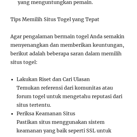
yang menguntungkan pemain.
Tips Memilih Situs Togel yang Tepat
Agar pengalaman bermain togel Anda semakin
menyenangkan dan memberikan keuntungan,
berikut adalah beberapa saran dalam memilih
situs togel:
Lakukan Riset dan Cari Ulasan
Temukan referensi dari komunitas atau
forum togel untuk mengetahu reputasi dari
situs tertentu.
Periksa Keamanan Situs
Pastikan situs menggunakan sistem
keamanan yang baik seperti SSL untuk