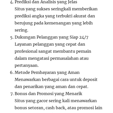
Prediksi dan Analisis yang Jelas
Situs yang sukses seringkali memberikan
prediksi angka yang terbukti akurat dan
berujung pada kemenangan yang lebih
sering.
Dukungan Pelanggan yang Siap 24/7
Layanan pelanggan yang cepat dan
profesional sangat membantu pemain
dalam mengatasi permasalahan atau
pertanyaan.
Metode Pembayaran yang Aman
Menawarkan berbagai cara untuk deposit
dan penarikan yang aman dan cepat.
Bonus dan Promosi yang Menarik
Situs yang gacor sering kali menawarkan
bonus setoran, cash back, atau promosi lain