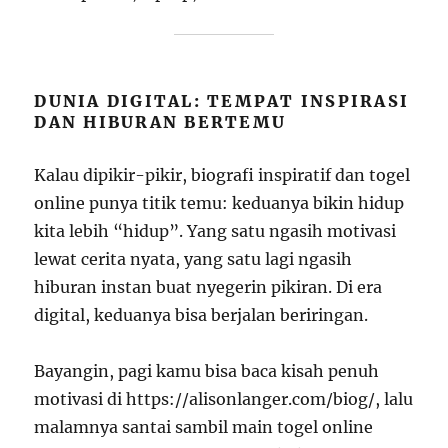
DUNIA DIGITAL: TEMPAT INSPIRASI
DAN HIBURAN BERTEMU
Kalau dipikir-pikir, biografi inspiratif dan togel
online punya titik temu: keduanya bikin hidup
kita lebih “hidup”. Yang satu ngasih motivasi
lewat cerita nyata, yang satu lagi ngasih
hiburan instan buat nyegerin pikiran. Di era
digital, keduanya bisa berjalan beriringan.
Bayangin, pagi kamu bisa baca kisah penuh
motivasi di https://alisonlanger.com/biog/, lalu
malamnya santai sambil main togel online