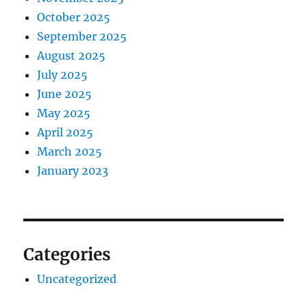
October 2025
September 2025
August 2025
July 2025
June 2025
May 2025
April 2025
March 2025
January 2023
Categories
Uncategorized