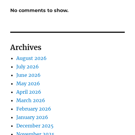
No comments to show.
Archives
August 2026
July 2026
June 2026
May 2026
April 2026
March 2026
February 2026
January 2026
December 2025
November 2025