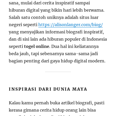
sana, mulai dari cerita inspiratif sampai
hiburan digital yang bikin hari lebih berwarna.
Salah satu contoh uniknya adalah situs luar
negeri seperti
https://alisonlanger.com/biog/
yang menyajikan informasi biografi inspiratif,
dan di sisi lain ada hiburan populer di Indonesia
seperti
togel online
. Dua hal ini keliatannya
beda jauh, tapi sebenarnya sama-sama jadi
bagian penting dari gaya hidup digital modern.
INSPIRASI DARI DUNIA MAYA
Kalau kamu pernah buka artikel biografi, pasti
kerasa gimana cerita hidup orang lain bisa