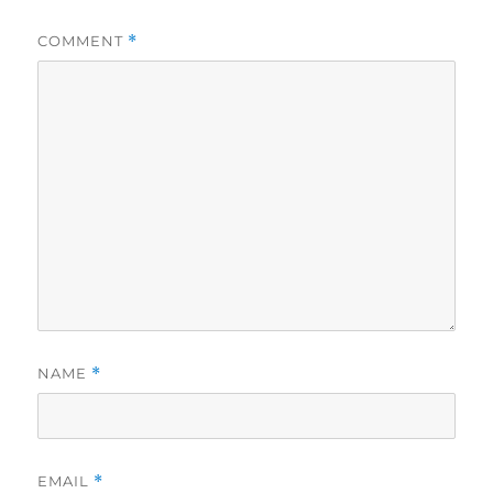
COMMENT
*
NAME
*
EMAIL
*