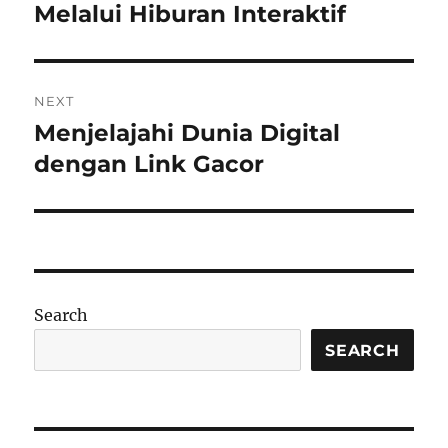
post:
Melalui Hiburan Interaktif
NEXT
Menjelajahi Dunia Digital
Next
post:
dengan Link Gacor
Search
SEARCH