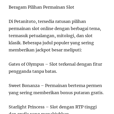
Beragam Pilihan Permainan Slot
Di Petanitoto, tersedia ratusan pilihan
permainan slot online dengan berbagai tema,
termasuk petualangan, mitologi, dan slot
klasik. Beberapa judul populer yang sering
memberikan jackpot besar meliputi:
Gates of Olympus – Slot terkenal dengan fitur
pengganda tanpa batas.
Sweet Bonanza – Permainan bertema permen
yang sering memberikan bonus putaran gratis.
Starlight Princess – Slot dengan RTP tinggi