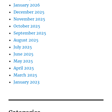
January 2026
December 2025
November 2025
October 2025
September 2025
August 2025
July 2025
June 2025
May 2025
April 2025
March 2025
January 2023