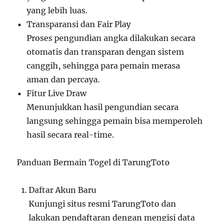
yang lebih luas.
Transparansi dan Fair Play
Proses pengundian angka dilakukan secara
otomatis dan transparan dengan sistem
canggih, sehingga para pemain merasa
aman dan percaya.
Fitur Live Draw
Menunjukkan hasil pengundian secara
langsung sehingga pemain bisa memperoleh
hasil secara real-time.
Panduan Bermain Togel di TarungToto
Daftar Akun Baru
Kunjungi situs resmi TarungToto dan
lakukan pendaftaran dengan mengisi data