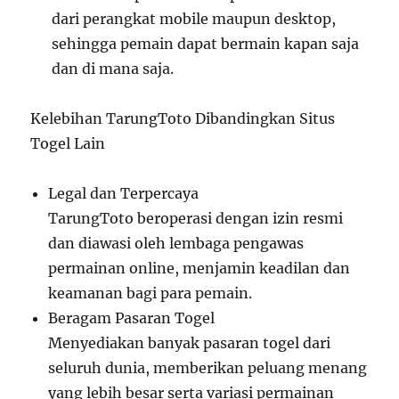
dari perangkat mobile maupun desktop,
sehingga pemain dapat bermain kapan saja
dan di mana saja.
Kelebihan TarungToto Dibandingkan Situs
Togel Lain
Legal dan Terpercaya
TarungToto beroperasi dengan izin resmi
dan diawasi oleh lembaga pengawas
permainan online, menjamin keadilan dan
keamanan bagi para pemain.
Beragam Pasaran Togel
Menyediakan banyak pasaran togel dari
seluruh dunia, memberikan peluang menang
yang lebih besar serta variasi permainan