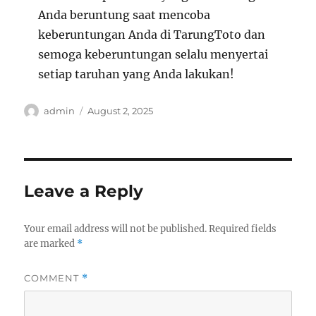
Anda beruntung saat mencoba
keberuntungan Anda di TarungToto dan
semoga keberuntungan selalu menyertai
setiap taruhan yang Anda lakukan!
Author
Posted
admin
August 2, 2025
on
Leave a Reply
Your email address will not be published.
Required fields
are marked
*
COMMENT
*