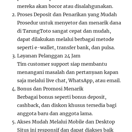
mereka akan bocor atau disalahgunakan.
Proses Deposit dan Penarikan yang Mudah
Prosedur untuk menyetor dan menarik dana
di TarungToto sangat cepat dan mudah,
dapat dilakukan melalui berbagai metode
seperti e-wallet, transfer bank, dan pulsa.
Layanan Pelanggan 24 Jam
Tim customer support siap membantu
menangani masalah dan pertanyaan kapan
saja melalui live chat, WhatsApp, atau email.
Bonus dan Promosi Menarik
Berbagai bonus seperti bonus deposit,
cashback, dan diskon khusus tersedia bagi
anggota baru dan anggota lama.
Akses Mudah Melalui Mobile dan Desktop
Situs ini responsif dan dapat diakses baik