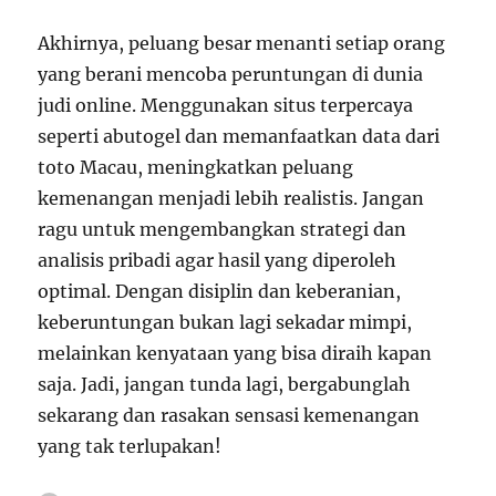
Akhirnya, peluang besar menanti setiap orang
yang berani mencoba peruntungan di dunia
judi online. Menggunakan situs terpercaya
seperti abutogel dan memanfaatkan data dari
toto Macau, meningkatkan peluang
kemenangan menjadi lebih realistis. Jangan
ragu untuk mengembangkan strategi dan
analisis pribadi agar hasil yang diperoleh
optimal. Dengan disiplin dan keberanian,
keberuntungan bukan lagi sekadar mimpi,
melainkan kenyataan yang bisa diraih kapan
saja. Jadi, jangan tunda lagi, bergabunglah
sekarang dan rasakan sensasi kemenangan
yang tak terlupakan!