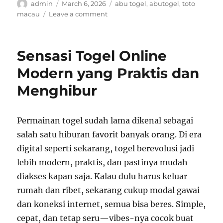
Author
Posted
Tags
admin
March 6, 2026
abu togel
,
abutogel
,
toto
on
on
macau
Leave a comment
Pelajari
Cara
Mengatur
Sensasi Togel Online
Strategi
Togel
Modern yang Praktis dan
Online
Menghibur
dengan
Data
Toto
Macau
Permainan togel sudah lama dikenal sebagai
salah satu hiburan favorit banyak orang. Di era
digital seperti sekarang, togel berevolusi jadi
lebih modern, praktis, dan pastinya mudah
diakses kapan saja. Kalau dulu harus keluar
rumah dan ribet, sekarang cukup modal gawai
dan koneksi internet, semua bisa beres. Simple,
cepat, dan tetap seru—vibes-nya cocok buat