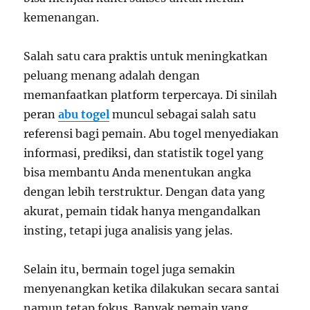
kemenangan.
Salah satu cara praktis untuk meningkatkan
peluang menang adalah dengan
memanfaatkan platform terpercaya. Di sinilah
peran
abu togel
muncul sebagai salah satu
referensi bagi pemain. Abu togel menyediakan
informasi, prediksi, dan statistik togel yang
bisa membantu Anda menentukan angka
dengan lebih terstruktur. Dengan data yang
akurat, pemain tidak hanya mengandalkan
insting, tetapi juga analisis yang jelas.
Selain itu, bermain togel juga semakin
menyenangkan ketika dilakukan secara santai
namun tetap fokus. Banyak pemain yang