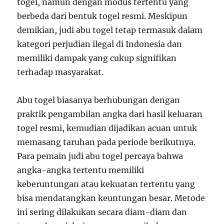
togel, namun dengan modus tertentu yang
berbeda dari bentuk togel resmi. Meskipun
demikian, judi abu togel tetap termasuk dalam
kategori perjudian ilegal di Indonesia dan
memiliki dampak yang cukup signifikan
terhadap masyarakat.
Abu togel biasanya berhubungan dengan
praktik pengambilan angka dari hasil keluaran
togel resmi, kemudian dijadikan acuan untuk
memasang taruhan pada periode berikutnya.
Para pemain judi abu togel percaya bahwa
angka-angka tertentu memiliki
keberuntungan atau kekuatan tertentu yang
bisa mendatangkan keuntungan besar. Metode
ini sering dilakukan secara diam-diam dan