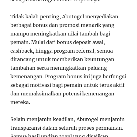
Tidak kalah penting, Abutogel menyediakan
berbagai bonus dan promosi menarik yang
mampu meningkatkan nilai tambah bagi
pemain. Mulai dari bonus deposit awal,
cashback, hingga program referral, semua
dirancang untuk memberikan keuntungan
tambahan serta meningkatkan peluang
kemenangan. Program bonus ini juga berfungsi
sebagai motivasi bagi pemain untuk terus aktif
dan memaksimalkan potensi kemenangan
mereka.
Selain menjamin keadilan, Abutogel menjamin
transparansi dalam seluruh proses permainan.
Semua hasil undian togel yang disajikan