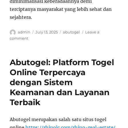
diminimalisasi keberadaannya demi
terciptanya masyarakat yang lebih sehat dan
sejahtera.
Author
Posted
Tags
admin
July 13, 2025
abutogel
Leave a
on
on
comment
Peran
dan
Dampak
Abutogel: Platform Togel
Judi
Abu
Online Terpercaya
Togel
dengan Sistem
dalam
Dunia
Keamanan dan Layanan
Perjudian
Indonesia
Terbaik
Abutogel merupakan salah satu situs togel
online
https://rhinolc.com/rhino-real-estate/