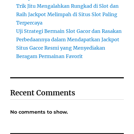
Trik Jitu Mengalahkan Rungkad di Slot dan
Raih Jackpot Melimpah di Situs Slot Paling
Terpercaya
Uji Strategi Bermain Slot Gacor dan Rasakan
Perbedaannya dalam Mendapatkan Jackpot
Situs Gacor Resmi yang Menyediakan
Beragam Permainan Favorit
Recent Comments
No comments to show.