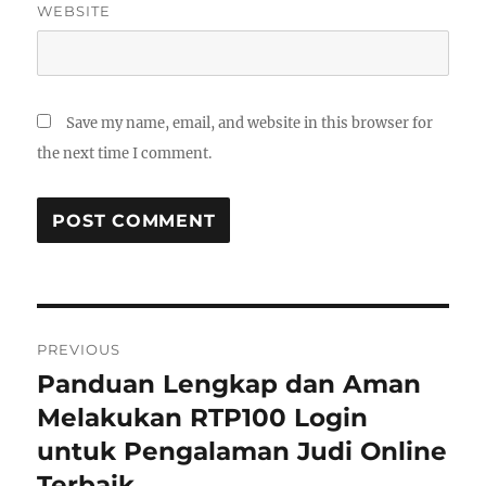
WEBSITE
Save my name, email, and website in this browser for
the next time I comment.
Post
PREVIOUS
navigation
Panduan Lengkap dan Aman
Previous
post:
Melakukan RTP100 Login
untuk Pengalaman Judi Online
Terbaik