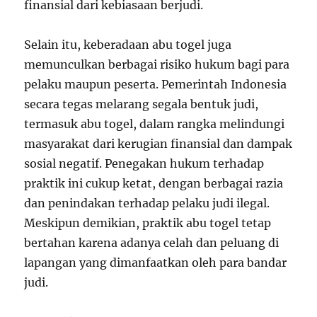
finansial dari kebiasaan berjudi.
Selain itu, keberadaan abu togel juga
memunculkan berbagai risiko hukum bagi para
pelaku maupun peserta. Pemerintah Indonesia
secara tegas melarang segala bentuk judi,
termasuk abu togel, dalam rangka melindungi
masyarakat dari kerugian finansial dan dampak
sosial negatif. Penegakan hukum terhadap
praktik ini cukup ketat, dengan berbagai razia
dan penindakan terhadap pelaku judi ilegal.
Meskipun demikian, praktik abu togel tetap
bertahan karena adanya celah dan peluang di
lapangan yang dimanfaatkan oleh para bandar
judi.