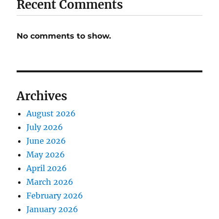
Recent Comments
No comments to show.
Archives
August 2026
July 2026
June 2026
May 2026
April 2026
March 2026
February 2026
January 2026