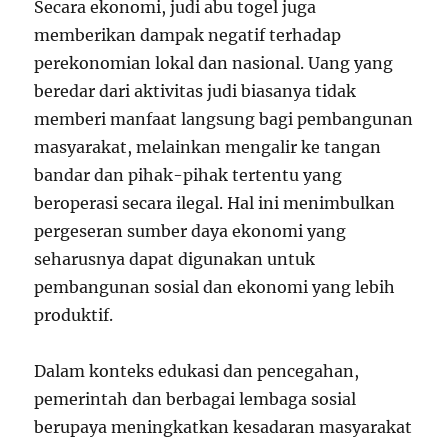
Secara ekonomi, judi abu togel juga
memberikan dampak negatif terhadap
perekonomian lokal dan nasional. Uang yang
beredar dari aktivitas judi biasanya tidak
memberi manfaat langsung bagi pembangunan
masyarakat, melainkan mengalir ke tangan
bandar dan pihak-pihak tertentu yang
beroperasi secara ilegal. Hal ini menimbulkan
pergeseran sumber daya ekonomi yang
seharusnya dapat digunakan untuk
pembangunan sosial dan ekonomi yang lebih
produktif.
Dalam konteks edukasi dan pencegahan,
pemerintah dan berbagai lembaga sosial
berupaya meningkatkan kesadaran masyarakat