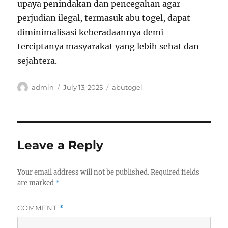
upaya penindakan dan pencegahan agar
perjudian ilegal, termasuk abu togel, dapat
diminimalisasi keberadaannya demi
terciptanya masyarakat yang lebih sehat dan
sejahtera.
Author
Posted
Tags
admin
July 13, 2025
abutogel
on
Leave a Reply
Your email address will not be published.
Required fields
are marked
*
COMMENT
*