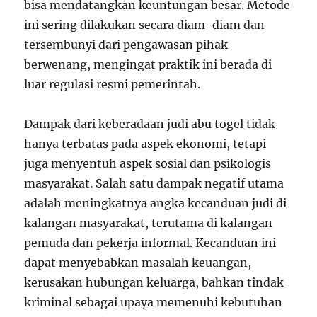
bisa mendatangkan keuntungan besar. Metode
ini sering dilakukan secara diam-diam dan
tersembunyi dari pengawasan pihak
berwenang, mengingat praktik ini berada di
luar regulasi resmi pemerintah.
Dampak dari keberadaan judi abu togel tidak
hanya terbatas pada aspek ekonomi, tetapi
juga menyentuh aspek sosial dan psikologis
masyarakat. Salah satu dampak negatif utama
adalah meningkatnya angka kecanduan judi di
kalangan masyarakat, terutama di kalangan
pemuda dan pekerja informal. Kecanduan ini
dapat menyebabkan masalah keuangan,
kerusakan hubungan keluarga, bahkan tindak
kriminal sebagai upaya memenuhi kebutuhan