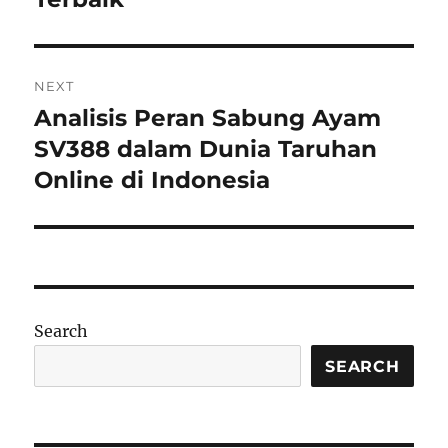
NEXT
Analisis Peran Sabung Ayam
Next
post:
SV388 dalam Dunia Taruhan
Online di Indonesia
Search
SEARCH