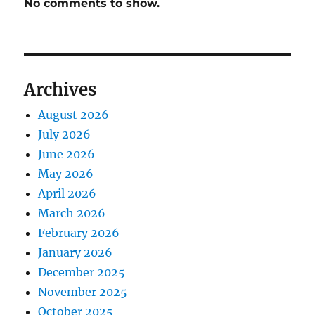
No comments to show.
Archives
August 2026
July 2026
June 2026
May 2026
April 2026
March 2026
February 2026
January 2026
December 2025
November 2025
October 2025