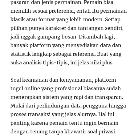
pasaran dan jenis permainan. Pemain bisa
memilih sesuai preferensi, entah itu permainan
klasik atau format yang lebih modern. Setiap
pilihan punya karakter dan tantangan sendiri,
jadi nggak gampang bosan. Ditambah lagi,
banyak platform yang menyediakan data dan
statistik lengkap sebagai referensi. Buat yang
suka analisis tipis-tipis, ini jelas nilai plus.
Soal keamanan dan kenyamanan, platform
togel online yang profesional biasanya sudah
menerapkan sistem yang rapi dan transparan.
Mulai dari perlindungan data pengguna hingga
proses transaksi yang jelas alurnya. Hal ini
penting karena pemain tentu ingin bermain
dengan tenang tanpa khawatir soal privasi.