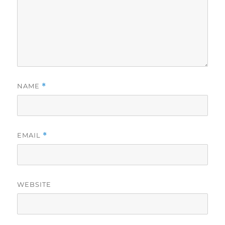
NAME
*
EMAIL
*
WEBSITE