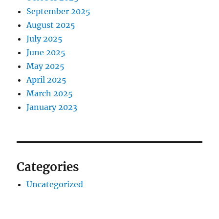
September 2025
August 2025
July 2025
June 2025
May 2025
April 2025
March 2025
January 2023
Categories
Uncategorized