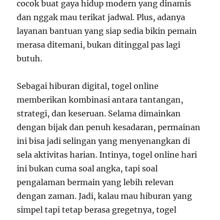
cocok buat gaya hidup modern yang dinamis
dan nggak mau terikat jadwal. Plus, adanya
layanan bantuan yang siap sedia bikin pemain
merasa ditemani, bukan ditinggal pas lagi
butuh.
Sebagai hiburan digital, togel online
memberikan kombinasi antara tantangan,
strategi, dan keseruan. Selama dimainkan
dengan bijak dan penuh kesadaran, permainan
ini bisa jadi selingan yang menyenangkan di
sela aktivitas harian. Intinya, togel online hari
ini bukan cuma soal angka, tapi soal
pengalaman bermain yang lebih relevan
dengan zaman. Jadi, kalau mau hiburan yang
simpel tapi tetap berasa gregetnya, togel