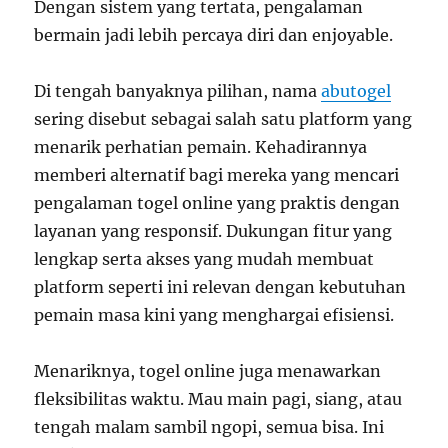
Dengan sistem yang tertata, pengalaman
bermain jadi lebih percaya diri dan enjoyable.
Di tengah banyaknya pilihan, nama
abutogel
sering disebut sebagai salah satu platform yang
menarik perhatian pemain. Kehadirannya
memberi alternatif bagi mereka yang mencari
pengalaman togel online yang praktis dengan
layanan yang responsif. Dukungan fitur yang
lengkap serta akses yang mudah membuat
platform seperti ini relevan dengan kebutuhan
pemain masa kini yang menghargai efisiensi.
Menariknya, togel online juga menawarkan
fleksibilitas waktu. Mau main pagi, siang, atau
tengah malam sambil ngopi, semua bisa. Ini