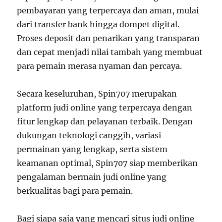
pembayaran yang terpercaya dan aman, mulai
dari transfer bank hingga dompet digital.
Proses deposit dan penarikan yang transparan
dan cepat menjadi nilai tambah yang membuat
para pemain merasa nyaman dan percaya.
Secara keseluruhan, Spin707 merupakan
platform judi online yang terpercaya dengan
fitur lengkap dan pelayanan terbaik. Dengan
dukungan teknologi canggih, variasi
permainan yang lengkap, serta sistem
keamanan optimal, Spin707 siap memberikan
pengalaman bermain judi online yang
berkualitas bagi para pemain.
Bagi siapa saja yang mencari situs judi online