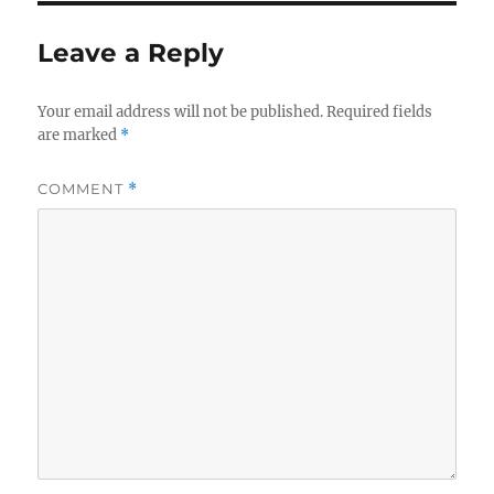
Leave a Reply
Your email address will not be published.
Required fields
are marked
*
COMMENT
*