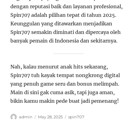
dengan reputasi baik dan layanan profesional,
Spin707 adalah pilihan tepat di tahun 2025.
Keunggulan yang ditawarkan menjadikan
Spin707 semakin diminati dan dipercaya oleh
banyak pemain di Indonesia dan sekitarnya.
Nah, kalau menurut anak hits sekarang,
Spin707 tuh kayak tempat nongkrong digital
yang penuh game seru dan bonus melimpah.
Main di sini gak cuma asik, tapi juga aman,
bikin kamu makin pede buat jadi pemenang!
Author
Posted
Tags
admin
May 28, 2025
spin707
on