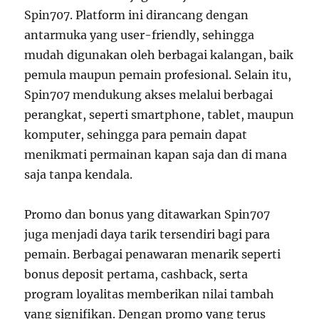
Spin707. Platform ini dirancang dengan
antarmuka yang user-friendly, sehingga
mudah digunakan oleh berbagai kalangan, baik
pemula maupun pemain profesional. Selain itu,
Spin707 mendukung akses melalui berbagai
perangkat, seperti smartphone, tablet, maupun
komputer, sehingga para pemain dapat
menikmati permainan kapan saja dan di mana
saja tanpa kendala.
Promo dan bonus yang ditawarkan Spin707
juga menjadi daya tarik tersendiri bagi para
pemain. Berbagai penawaran menarik seperti
bonus deposit pertama, cashback, serta
program loyalitas memberikan nilai tambah
yang signifikan. Dengan promo yang terus