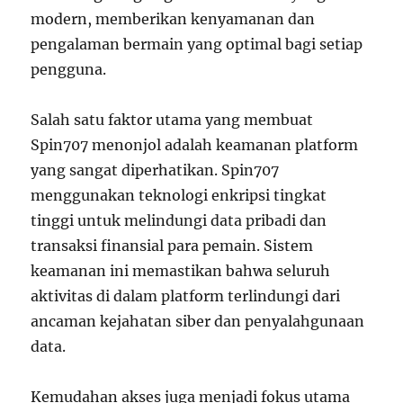
modern, memberikan kenyamanan dan
pengalaman bermain yang optimal bagi setiap
pengguna.
Salah satu faktor utama yang membuat
Spin707 menonjol adalah keamanan platform
yang sangat diperhatikan. Spin707
menggunakan teknologi enkripsi tingkat
tinggi untuk melindungi data pribadi dan
transaksi finansial para pemain. Sistem
keamanan ini memastikan bahwa seluruh
aktivitas di dalam platform terlindungi dari
ancaman kejahatan siber dan penyalahgunaan
data.
Kemudahan akses juga menjadi fokus utama