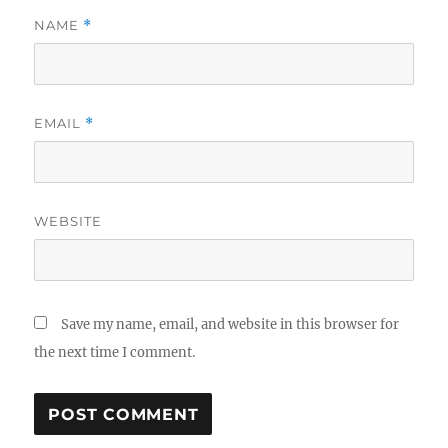
NAME
*
EMAIL
*
WEBSITE
Save my name, email, and website in this browser for
the next time I comment.