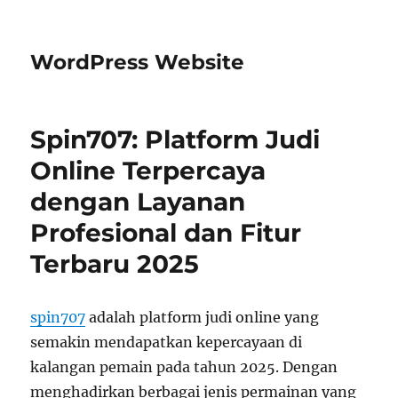
WordPress Website
Spin707: Platform Judi
Online Terpercaya
dengan Layanan
Profesional dan Fitur
Terbaru 2025
spin707
adalah platform judi online yang
semakin mendapatkan kepercayaan di
kalangan pemain pada tahun 2025. Dengan
menghadirkan berbagai jenis permainan yang