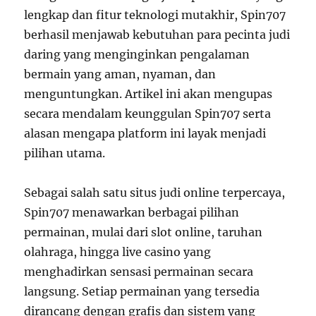
lengkap dan fitur teknologi mutakhir, Spin707
berhasil menjawab kebutuhan para pecinta judi
daring yang menginginkan pengalaman
bermain yang aman, nyaman, dan
menguntungkan. Artikel ini akan mengupas
secara mendalam keunggulan Spin707 serta
alasan mengapa platform ini layak menjadi
pilihan utama.
Sebagai salah satu situs judi online terpercaya,
Spin707 menawarkan berbagai pilihan
permainan, mulai dari slot online, taruhan
olahraga, hingga live casino yang
menghadirkan sensasi permainan secara
langsung. Setiap permainan yang tersedia
dirancang dengan grafis dan sistem yang