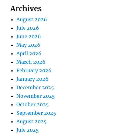
Archives
August 2026
July 2026
June 2026
May 2026
April 2026
March 2026
February 2026
January 2026
December 2025
November 2025
October 2025
September 2025
August 2025
July 2025