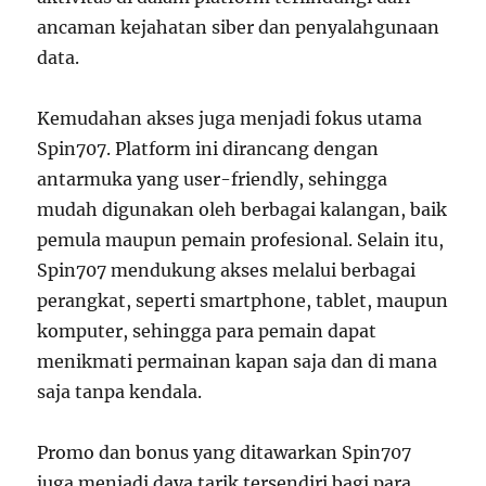
ancaman kejahatan siber dan penyalahgunaan
data.
Kemudahan akses juga menjadi fokus utama
Spin707. Platform ini dirancang dengan
antarmuka yang user-friendly, sehingga
mudah digunakan oleh berbagai kalangan, baik
pemula maupun pemain profesional. Selain itu,
Spin707 mendukung akses melalui berbagai
perangkat, seperti smartphone, tablet, maupun
komputer, sehingga para pemain dapat
menikmati permainan kapan saja dan di mana
saja tanpa kendala.
Promo dan bonus yang ditawarkan Spin707
juga menjadi daya tarik tersendiri bagi para