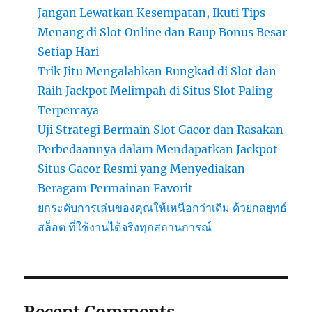
Jangan Lewatkan Kesempatan, Ikuti Tips
Menang di Slot Online dan Raup Bonus Besar
Setiap Hari
Trik Jitu Mengalahkan Rungkad di Slot dan
Raih Jackpot Melimpah di Situs Slot Paling
Terpercaya
Uji Strategi Bermain Slot Gacor dan Rasakan
Perbedaannya dalam Mendapatkan Jackpot
Situs Gacor Resmi yang Menyediakan
Beragam Permainan Favorit
ยกระดับการเล่นของคุณให้เหนือกว่าเดิม ด้วยกลยุทธ์
สล็อต ที่ใช้งานได้จริงทุกสถานการณ์