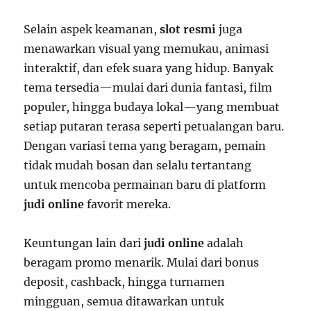
Selain aspek keamanan,
slot resmi
juga
menawarkan visual yang memukau, animasi
interaktif, dan efek suara yang hidup. Banyak
tema tersedia—mulai dari dunia fantasi, film
populer, hingga budaya lokal—yang membuat
setiap putaran terasa seperti petualangan baru.
Dengan variasi tema yang beragam, pemain
tidak mudah bosan dan selalu tertantang
untuk mencoba permainan baru di platform
judi online
favorit mereka.
Keuntungan lain dari
judi online
adalah
beragam promo menarik. Mulai dari bonus
deposit, cashback, hingga turnamen
mingguan, semua ditawarkan untuk