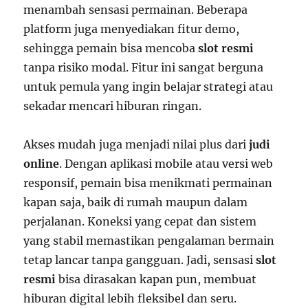
menambah sensasi permainan. Beberapa
platform juga menyediakan fitur demo,
sehingga pemain bisa mencoba
slot resmi
tanpa risiko modal. Fitur ini sangat berguna
untuk pemula yang ingin belajar strategi atau
sekadar mencari hiburan ringan.
Akses mudah juga menjadi nilai plus dari
judi
online
. Dengan aplikasi mobile atau versi web
responsif, pemain bisa menikmati permainan
kapan saja, baik di rumah maupun dalam
perjalanan. Koneksi yang cepat dan sistem
yang stabil memastikan pengalaman bermain
tetap lancar tanpa gangguan. Jadi, sensasi
slot
resmi
bisa dirasakan kapan pun, membuat
hiburan digital lebih fleksibel dan seru.