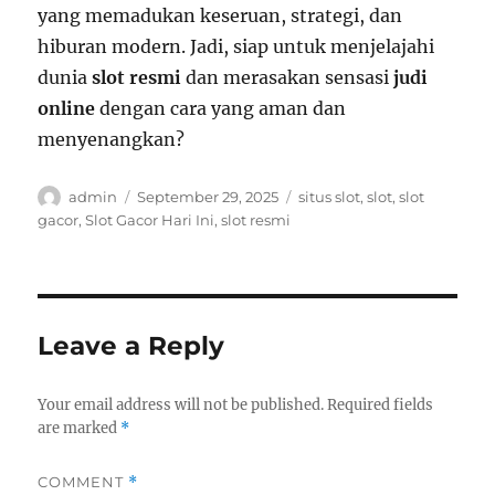
yang memadukan keseruan, strategi, dan
hiburan modern. Jadi, siap untuk menjelajahi
dunia
slot resmi
dan merasakan sensasi
judi
online
dengan cara yang aman dan
menyenangkan?
Author
Posted
Tags
admin
September 29, 2025
situs slot
,
slot
,
slot
on
gacor
,
Slot Gacor Hari Ini
,
slot resmi
Leave a Reply
Your email address will not be published.
Required fields
are marked
*
COMMENT
*