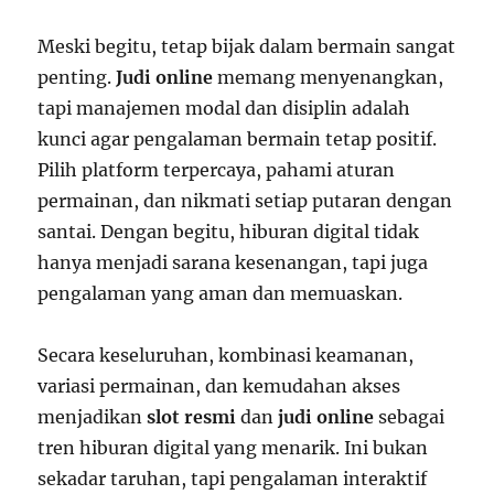
Meski begitu, tetap bijak dalam bermain sangat
penting.
Judi online
memang menyenangkan,
tapi manajemen modal dan disiplin adalah
kunci agar pengalaman bermain tetap positif.
Pilih platform terpercaya, pahami aturan
permainan, dan nikmati setiap putaran dengan
santai. Dengan begitu, hiburan digital tidak
hanya menjadi sarana kesenangan, tapi juga
pengalaman yang aman dan memuaskan.
Secara keseluruhan, kombinasi keamanan,
variasi permainan, dan kemudahan akses
menjadikan
slot resmi
dan
judi online
sebagai
tren hiburan digital yang menarik. Ini bukan
sekadar taruhan, tapi pengalaman interaktif