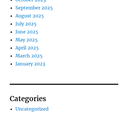
September 2025
August 2025
July 2025
June 2025
May 2025
April 2025
March 2025
January 2023
Categories
Uncategorized