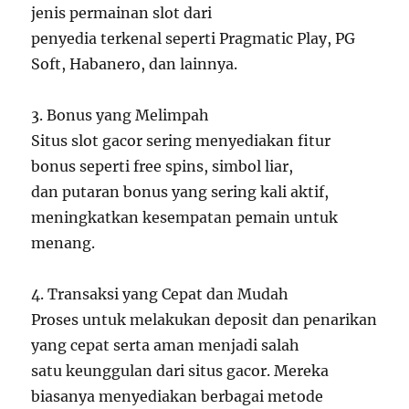
jenis permainan slot dari
penyedia terkenal seperti Pragmatic Play, PG
Soft, Habanero, dan lainnya.
3. Bonus yang Melimpah
Situs slot gacor sering menyediakan fitur
bonus seperti free spins, simbol liar,
dan putaran bonus yang sering kali aktif,
meningkatkan kesempatan pemain untuk
menang.
4. Transaksi yang Cepat dan Mudah
Proses untuk melakukan deposit dan penarikan
yang cepat serta aman menjadi salah
satu keunggulan dari situs gacor. Mereka
biasanya menyediakan berbagai metode