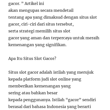
gacor. ” Artikel ini
akan mengupas secara mendetail
tentang apa yang dimaksud dengan situs slot
gacor, ciri-ciri dari situs tersebut,
serta strategi memilih situs slot
gacor yang aman dan terpercaya untuk meraih
kemenangan yang signifikan.
Apa Itu Situs Slot Gacor?
Situs slot gacor adalah istilah yang merujuk
kepada platform judi slot online yang
memberikan kemenangan yang
sering atau bahkan besar
kepada penggunanya. Istilah “gacor” sendiri
berasal dari bahasa Indonesia yang berarti