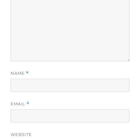
NAME
*
EMAIL
*
WEBSITE