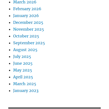
March 2026
February 2026
January 2026
December 2025
November 2025
October 2025
September 2025
August 2025
July 2025
June 2025
May 2025
April 2025
March 2025
January 2023