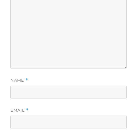
NAME
*
EMAIL
*