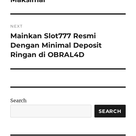
NEXT
Mainkan Slot777 Resmi
Next
post:
Dengan Minimal Deposit
Ringan di OBRAL4D
Search
SEARCH