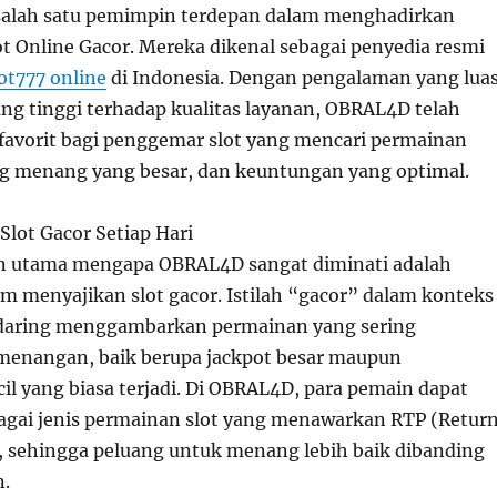
 salah satu pemimpin terdepan dalam menghadirkan
ot Online Gacor. Mereka dikenal sebagai penyedia resmi
ot777 online
di Indonesia. Dengan pengalaman yang lua
ang tinggi terhadap kualitas layanan, OBRAL4D telah
 favorit bagi penggemar slot yang mencari permainan
g menang yang besar, dan keuntungan yang optimal.
Slot Gacor Setiap Hari
an utama mengapa OBRAL4D sangat diminati adalah
am menyajikan slot gacor. Istilah “gacor” dalam konteks
 daring menggambarkan permainan yang sering
enangan, baik berupa jackpot besar maupun
l yang biasa terjadi. Di OBRAL4D, para pemain dapat
gai jenis permainan slot yang menawarkan RTP (Retur
gi, sehingga peluang untuk menang lebih baik dibanding
n.