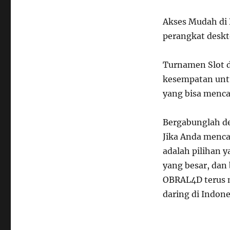
Akses Mudah di 
perangkat deskt
Turnamen Slot 
kesempatan untu
yang bisa menca
Bergabunglah d
Jika Anda mencar
adalah pilihan 
yang besar, dan
OBRAL4D terus m
daring di Indone