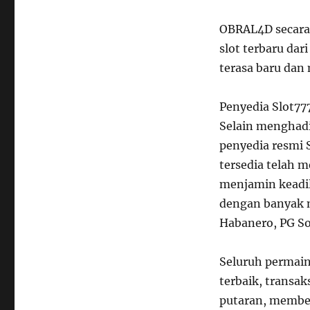
OBRAL4D secara
slot terbaru dar
terasa baru dan
Penyedia Slot77
Selain menghadi
penyedia resmi 
tersedia telah m
menjamin keadil
dengan banyak na
Habanero, PG Sof
Seluruh permain
terbaik, transak
putaran, member