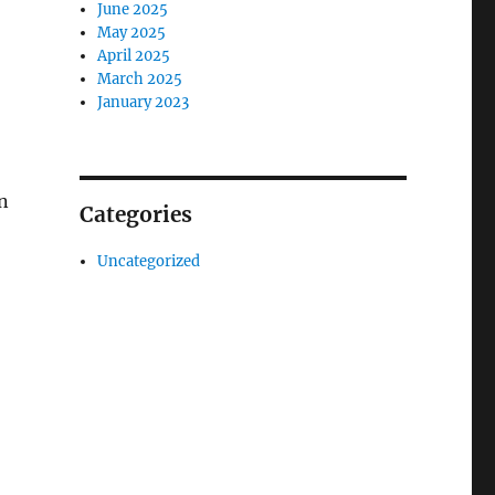
June 2025
May 2025
April 2025
March 2025
January 2023
n
Categories
Uncategorized