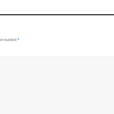
 are marked
*