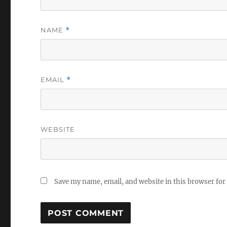
NAME
*
EMAIL
*
WEBSITE
Save my name, email, and website in this browser for