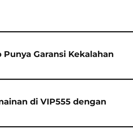
b Punya Garansi Kekalahan
mainan di VIP555 dengan