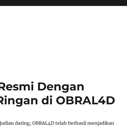
 Resmi Dengan
 Ringan di OBRAL4D
judian daring, OBRAL4D telah berhasil menjadikan