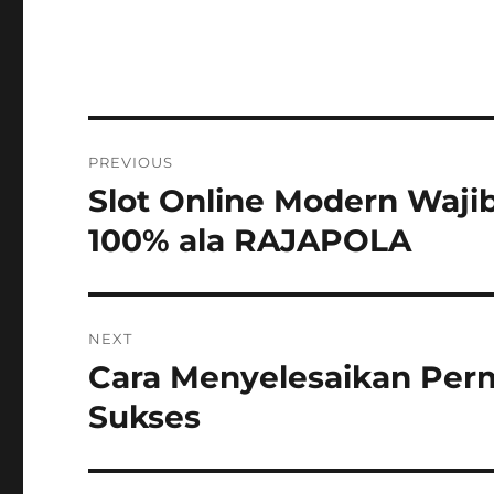
Post
PREVIOUS
navigation
Slot Online Modern Waji
Previous
post:
100% ala RAJAPOLA
NEXT
Cara Menyelesaikan Per
Next
post:
Sukses