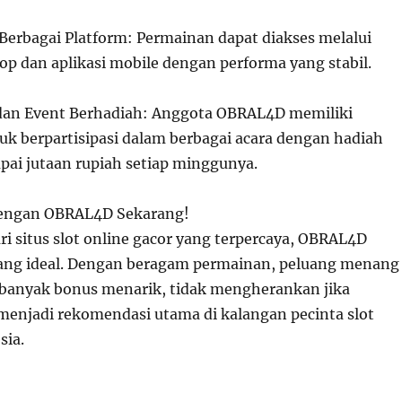
Berbagai Platform: Permainan dapat diakses melalui
op dan aplikasi mobile dengan performa yang stabil.
dan Event Berhadiah: Anggota OBRAL4D memiliki
k berpartisipasi dalam berbagai acara dengan hadiah
pai jutaan rupiah setiap minggunya.
engan OBRAL4D Sekarang!
i situs slot online gacor yang terpercaya, OBRAL4D
yang ideal. Dengan beragam permainan, peluang menang
 banyak bonus menarik, tidak mengherankan jika
enjadi rekomendasi utama di kalangan pecinta slot
sia.