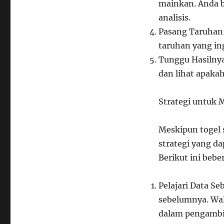
mainkan. Anda 
analisis.
Pasang Taruhan:
taruhan yang in
Tunggu Hasilny
dan lihat apakah
Strategi untuk 
Meskipun togel 
strategi yang d
Berikut ini beber
Pelajari Data S
sebelumnya. Wal
dalam pengambi