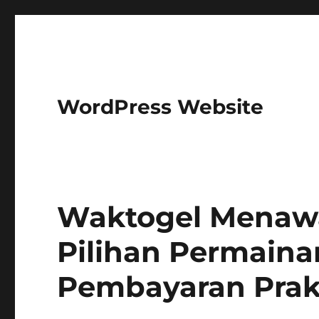
WordPress Website
Waktogel Menaw
Pilihan Permain
Pembayaran Prak