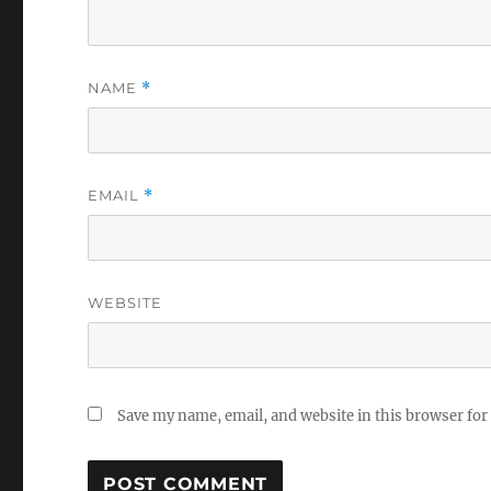
NAME
*
EMAIL
*
WEBSITE
Save my name, email, and website in this browser for