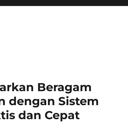
arkan Beragam
an dengan Sistem
tis dan Cepat