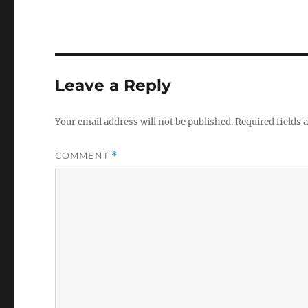
Leave a Reply
Your email address will not be published.
Required fields
COMMENT
*