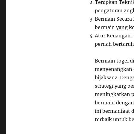
Terapkan Tekni
pengaturan ang
Bermain Secara 
bermain yang kon
Atur Keuangan: 
pernah bertaruh
Bermain togel d
menyenangkan d
bijaksana. Den
strategi yang b
meningkatkan pe
bermain dengan 
ini bermanfaat 
terbaik untuk b