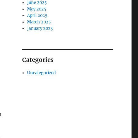
June 2025
May 2025
April 2025
March 2025
January 2023
Categories
Uncategorized
n