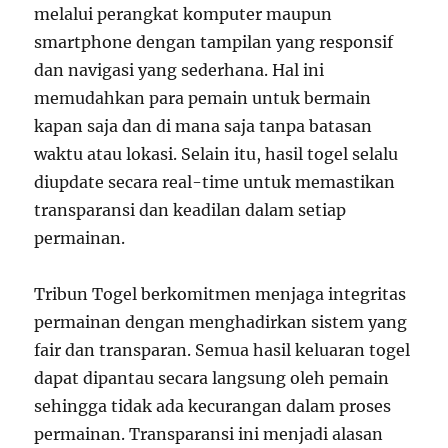
melalui perangkat komputer maupun
smartphone dengan tampilan yang responsif
dan navigasi yang sederhana. Hal ini
memudahkan para pemain untuk bermain
kapan saja dan di mana saja tanpa batasan
waktu atau lokasi. Selain itu, hasil togel selalu
diupdate secara real-time untuk memastikan
transparansi dan keadilan dalam setiap
permainan.
Tribun Togel berkomitmen menjaga integritas
permainan dengan menghadirkan sistem yang
fair dan transparan. Semua hasil keluaran togel
dapat dipantau secara langsung oleh pemain
sehingga tidak ada kecurangan dalam proses
permainan. Transparansi ini menjadi alasan