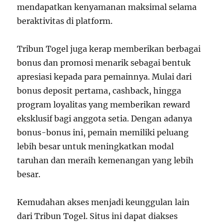
mendapatkan kenyamanan maksimal selama
beraktivitas di platform.
Tribun Togel juga kerap memberikan berbagai
bonus dan promosi menarik sebagai bentuk
apresiasi kepada para pemainnya. Mulai dari
bonus deposit pertama, cashback, hingga
program loyalitas yang memberikan reward
eksklusif bagi anggota setia. Dengan adanya
bonus-bonus ini, pemain memiliki peluang
lebih besar untuk meningkatkan modal
taruhan dan meraih kemenangan yang lebih
besar.
Kemudahan akses menjadi keunggulan lain
dari Tribun Togel. Situs ini dapat diakses